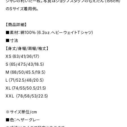
シャレの利いた一枚。写真はショップスタッフのもえたん（156cm）
のSサイズ着用例。
【商品詳細】
■素材：綿100％（6.2oz.ヘビーウェイトTシャツ）
■寸法
【身丈/身幅/肩幅/袖丈】
XS（63/41/36/17）
S（65/47.5/43/18.5）
M（68/50/45.5/19.5）
L（71/52.5/48/20.5）
XL（74/55/50.5/21.5）
XXL （78/58/53/22.5）
※サイズ単位/cm
■色：ヘザーグレー