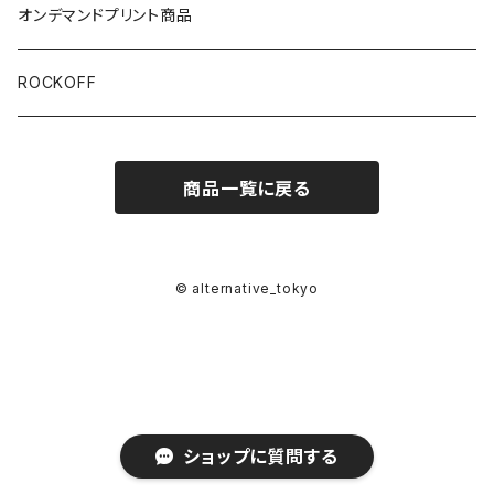
ブラック/グレー系
長袖
オリジナルデザイン
オンデマンドプリント商品
ホワイト
スカルファミリー
キッズ
映画Ｔシャツ
ROCKOFF
その他カラー
芸者ロックス
7分袖
バンド/ミュージシャンTシャツ/その他
商品一覧に戻る
おもしろ
ACCEPT
パーカー
DesireDesign
AC/DC
ボトムス
© alternative_tokyo
ロックアニマル
AEROSMITHS
バッグ
ギター
The Allman Brothers Band
バックプリント有
ショップに質問する
文豪
Anthrax
バックプリント無