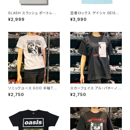
SLASH スラッシュ ポートレート
芸者ロックス ゲイシャ GEISHA
ガンズ&ローゼス メンズ レディ
ROCKS 階Ｇ子&オルタナティ
¥2,999
¥3,990
ース ロックＴシャツ バンドＴシャ
ヴ・コラボ 半袖 Tシャツ アクア
ツ bny 白 ホワイト SLASH-0
ブルー alt-s AT-47AB altss
3
ソニックユース GOO 半袖Ｔシ
スカーフェイス アル・パチーノ S
ャツ SONIC YOUTH 白 メンズ
carface Al Pacino 映画Tシャ
¥2,750
¥2,750
レディース ロックTシャツ バン
ツ 黒 メンズ brw ロックTシャツ
ドTシャツ wof SONIC-03
バンドTシャツ SCF-01