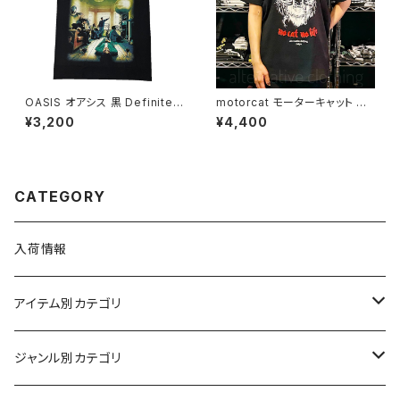
OASIS オアシス 黒 Definitely
motorcat モーターキャット 半
Maybe メンズ レディース ロッ
袖 motorhead モーターヘッド
¥3,200
¥4,400
クＴシャツ バンドＴシャツ Rock
パロディ Ｔシャツ 半袖 ブラック
Yeah oasis-07
メンズ レディース ロックTシャ
ツ バンドTシャツ alt-s AT-70
BK
CATEGORY
入荷情報
アイテム別カテゴリ
半袖
ジャンル別カテゴリ