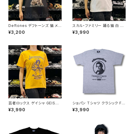
Deftones デフトーンズ 猫 メン
スカル・ファミリー 踊る猫 白 ホ
ズ レディース ロックＴシャツ バ
ワイト×ネイビー ドクロ スカル
¥3,200
¥3,990
ンドＴシャツ ブラック 半袖 Roc
Tシャツ ロックT バンドT 半袖
kYeah deftones-01
ネコ パロディ おもしろ かわい
い ロック カッコかわいい プレゼ
ント メンズ レディース 綿100％
コットン SHT-04WH altss
芸者ロックス ゲイシャ GEISHA
ショパン Tシャツ クラシック Fr
ROCKS 階Ｇ子&オルタナティ
ederic Chopin グレー 音楽家
¥3,990
¥3,990
ヴ・コラボ 半袖 Tシャツ イエロ
偉人 OE1116 ロックTシャツ バ
ー ゴールデンイエロー alt-s at
ンドTシャツ AT-62GY altss
-47ye altss