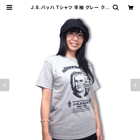
J.S.バッハ Tシャツ 半袖 グレー クラ
シック バッハ Johann Sebastian
Bach 音楽家 偉人 OE1116 AT-32
GY altss | alternative_tokyo