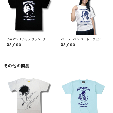
ショパン Tシャツ クラシック Fr
ベートーベン ベートーヴェン Ｔ
ederic Chopin 黒 ブラック 音
シャツ 半袖 白ホワイト クラシッ
¥3,990
¥3,990
楽家 OE1116 ロックTシャツ バ
ク 交響曲第9番 作曲家 音楽家
ンドTシャツ AT-62 altss
偉人 AT-42WH altss
その他の商品