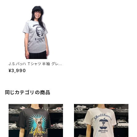
J.S.バッハ Tシャツ 半袖 グレー
クラシック バッハ Johann Seb
¥3,990
astian Bach 音楽家 偉人 OE1
116 AT-32GY altss
同じカテゴリの商品