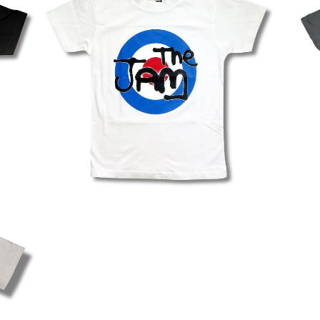
SOLD OUT
バンド
ザ・ジャム THE JAM キッズ Ｔシャツ バンド
PA
シャツ
ロック 子供服 ロックTシャツ バンドTシャツ
E 
¥2,970
白 ホワイト
MOD
ェラー