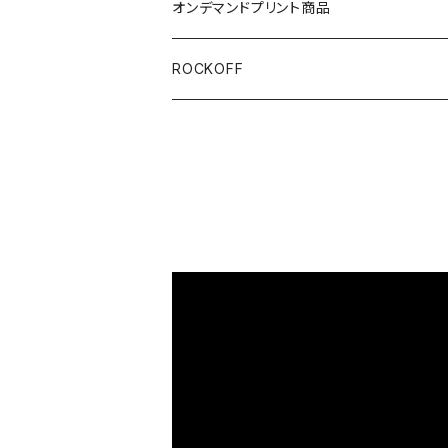
ブラック/グレー系
長袖
オリジナルデザイン
オンデマンドプリント商品
ホワイト
スカルファミリー
キッズ
映画Ｔシャツ
ROCKOFF
その他カラー
スカル&クロスボーン
7分袖
バンド/ミュージシャンTシャツ/その他
スカルおじさん
ACCEPT
パーカー
芸者ロックス
AC/DC
ボトムス
DesireDesign
AEROSMITHS
バッグ
文豪
The Allman Brothers Band
バックプリント有
偉人
Anthrax
バックプリント無