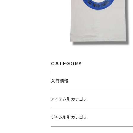
¥2,750
ロックTシャツ バンドT シャツ wof バ
シャツ JAM-03
CATEGORY
入荷情報
アイテム別カテゴリ
半袖
ジャンル別カテゴリ