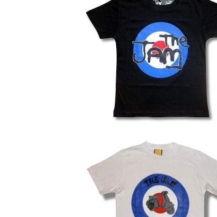
SOLD OUT
ザ・ジャム THE JAM キッズ Ｔシャツ 
ロック 子供服 ロックTシャツ バンドT
¥2,970
黒 ブラック
THE JAM ザ・ジャム ターゲット ALL 
CONS Ｔシャツ 白 ホワイト ポール・ウ