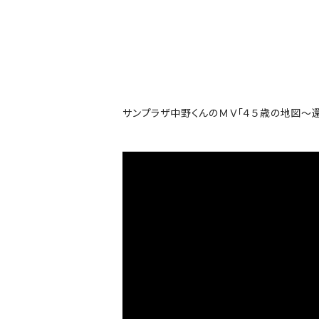
Björk
Black crowes
Black Flag
サンプラザ中野くんのＭＶ「４５歳の地図～還
Black Sabbath
Blondie
Bob Dylan
Bob Marley
Bon Jovi