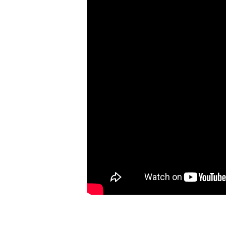
音楽家
Aretha Franklin
雑貨
ロックアニマル
AVENGED SEVENFOLD
アウター
おもしろ
BABYMETAL
トラックジャケット
ギター
Bad Company
ロゴ・ワンポイント
The Band
スカル系
bauhaus
コラボＴシャツ
B.B. King
The Beatles