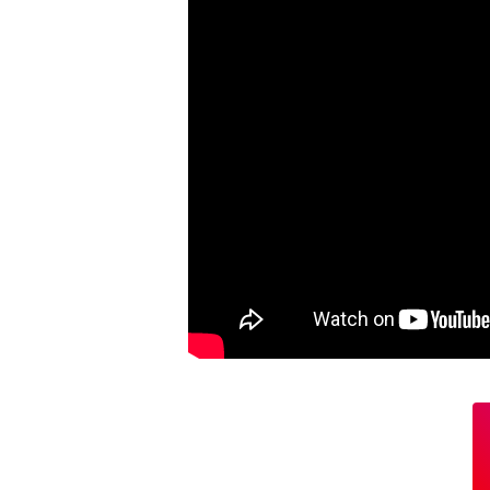
Bring Me the Horizon
Cheap Trick
The Clash
Cream
Creedence Clearwater Revival
The Cure
The Damned
David Bowie