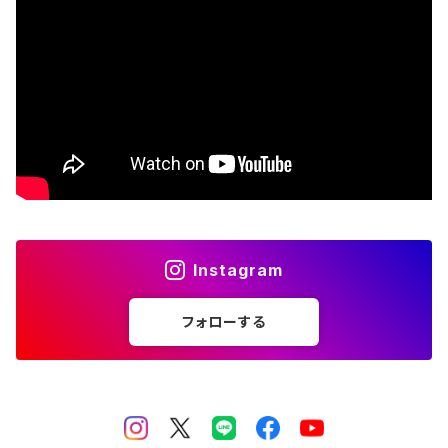
The Beatles
Björk
Black crowes
Black Flag
Black Sabbath
Instagram
Blondie
フォローする
Bob Dylan
Bob Marley