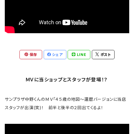
文豪
Anthrax
バックプリント無
音楽家
Aretha Franklin
雑貨
偉人
AVENGED SEVENFOLD
アウター
ロゴ・ワンポイント
保存
シェア
LINE
ポスト
BABYMETAL
トラックジャケット
スカル系
Bad Company
ＭＶに当ショップとスタッフが登場！？
コラボＴシャツ
The Band
サンプラザ中野くんのＭＶ「４５歳の地図～還暦バージョンに当店
スタッフが出演(笑)！ 前半と後半の２回出てくるよ！
bauhaus
B.B. King