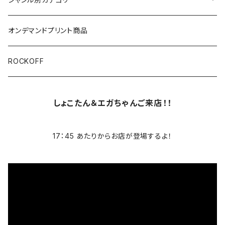
ブラック/グレー系
長袖
オリジナルデザイン
オンデマンドプリント商品
ホワイト
スカルファミリー
キッズ
映画Ｔシャツ
ROCKOFF
その他カラー
芸者ロックス
7分袖
バンド/ミュージシャンTシャツ/その他
しょこたん＆エガちゃんご来店！！
おもしろ
ACCEPT
パーカー
17：45 あたりからお店が登場するよ！
DesireDesign
AC/DC
ボトムス
ロックアニマル
AEROSMITHS
バッグ
ギター
The Allman Brothers Band
バックプリント有