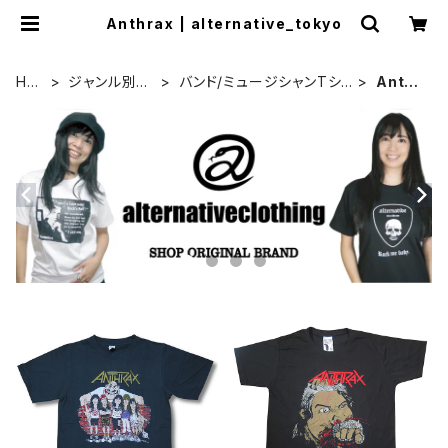
Anthrax | alternative_tokyo
HO
ジャンル別カ
バンド/ミュージシャンTシャ
Anthr
ME
テゴリ
ツ/その他
ax