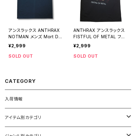
アンスラックス ANTHRAX
ANTHRAX アンスラックス
NOTMAN メンズ Mort Dr
FISTFUL OF METAL フィ
ucker バンドTシャツ ロッ
ストフル・オブ・メタル チャコ
¥2,999
¥2,999
クTシャツ bny チャコール
ール メタル ロックTシャツ
グレー ANTHRAX-03
バンドTシャツ lctr ANTHR
SOLD OUT
SOLD OUT
AX-04
CATEGORY
入荷情報
アイテム別カテゴリ
半袖
ジャンル別カテゴリ