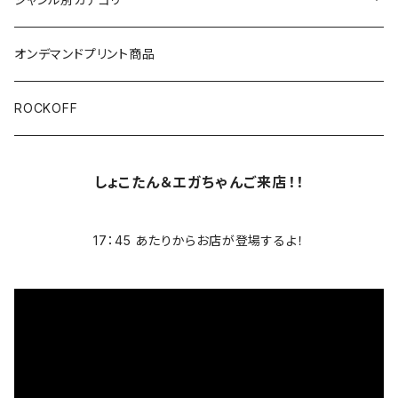
ブラック/グレー系
長袖
オリジナルデザイン
オンデマンドプリント商品
ホワイト
スカルファミリー
キッズ
映画Ｔシャツ
ROCKOFF
その他カラー
スカル&クロスボーン
Back to the Future
7分袖
バンド/ミュージシャンTシャツ/その他
しょこたん＆エガちゃんご来店！！
スカルおじさん
The Blues Brothers ブルース・ブラザース
ACCEPT
パーカー
17：45 あたりからお店が登場するよ！
芸者ロックス
AC/DC
ボトムス
DesireDesign
AEROSMITHS
バッグ
文豪
The Allman Brothers Band
バックプリント有