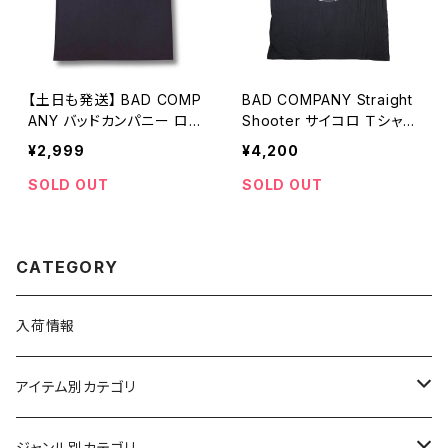
【土日も発送】 BAD COMP
BAD COMPANY Straight
ANY バッドカンパニー ロゴ
Shooter サイコロ Ｔシャツ
Ｔシャツ チャコール グレー
黒 ロックTシャツ バンドTシ
¥2,999
¥4,200
ロックTシャツ バンドTシャ
ャツ ブラック roff BC-02
ツ bny BC-01
SOLD OUT
SOLD OUT
CATEGORY
入荷情報
アイテム別カテゴリ
半袖
ジャンル別カテゴリ