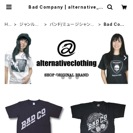
Bad Company | alternative_to
kyo
HO
ジャンル別
バンド/ミュージシャンT
Bad Com
ME
カテゴリ
シャツ/その他
pany