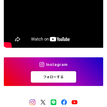
The Beatles
Björk
Black crowes
Black Flag
Black Sabbath
Instagram
Blondie
フォローする
Bob Dylan
Bob Marley