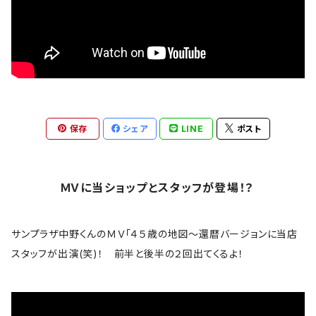
偉人
Anthrax
バックプリント無
音楽家
Aretha Franklin
雑貨
ロックアニマル
AVENGED SEVENFOLD
アウター
おもしろ
保存
シェア
LINE
ポスト
BABYMETAL
トラックジャケット
ギター
Bad Company
ＭＶに当ショップとスタッフが登場！？
ロゴ・ワンポイント
The Band
サンプラザ中野くんのＭＶ「４５歳の地図～還暦バージョンに当店
スカル系
スタッフが出演(笑)！ 前半と後半の２回出てくるよ！
bauhaus
コラボＴシャツ
B.B. King