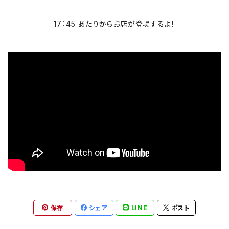
スカルおじさん
The Blues Brothers ブルース・ブラザース
ACCEPT
パーカー
17：45 あたりからお店が登場するよ！
芸者ロックス
AC/DC
ボトムス
DesireDesign
AEROSMITHS
バッグ
文豪
The Allman Brothers Band
バックプリント有
偉人
Anthrax
バックプリント無
音楽家
Aretha Franklin
雑貨
ロックアニマル
AVENGED SEVENFOLD
アウター
おもしろ
保存
シェア
LINE
ポスト
BABYMETAL
トラックジャケット