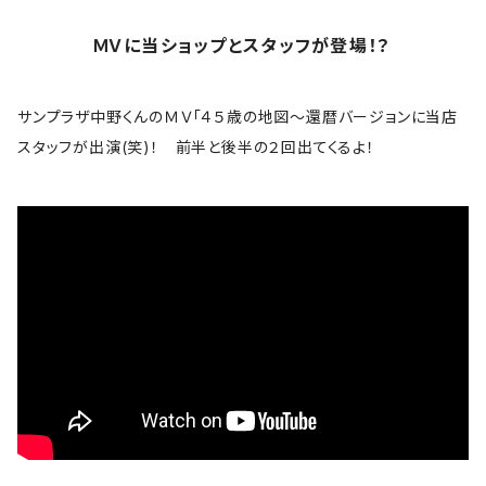
ギター
Bad Company
ＭＶに当ショップとスタッフが登場！？
ロゴ・ワンポイント
The Band
サンプラザ中野くんのＭＶ「４５歳の地図～還暦バージョンに当店
スカル系
スタッフが出演(笑)！ 前半と後半の２回出てくるよ！
bauhaus
コラボＴシャツ
B.B. King
The Beatles
Björk
Black crowes
Black Flag