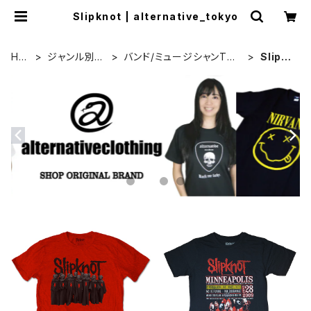
Slipknot | alternative_tokyo
HO
ジャンル別カ
バンド/ミュージシャンTシ
Slipkn
ME
テゴリ
ャツ/その他
ot