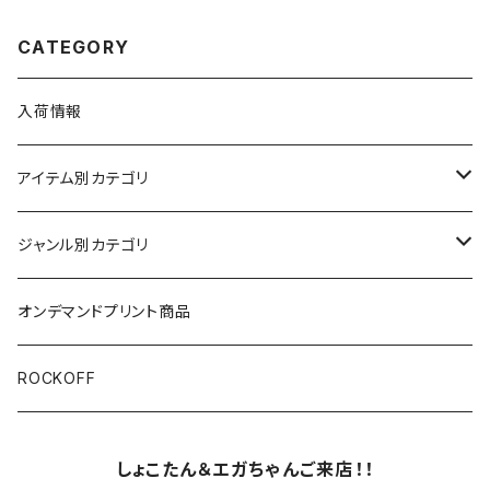
CATEGORY
入荷情報
アイテム別カテゴリ
半袖
ジャンル別カテゴリ
ブラック/グレー系
長袖
オリジナルデザイン
オンデマンドプリント商品
ホワイト
スカルファミリー
キッズ
映画Ｔシャツ
ROCKOFF
その他カラー
スカル&クロスボーン
Back to the Future
7分袖
バンド/ミュージシャンTシャツ/その他
しょこたん＆エガちゃんご来店！！