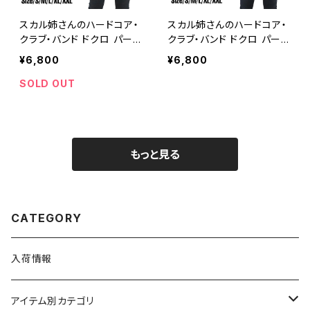
スカル姉さんのハードコア・
スカル姉さんのハードコア・
クラブ・バンド ドクロ パーカ
クラブ・バンド ドクロ パーカ
ー 秋冬 メンズ レディース
ー 秋冬 メンズ レディース
¥6,800
¥6,800
スカル ヘザーグレー パロ
スカル ブラック 黒 パロディ
ディ おもしろ ロックT バン
おもしろ ロックT バンドT S
SOLD OUT
ドT プレゼント SP2252 ロ
P2252 ロックTシャツ バン
ックTシャツ バンドTシャツ
ドTシャツ AP-49BK
AP-49GY
もっと見る
CATEGORY
入荷情報
アイテム別カテゴリ