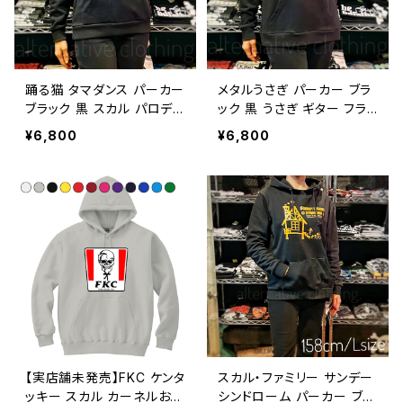
踊る猫 タマダンス パーカー
メタルうさぎ パーカー ブラ
ブラック 黒 スカル パロディ
ック 黒 うさぎ ギター フラ
メンズ レディース ドクロ 秋
イングV プルオーバー おも
¥6,800
¥6,800
冬 レディース おもしろ か
しろ かわいい 5331-01 AP-
わいい ロックT バンドT プ
58
レゼント 大きいサイズ プル
オーバー RSP-142 SHP-0
3
【実店舗未発売】FKC ケンタ
スカル・ファミリー サンデー
ッキー スカル カーネルおじ
シンドローム パーカー ブラ