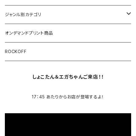
半袖
ジャンル別カテゴリ
ブラック/グレー系
長袖
オリジナルデザイン
オンデマンドプリント商品
ホワイト
スカルファミリー
キッズ
映画Ｔシャツ
ROCKOFF
その他カラー
スカル&クロスボーン
7分袖
バンド/ミュージシャンTシャツ/その他
しょこたん＆エガちゃんご来店！！
スカルおじさん
ACCEPT
パーカー
17：45 あたりからお店が登場するよ！
芸者ロックス
AC/DC
ボトムス
DesireDesign
AEROSMITHS
バッグ