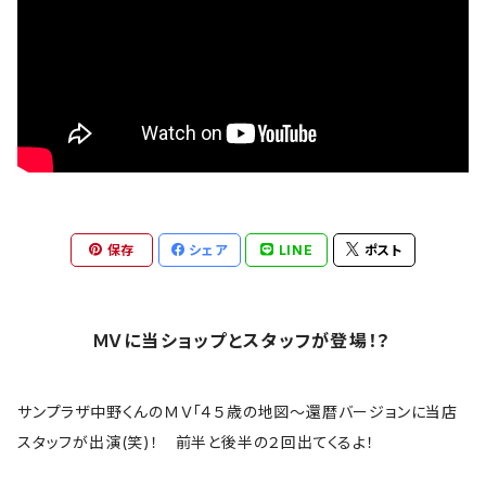
文豪
The Allman Brothers Band
バックプリント有
偉人
Anthrax
バックプリント無
音楽家
Aretha Franklin
雑貨
ロックアニマル
AVENGED SEVENFOLD
アウター
おもしろ
保存
シェア
LINE
ポスト
BABYMETAL
トラックジャケット
ギター
Bad Company
ＭＶに当ショップとスタッフが登場！？
ロゴ・ワンポイント
The Band
サンプラザ中野くんのＭＶ「４５歳の地図～還暦バージョンに当店
スカル系
スタッフが出演(笑)！ 前半と後半の２回出てくるよ！
bauhaus