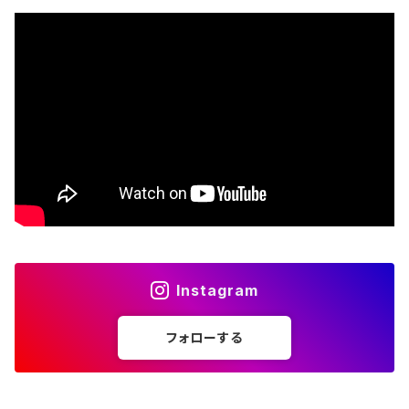
コラボＴシャツ
B.B. King
The Beatles
Björk
Black crowes
Black Flag
Black Sabbath
Instagram
Blondie
フォローする
Bob Dylan