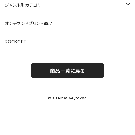
半袖
ジャンル別カテゴリ
ブラック/グレー系
長袖
オリジナルデザイン
オンデマンドプリント商品
ホワイト
スカルファミリー
キッズ
映画Ｔシャツ
ROCKOFF
その他カラー
芸者ロックス
7分袖
バンド/ミュージシャンTシャツ/その他
商品一覧に戻る
おもしろ
ACCEPT
パーカー
DesireDesign
AC/DC
ボトムス
© alternative_tokyo
ロックアニマル
AEROSMITHS
バッグ
ギター
The Allman Brothers Band
バックプリント有