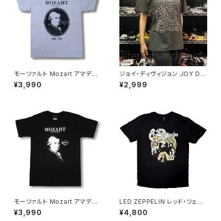
モーツァルト Mozart アマデウ
ジョイ・ディヴィジョン JOY DIV
ス Falco Tシャツ グレー Rock
ISION アンノウン・プレジャーズ
¥3,990
¥2,999
Me Amadeus 音楽家 OE1116
Unknown Pleasures ロック
AT-53GY altss
Ｔシャツ バンドＴシャツ チャコー
ルグレー bny JD-06
モーツァルト Mozart アマデウ
LED ZEPPELIN レッド・ツェッ
ス Falco Tシャツ Rock Me A
ペリン LED ZEPPELIN Tシャ
¥3,990
¥4,800
madeus フィガロの結婚 音楽
ツ メンズ レディース ロックTシ