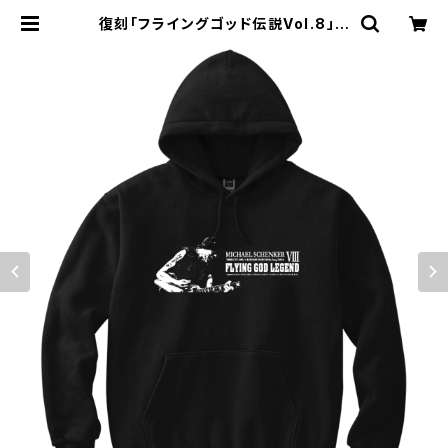
復刻「フライングゴッド伝説Vol.8」マ
イケル祭イベントＴシャツ パーカー
軽量プルパーカー upt | alternati
ve_tokyo