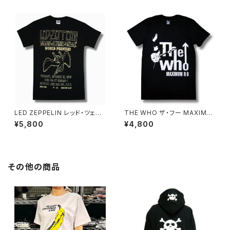
家 OE1121 AT-53 altss
ャツ バンドTシャツ ROCKOFF
ZEP-29
LED ZEPPELIN レッド・ツェッ
THE WHO ザ・フー MAXIMU
ペリン 1976 永遠の詩 狂熱の
M R&B Ｔシャツ バンドTシャツ
¥5,800
¥4,800
ライヴ ワールドプレミア Ｔシャ
ロックTシャツ 黒 ブラック ROC
ツ メンズ レディース ロックTシ
KOFF WHO-17
ャツ バンドTシャツ ROCKOFF
ZEP-15
その他の商品