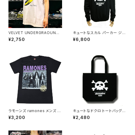
VELVET UNDERGRAOUND
キュートなスカル パーカー ジッ
& NICO ヴェルヴェットアンダー
プパーカー ブラック 黒 ロック
¥2,750
¥6,800
グラウンド&ニコ バナナ ベルベ
パンク かわいい スカル ドクロ
ルット アンディ・ウォーホル メン
ジップ RSZ-143 APZ-43
ズ レディース ロックTシャツ バ
ンドTシャツ wof VU-03
ラモーンズ ramones メンズ レ
キュートなドクロ トートバッグ
ディース ロックＴシャツ バンドＴ
ブラック 黒 スカル 髑髏 お買物
¥3,200
¥2,480
シャツ ブラック 半袖 RockYea
に！ バッグ類 スカル系 ロックT
h ramones-05
シャツ バンドTシャツ ATTB-4
3