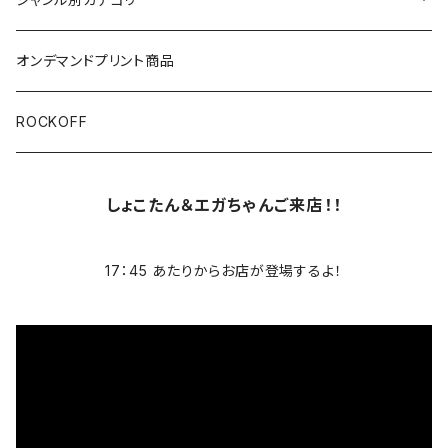
ブラック/グレー系
長袖
オリジナルデザイン
オンデマンドプリント商品
ホワイト
スカルファミリー
キッズ
映画Ｔシャツ
ROCKOFF
その他カラー
スカル&クロスボーン
7分袖
バンド/ミュージシャンTシャツ/その他
しょこたん＆エガちゃんご来店！！
スカルおじさん
ACCEPT
パーカー
17：45 あたりからお店が登場するよ！
芸者ロックス
AC/DC
ボトムス
DesireDesign
AEROSMITHS
バッグ
文豪
The Allman Brothers Band
バックプリント有