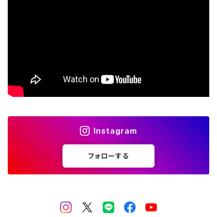
The Beatles
Björk
Black crowes
Black Flag
Black Sabbath
Instagram
Blondie
フォローする
Bob Dylan
Bob Marley