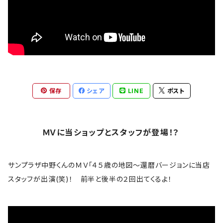
偉人
Anthrax
バックプリント無
音楽家
Aretha Franklin
雑貨
ロックアニマル
AVENGED SEVENFOLD
アウター
おもしろ
保存
シェア
LINE
ポスト
BABYMETAL
トラックジャケット
ギター
Bad Company
ＭＶに当ショップとスタッフが登場！？
ロゴ・ワンポイント
The Band
サンプラザ中野くんのＭＶ「４５歳の地図～還暦バージョンに当店
スカル系
スタッフが出演(笑)！ 前半と後半の２回出てくるよ！
bauhaus
コラボＴシャツ
B.B. King