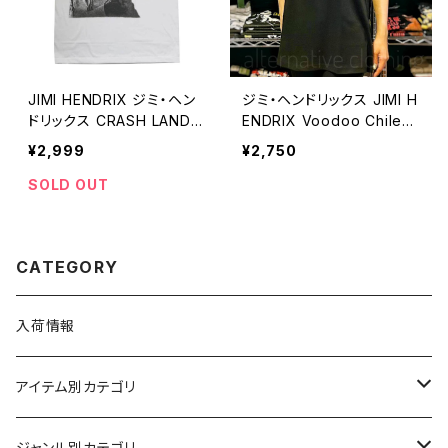
JIMI HENDRIX ジミ・ヘン
ジミ・ヘンドリックス JIMI H
ドリックス CRASH LANDIN
ENDRIX Voodoo Chile
G クラッシュ・ランディング
ヴードゥー・チャイル Band
¥2,999
¥2,750
メンズ レディース ロックT
of gypsys Blues 黒 メン
シャツ バンドTシャツ bny
ズ レディース ロックTシャ
SOLD OUT
白 ホワイト jimi-02
ツ バンドＴシャツ wof JIMI
-13
CATEGORY
入荷情報
アイテム別カテゴリ
半袖
ジャンル別カテゴリ