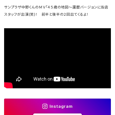
The Band
サンプラザ中野くんのＭＶ「４５歳の地図～還暦バージョンに当店
スタッフが出演(笑)！ 前半と後半の２回出てくるよ！
bauhaus
B.B. King
The Beatles
Björk
Black crowes
Black Flag
Black Sabbath
Instagram