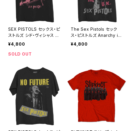
SEX PISTOLS セックス・ピ
The Sex Pistols セック
ストルズ シド・ヴィシャス Si
ス・ピストルズ Anarchy in
d Vicious メンズ レディー
the UK アナーキー・イン・
¥4,800
¥4,800
ス PUNK パンク バンドＴシ
ザ・U.K. 黒 メンズ レディー
ャツ ロックTシャツ ROCK
ス ロックTシャツ バンドTシ
SOLD OUT
OFF SXP-13
ャツ ROCKOFF SXP-08