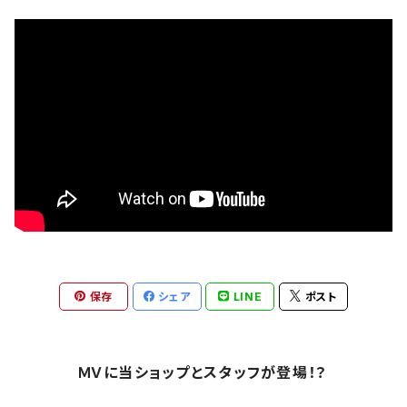
ロックアニマル
AEROSMITHS
バッグ
ギター
The Allman Brothers Band
バックプリント有
文豪
Anthrax
バックプリント無
音楽家
Aretha Franklin
雑貨
偉人
AVENGED SEVENFOLD
アウター
ロゴ・ワンポイント
保存
シェア
LINE
ポスト
BABYMETAL
トラックジャケット
スカル系
Bad Company
ＭＶに当ショップとスタッフが登場！？
コラボＴシャツ