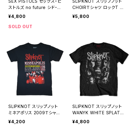
SEX PISTOLS セックス・ピ
SLIPKNOT スリップノット
ストルズ no future シド・ヴ
CHOIRＴシャツ ロックT バ
ィシャス Sid Vicious メン
ンドT 赤 レッド ROCKOFF
¥4,800
¥5,800
ズ レディース PUNK パンク
SK-08
バンドＴシャツ ロックTシャ
SOLD OUT
ツ ROCKOFF SXP-07
SLIPKNOT スリップノット
SLIPKNOT スリップノット
ミネアポリス 2009Ｔシャツ
WANYK WHITE SPLATT
ロックT バンドT Tシャツ
ER ロックT バンドT Tシャ
¥4,200
¥4,800
黒 ブラック ROCKOFF SK-
ツ 黒 ブラック ROCKOFF
05
SK-01