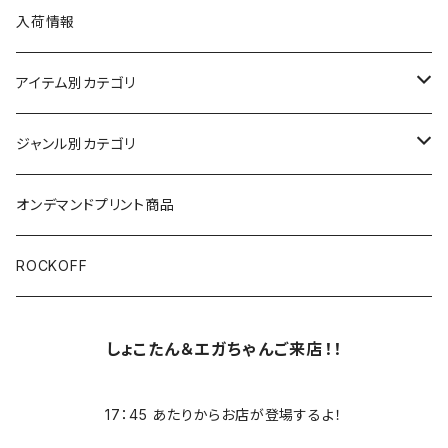
入荷情報
アイテム別カテゴリ
半袖
ジャンル別カテゴリ
ブラック/グレー系
長袖
オリジナルデザイン
オンデマンドプリント商品
ホワイト
スカルファミリー
キッズ
映画Ｔシャツ
ROCKOFF
その他カラー
芸者ロックス
7分袖
バンド/ミュージシャンTシャツ/その他
しょこたん＆エガちゃんご来店！！
おもしろ
ACCEPT
パーカー
17：45 あたりからお店が登場するよ！
DesireDesign
AC/DC
ボトムス