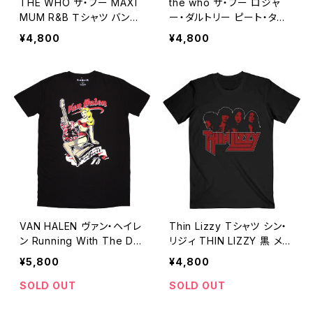
THE WHO ザ・フー MAXI
the who ザ・フー ロジャ
MUM R&B Ｔシャツ バンド
ー・ダルトリー ピート・タウ
Tシャツ ロックTシャツ 黒
ンゼント キース・ムーン ケ
¥4,800
¥4,800
ブラック ROCKOFF WHO-
ニー・ジョーンズ ブラック
17
ロックＴシャツ バンドTシャ
ツ メンズ レディース ROCK
OFF who-07
VAN HALEN ヴァン・ヘイレ
Thin Lizzy Tシャツ シン・
ン Running With The De
リジィ THIN LIZZY 黒 メン
vil ロックＴシャツ バンドＴ
ズ レディース ロックTシャ
¥5,800
¥4,800
シャツ メンズ 黒 ブラック R
ツ バンドTシャツ ブラック R
OCKOFF vh-02
OCKOFF tl-06
SOLD OUT
SOLD OUT