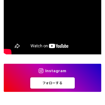
B.B. King
The Beatles
Björk
Black crowes
Black Flag
Black Sabbath
Instagram
Blondie
フォローする
Bob Dylan