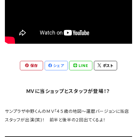
バックプリント有
偉人
Anthrax
バックプリント無
音楽家
Aretha Franklin
雑貨
ロックアニマル
AVENGED SEVENFOLD
アウター
おもしろ
保存
シェア
LINE
ポスト
BABYMETAL
トラックジャケット
ギター
Bad Company
ＭＶに当ショップとスタッフが登場！？
ロゴ・ワンポイント
The Band
サンプラザ中野くんのＭＶ「４５歳の地図～還暦バージョンに当店
スカル系
スタッフが出演(笑)！ 前半と後半の２回出てくるよ！
bauhaus
コラボＴシャツ