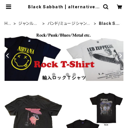
Black Sabbath | alternative_t
okyo
HO
ジャンル別
バンド/ミュージシャンT
Black Sab
ME
カテゴリ
シャツ/その他
bath