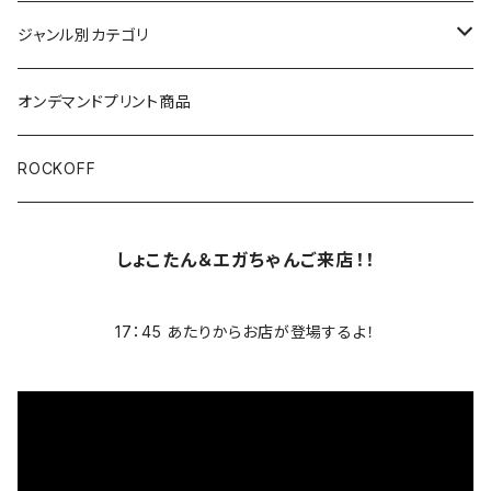
半袖
ジャンル別カテゴリ
ブラック/グレー系
長袖
オリジナルデザイン
オンデマンドプリント商品
ホワイト
スカルファミリー
キッズ
映画Ｔシャツ
ROCKOFF
その他カラー
スカル&クロスボーン
7分袖
バンド/ミュージシャンTシャツ/その他
しょこたん＆エガちゃんご来店！！
スカルおじさん
ACCEPT
パーカー
17：45 あたりからお店が登場するよ！
芸者ロックス
AC/DC
ボトムス
DesireDesign
AEROSMITHS
バッグ
文豪
The Allman Brothers Band