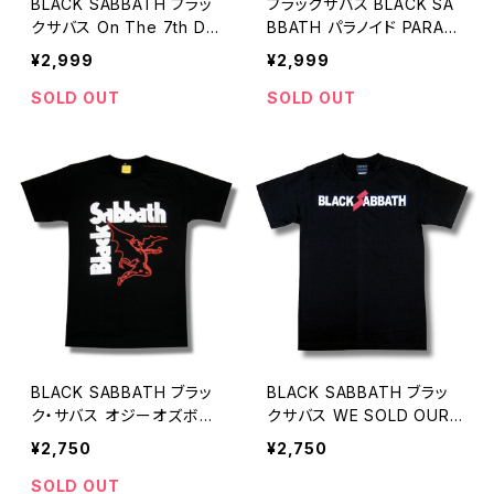
BLACK SABBATH ブラッ
ブラックサバス BLACK SA
クサバス On The 7th Day
BBATH パラノイド PARAN
God Created The Sabb
OID ロックＴシャツ バンドＴ
¥2,999
¥2,999
ath ロックＴシャツ バンドＴ
シャツ チャコール グレー b
シャツ 半袖 チャコール グレ
ny BLACK-10
SOLD OUT
SOLD OUT
ー 神様 bny BLACK-11
BLACK SABBATH ブラッ
BLACK SABBATH ブラッ
ク・サバス オジーオズボー
クサバス WE SOLD OUR
ン トニー・アイオミ Ｔシャツ
SOUL FOR ROCK'N'ROL
¥2,750
¥2,750
黒 ブラック ロックTシャツ
L ロックＴシャツ wof バン
バンドT シャツ wof バンド
ドTシャツ メンズ レディース
SOLD OUT