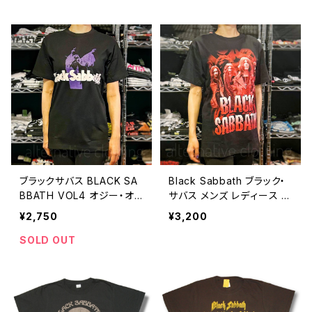
Tシャツ BLACK-08
黒 ブラック BLACK-15
ブラックサバス BLACK SA
Black Sabbath ブラック・
BBATH VOL4 オジー・オ
サバス メンズ レディース ロ
ズボーン ロックＴシャツ バ
ックＴシャツ バンドＴシャツ
¥2,750
¥3,200
ンドＴシャツ wof BLACK-1
ブラック 半袖 RockYeah
2
black-16
SOLD OUT