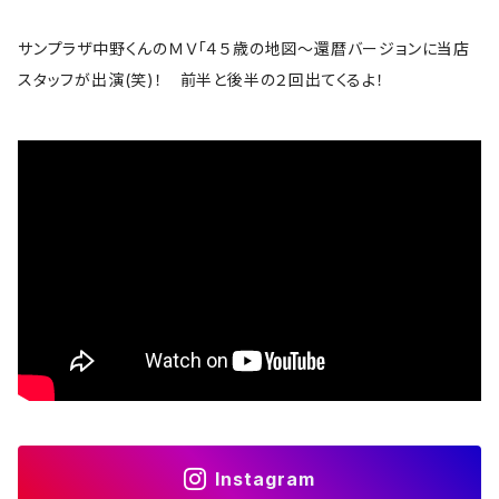
ロゴ・ワンポイント
The Band
サンプラザ中野くんのＭＶ「４５歳の地図～還暦バージョンに当店
スカル系
スタッフが出演(笑)！ 前半と後半の２回出てくるよ！
bauhaus
コラボＴシャツ
B.B. King
The Beatles
Björk
Black crowes
Black Flag
Black Sabbath
Instagram