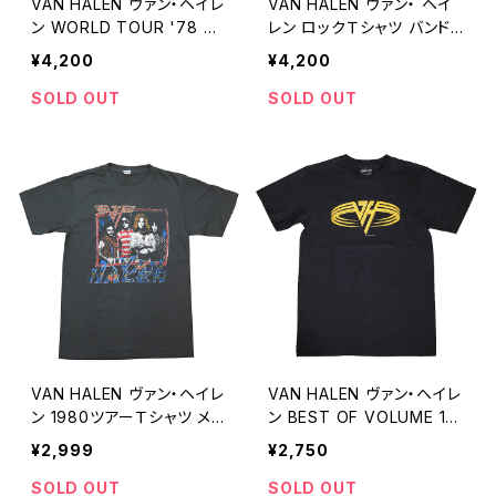
VAN HALEN ヴァン・ヘイレ
VAN HALEN ヴァン・ ヘイ
ン WORLD TOUR '78 Ｔ
レン ロックＴシャツ バンド
シャツ メンズ ロックTシャ
Ｔシャツ メンズ 黒 ブラック
¥4,200
¥4,200
ツ バンドTシャツ roff VH-
roff バイク vh-01
21
SOLD OUT
SOLD OUT
VAN HALEN ヴァン・ヘイレ
VAN HALEN ヴァン・ヘイレ
ン 1980ツアーＴシャツ メン
ン BEST OF VOLUME 1Ｔ
ズ レディース 半袖 チャコ
シャツ メンズ レディース ロ
¥2,999
¥2,750
ール グレー bny VH-19
ックTシャツ バンドTシャツ
wof 黒 ブラック VH-20
SOLD OUT
SOLD OUT