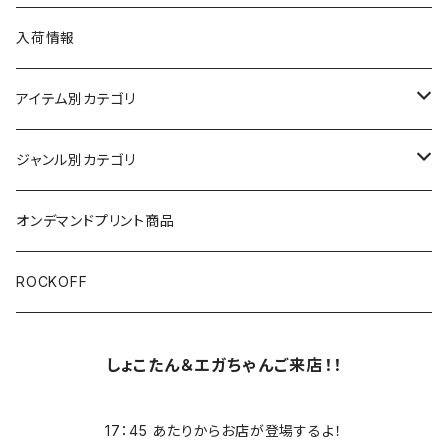
入荷情報
アイテム別カテゴリ
半袖
ジャンル別カテゴリ
ブラック/グレー系
長袖
オリジナルデザイン
オンデマンドプリント商品
ホワイト
スカルファミリー
キッズ
映画Ｔシャツ
ROCKOFF
その他カラー
スカル&クロスボーン
7分袖
バンド/ミュージシャンTシャツ/その他
しょこたん＆エガちゃんご来店！！
スカルおじさん
ACCEPT
パーカー
17：45 あたりからお店が登場するよ！