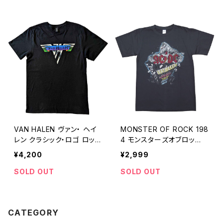
VAN HALEN ヴァン・ ヘイ
MONSTER OF ROCK 198
レン クラシック・ロゴ ロッ
4 モンスターズオブロッ
クＴシャツ バンドＴシャツ メ
ク AC/DC VAN HALEN
¥4,200
¥2,999
ン ズ 黒 roff VH-04
GARY MOORE Y&T ACC
EPT MOTLEY CRUEＴシ
SOLD OUT
SOLD OUT
ャツ メンズ レディース 半袖
チャコール グレー bny MO
R-01
CATEGORY