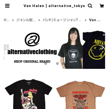
Van Halen | alternative_tokyo
HO
ジャンル別カ
バンド/ミュージシャンTシ
Van Ha
ME
テゴリ
ャツ/その他
len