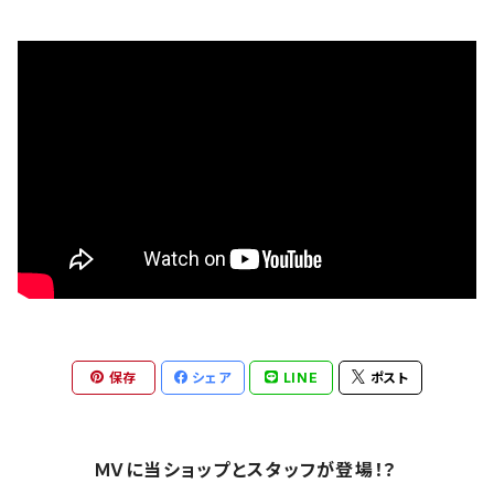
芸者ロックス
AC/DC
ボトムス
DesireDesign
AEROSMITHS
バッグ
文豪
The Allman Brothers Band
バックプリント有
偉人
Anthrax
バックプリント無
音楽家
Aretha Franklin
雑貨
ロックアニマル
AVENGED SEVENFOLD
アウター
おもしろ
保存
シェア
LINE
ポスト
BABYMETAL
トラックジャケット
ギター
Bad Company
ＭＶに当ショップとスタッフが登場！？