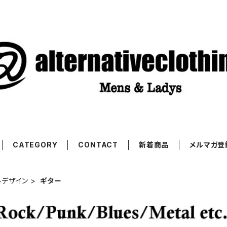
CATEGORY
CONTACT
新着商品
メルマガ登
ルデザイン
ギター