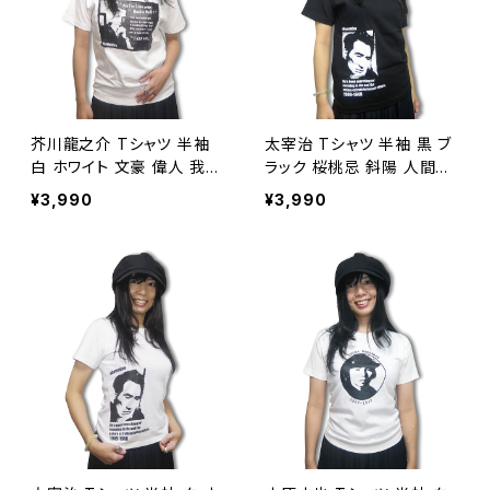
芥川龍之介 Tシャツ 半袖
太宰治 Tシャツ 半袖 黒 ブ
白 ホワイト 文豪 偉人 我鬼
ラック 桜桃忌 斜陽 人間失
羅生門 蜘蛛の糸 杜子春 河
格 走れメロス 文豪 女生徒
¥3,990
¥3,990
童 AT-04WH altss
富嶽百景 文学 作家 小説家
井伏鱒二 AT-10BK altss