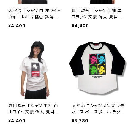
太宰治 Tシャツ 白 ホワイト
夏目漱石 Tシャツ 半袖 黒
ウォーホル 桜桃忌 斜陽 人
ブラック 文豪 偉人 夏目 金
間失格 走れメロス 文豪 偉
之助 こゝろ それから 三四
¥4,400
¥4,400
人 女生徒 富嶽百景 文学
郎 坊っちゃん 我輩は猫であ
作家 小説家 AT-33WH
る AT-45BK
夏目漱石 Tシャツ 半袖 白
太宰治 Ｔシャツ メンズ レデ
ホワイト 文豪 偉人 夏目 金
ィース ベースボール ラグラ
之助 こころ 小説 それから
ン 七分袖 文豪 偉人 ロック
¥4,400
¥5,780
三四郎 坊っちゃん 我輩は
Tシャツ バンドTシャツ ABT
猫である AT-45WH
-33