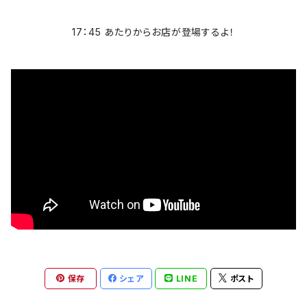
スカルおじさん
ACCEPT
パーカー
17：45 あたりからお店が登場するよ！
芸者ロックス
AC/DC
ボトムス
DesireDesign
AEROSMITHS
バッグ
文豪
The Allman Brothers Band
バックプリント有
偉人
Anthrax
バックプリント無
音楽家
Aretha Franklin
雑貨
ロックアニマル
AVENGED SEVENFOLD
アウター
おもしろ
保存
シェア
LINE
ポスト
BABYMETAL
トラックジャケット