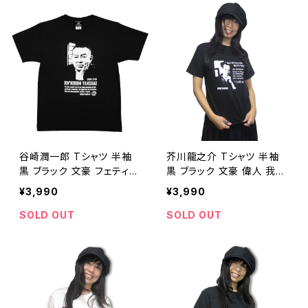
谷崎潤一郎 Tシャツ 半袖
芥川龍之介 Tシャツ 半袖
黒 ブラック 文豪 フェティシ
黒 ブラック 文豪 偉人 我鬼
ズム 鍵 痴人の愛 刺青 陰
羅生門 蜘蛛の糸 杜子春 河
¥3,990
¥3,990
翳礼讃 春琴抄 細雪 AT-66
童 OE1121 AT-04BK altss
altss
SOLD OUT
SOLD OUT