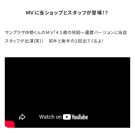
ギター
Bad Company
ＭＶに当ショップとスタッフが登場！？
ロゴ・ワンポイント
The Band
サンプラザ中野くんのＭＶ「４５歳の地図～還暦バージョンに当店
スカル系
スタッフが出演(笑)！ 前半と後半の２回出てくるよ！
bauhaus
コラボＴシャツ
B.B. King
The Beatles
Björk
Black crowes
Black Flag