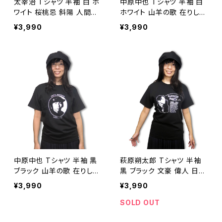
太宰治 Tシャツ 半袖 白 ホ
中原中也 Tシャツ 半袖 白
ワイト 桜桃忌 斜陽 人間失
ホワイト 山羊の歌 在りし日
格 走れメロス 文豪 女生徒
の歌 歌人 詩人 翻訳家 文
¥3,990
¥3,990
富嶽百景 文学 作家 小説家
豪 AT-17 altss
AT-10WH altss
中原中也 Tシャツ 半袖 黒
萩原朔太郎 Tシャツ 半袖
ブラック 山羊の歌 在りし日
黒 ブラック 文豪 偉人 日本
の歌 歌人 詩人 AT-17BK a
近代詩の父 ゴンドラ洋楽会
¥3,990
¥3,990
ltss
詩人 AT-38BK altss
SOLD OUT