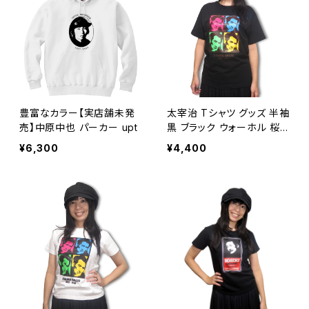
豊富なカラー【実店舗未発
太宰治 Tシャツ グッズ 半袖
売】中原中也 パーカー upt
黒 ブラック ウォーホル 桜
桃忌 斜陽 人間失格 走れメ
¥6,300
¥4,400
ロス 女生徒 富嶽百景 文学
OE1116 AT-33