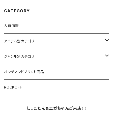
CATEGORY
入荷情報
アイテム別カテゴリ
半袖
ジャンル別カテゴリ
ブラック/グレー系
長袖
オリジナルデザイン
オンデマンドプリント商品
ホワイト
スカルファミリー
キッズ
映画Ｔシャツ
ROCKOFF
その他カラー
スカル&クロスボーン
7分袖
バンド/ミュージシャンTシャツ/その他
しょこたん＆エガちゃんご来店！！