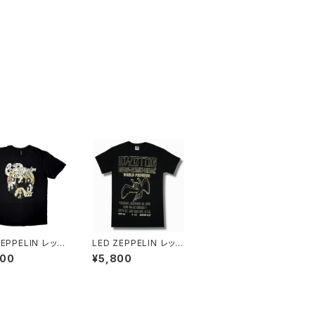
ZEPPELIN レッ
LED ZEPPELIN レッ
ッペリン LED Z
ド・ツェッペリン 1976
800
¥5,800
LIN Tシャツ メン
永遠の詩 狂熱のライヴ
ディース ロックT
ワールドプレミア Ｔシャ
 バンドTシャツ R
ツ メンズ レディース ロ
FF ZEP-29
ックTシャツ バンドTシ
ャツ ROCKOFF ZEP-1