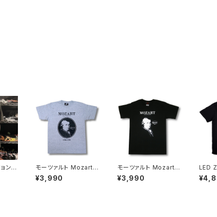
ョン J
モーツァルト Mozart
モーツァルト Mozart
LED 
 アンノウ
アマデウス Falco Tシ
アマデウス Falco Tシ
ド・ツェ
¥3,990
¥3,990
¥4,
Unkn
ャツ グレー Rock Me
ャツ Rock Me Amad
EPPE
s ロッ
Amadeus 音楽家 OE1
eus フィガロの結婚 音
ズ レ
Ｔシャ
116 AT-53GY altss
楽家 OE1121 AT-53 al
シャツ
ー bn
tss
OCKO