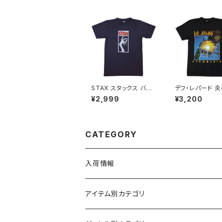
ツ バンドTシャツ 黒 ブ
ラック alt-s at-72bk
STAX スタックス バン
デフ・レパード 
ドTシャツ ロックTシャ
ゲット PYROMA
¥2,999
¥3,200
ツ Tシャツ bny グレー
黒 メンズ レディ
チャコール STAX-01
ックＴシャツ バン
ャツ ブラック 半袖
kYeah dl-01
CATEGORY
入荷情報
アイテム別カテゴリ