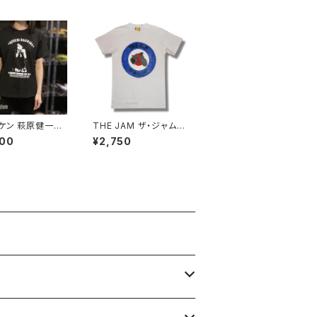
5
ケン 萩原健一Ｔ
THE JAM ザ・ジャム
 アンドレマルロ
ターゲット ALL MOD
200
¥2,750
 1985 ザ・テン
CONS Ｔシャツ 白 ホワ
ズ 傷だらけの天
イト ポール・ウェラー ロ
陽にほえろ！前略
ックTシャツ バンドT シ
ろ様 メンズ レデ
ャツ wof バンドTシャ
 黒 ブラック 透け
ツ JAM-03
t-s AT-SK01