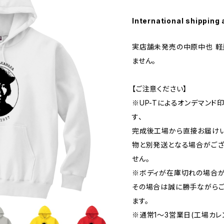
International shipping 
実店舗未発売の中原中也 軽
ません。
【ご注意ください】
※UP-Tによるオンデマンド
す、
完成後工場から直接お届けい
物と別発送となる場合がござ
せん。
※ボディが在庫切れの場合が
その場合は誠に勝手ながらご
ます。
※通常1〜3営業日(工場カレ