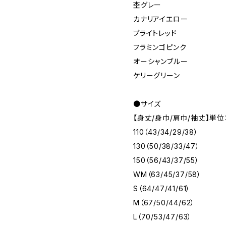
杢グレー
カナリアイエロー
ブライトレッド
フラミンゴピンク
オーシャンブルー
ケリーグリーン
●サイズ
【身丈/身巾/肩巾/袖丈】単位
110（43/34/29/38）
130（50/38/33/47）
150（56/43/37/55）
WM（63/45/37/58）
S（64/47/41/61）
M（67/50/44/62）
L（70/53/47/63）