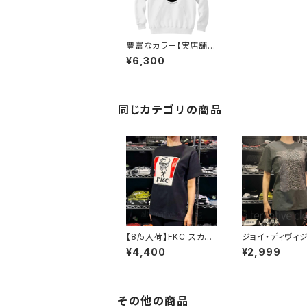
豊富なカラー【実店舗未
発売】中原中也 パーカ
¥6,300
ー upt
同じカテゴリの商品
【8/5入荷】FKC スカル
ジョイ・ディヴィジ
おじさん Tシャツ おも
OY DIVISION
¥4,400
¥2,999
しろ パロディ プレゼン
ン・プレジャーズ 
ト ギフト 丈夫 大きいサ
own Pleasure
イズ メンズ レディース
クＴシャツ バンド
男女兼用 人気 ギャグ
ツ チャコールグレ
クリスマス ロックTシャ
y JD-06
その他の商品