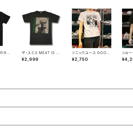
炎のター
ザ・スミス MEAT IS M
ソニックユース GOO
ショー
NIA
URDER ミート・イズ・マ
半袖Ｔシャツ SONIC Y
シャツ
¥2,999
¥2,750
¥4,
ース ロ
ーダー THE SMITHS
OUTH 白 メンズ レディ
ーライブ
ドＴシ
チャコール グレー メン
ース ロックTシャツ バ
プター
 Roc
ズ レディース bny ロッ
ンドTシャツ wof SON
使 太
クTシャツ バンドTシャ
IC-03
おふく
ツ SMITHS-11
ィース
ない al