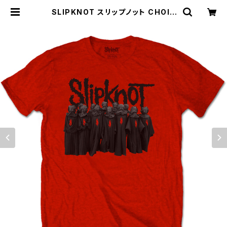
SLIPKNOT スリップノット CHOIR
Ｔシャツ ロックT バンドT 赤 レッド R
OCKOFF SK-08 | alternative_t
okyo