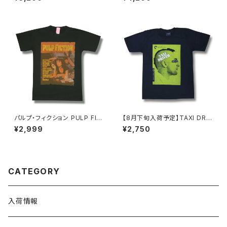
ャツ ブラック 半袖 RockYeah
テンプターズ 傷だらけの天使
meta-03
太陽にほえろ！前略おふくろ様
メンズ レディース 黒 ブラック 透
けない alt-s AT-SK01
パルプ・フィクション PULP FIC
【8月下旬入荷予定】TAXI DRIV
TION チャコール グレー Tシャ
ER タクシードライバー Tシャツ
¥2,999
¥2,750
ツ ユマ・サーマン ジョン・トラボ
ロバート・デニーロ 映画Ｔシャツ
ルタ 映画Ｔシャツ タランティーノ
メンズ brw ロックTシャツ バン
メンズ レディース 映画 ロックｔ
ドTシャツ TAXI-05
バンドｔ bny ロックTシャツ バ
ンドTシャツ PULP-03CG
CATEGORY
入荷情報