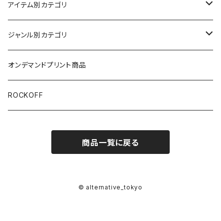
アイテム別カテゴリ
半袖
ジャンル別カテゴリ
ブラック/グレー系
長袖
オリジナルデザイン
オンデマンドプリント商品
ホワイト
スカルファミリー
キッズ
映画Ｔシャツ
ROCKOFF
その他カラー
スカル&クロスボーン
Back to the Future
7分袖
バンド/ミュージシャンTシャツ/その他
商品一覧に戻る
スカルおじさん
The Blues Brothers ブルース・ブラザース
ACCEPT
パーカー
芸者ロックス
AC/DC
ボトムス
© alternative_tokyo
DesireDesign
AEROSMITHS
バッグ