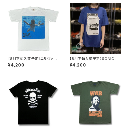
【8月下旬入荷予定】ニルヴァー
【8月下旬入荷予定】SONIC Y
ナ NIRVANA NEVER MIND ネ
OUTH ソニックユース 洗濯機
¥4,200
¥4,200
バーマインド 洗い加工 復刻 ヴ
メンズ レディース ロックTシャ
ィンテージ ロックTシャツ Tシャ
ツ バンドTシャツ 洗い加工 GRI
ツ バンドTシャツ メンズ レディ
SONIC-14
ース ユニセックス ナチュラルホ
ワイト GRI NIRVANA-10