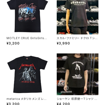
MOTLEY CRUE GirlsGirlsGi
スカル・ファミリー ドクロ Tシャ
rls モトリークルー ガールズ、ガ
ツ ロックT バンドT 半袖 黒 パ
¥3,200
¥3,990
ールズ、ガールズ メンズ レディ
ロディ おもしろ かわいい 大きい
ース ロックＴシャツ バンドＴシャ
サイズ OE1116 SHT-02BK alt
ツ ブラック 半袖 RockYeah
ss
metarica メタリカ メンズ レデ
ショーケン 萩原健一Ｔシャツ ア
ィース ロックＴシャツ バンドＴシ
ンドレマルローライブ 1985 ザ・
¥3,200
¥4,200