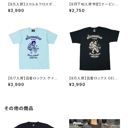
【8/5入荷】スカル＆クロスボー
【8月下旬入荷予定】マービン・
ン Tシャツ NOTHING STAKE
ゲイ Ｔシャツ Marvin Gaye W
¥3,990
¥2,750
NOTHING DRAW ブラック 黒
hat's Going On メンズ レディ
Tシャツ OE1116 AT-51 altss
ース ロックTシャツ バンドTシャ
ツ brw MG-01
【8/7入荷】芸者ロックス ゲイシ
【8/5入荷】芸者ロックス GEISH
ャ GEISHA ROCKS 階Ｇ子&オ
A ROCKS 階Ｇ子&オルタナティ
¥3,990
¥3,990
ルタナティヴ・コラボ 半袖 Tシャ
ヴ・コラボ 半袖 Tシャツ 黒 ブラ
ツ アクアブルー alt-s AT-47A
ック メンズ レディース ロックT
B altss
シャツ バンドTシャツ AT-47B
K altss
その他の商品