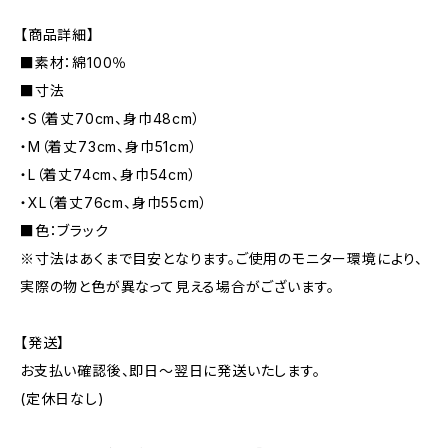
【商品詳細】
■素材：綿100％
■寸法
・S（着丈70cm、身巾48cm）
・M（着丈73cm、身巾51cm）
・L（着丈74cm、身巾54cm）
・XL（着丈76cm、身巾55cm）
■色：ブラック
※寸法はあくまで目安となります。ご使用のモニター環境により、
実際の物と色が異なって見える場合がございます。
【発送】
お支払い確認後、即日〜翌日に発送いたします。
(定休日なし)