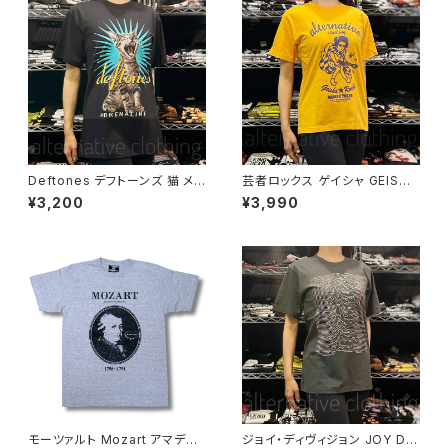
コットン SHT-04WH altss
Deftones デフトーンズ 猫 メン
芸者ロックス ゲイシャ GEISHA
ズ レディース ロックＴシャツ バ
ROCKS 階Ｇ子&オルタナティ
¥3,200
¥3,990
ンドＴシャツ ブラック 半袖 Roc
ヴ・コラボ 半袖 Tシャツ イエロ
kYeah deftones-01
ー ゴールデンイエロー alt-s at
-47ye altss
モーツァルト Mozart アマデウ
ジョイ・ディヴィジョン JOY DIV