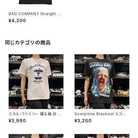
BAD COMPANY Straight Sh
ooter サイコロ Ｔシャツ 黒 ロ
¥4,200
ックTシャツ バンドTシャツ ブラ
ック roff BC-02
同じカテゴリの商品
スカル・ファミリー 踊る猫 白 ホ
Scorpions Blackout スコー
ワイト×ネイビー ドクロ スカル
ピオンズ ブラックアウト メンズ
¥3,990
¥3,200
Tシャツ ロックT バンドT 半袖
レディース ロックＴシャツ バン
ネコ パロディ おもしろ かわい
ドＴシャツ ブラック 半袖 RockY
い ロック カッコかわいい プレゼ
eah
ント メンズ レディース 綿100％