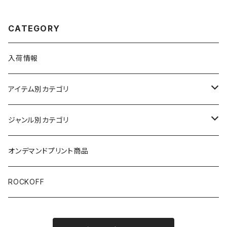
eah
s
CATEGORY
入荷情報
アイテム別カテゴリ
半袖
ジャンル別カテゴリ
ブラック/グレー系
長袖
オリジナルデザイン
オンデマンドプリント商品
ホワイト
スカルファミリー
キッズ
映画Ｔシャツ
ROCKOFF
その他カラー
芸者ロックス
7分袖
バンド/ミュージシャンTシャツ/その他