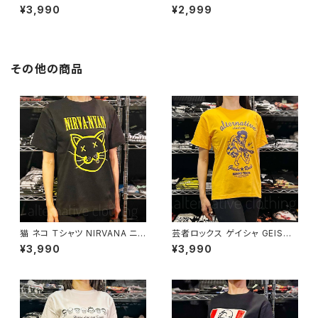
ス Falco Tシャツ グレー Rock
ISION アンノウン・プレジャーズ
¥3,990
¥2,999
Me Amadeus 音楽家 OE1116
Unknown Pleasures ロック
AT-53GY altss
Ｔシャツ バンドＴシャツ チャコー
ルグレー bny JD-06
その他の商品
猫 ネコ Ｔシャツ NIRVANA ニル
芸者ロックス ゲイシャ GEISHA
ヴァーニャン 動物 おもしろ パ
ROCKS 階Ｇ子&オルタナティ
¥3,990
¥3,990
ロディ ニルバーナ ニルヴァーナ
ヴ・コラボ 半袖 Tシャツ イエロ
OE1116 AT-56 altss
ー ゴールデンイエロー alt-s at
-47ye altss