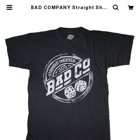
BAD COMPANY Straight Shoo
ter サイコロ Ｔシャツ 黒 ロックTシャ
ツ バンドTシャツ ブラック roff BC-
02 | alternative_tokyo