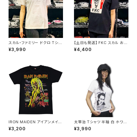
スカル・ファミリー ドクロ Tシャ
【土日も発送】 FKC スカル おじ
ツ ホワイト パロディ メンズ レデ
さん Tシャツ おもしろ パロディ
¥3,990
¥4,400
ィース OE1121 ロックTシャツ
プレゼント ギフト 丈夫 大きいサ
バンドTシャツ SHT-02WH alt
イズ メンズ レディース 男女兼
ss
用 人気 ギャグ クリスマス ロッ
クTシャツ バンドTシャツ 黒 ブ
ラック alt-s
IRON MAIDEN アイアンメイデ
太宰治 Tシャツ 半袖 白 ホワイ
ン キラーズ 黒 Killers メンズ
ト 桜桃忌 斜陽 人間失格 走れメ
¥3,200
¥3,990
レディース ロックＴシャツ バン
ロス 文豪 女生徒 富嶽百景 文
ドＴシャツ ブラック 半袖 RockY
学 作家 小説家 AT-10WH alts