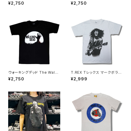
& NICO ヴェルヴェットアンダー
ティング 映画 Ｔシャツ グッズ 黒
¥2,750
¥2,750
グラウンド&ニコ バナナ ベルベ
ブラック ユアン・マクレガー ダ
ルット アンディ・ウォーホル メン
ニー・ボイル brw ロックTシャ
ズ レディース ロックTシャツ バ
ツ バンドTシャツ TS-01BK
ンドTシャツ wof VU-03
ウォーキングデッド The Walki
T.REX Tレックス マークボラン
ng Dead 映画 Tシャツ メンズ
白 ホワイト メンズ レディース
¥2,750
¥2,999
レディース アメリカ ドラマ ウォ
ロックTシャツ バンドTシャツ b
ーカー ゾンビ アメコミ 男女兼
ny TREX-06
用 ユニセックス 半袖 ブラック
黒 グッズ brw ロックTシャツ バ
ンドTシャツ コットン WD-01