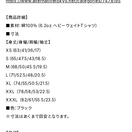
https://www.alternativetokyo.net/categories/7478195
【商品詳細】
■素材：綿100％（6.2oz.ヘビーウェイトTシャツ）
■寸法
【身丈/身幅/肩幅/袖丈】
XS（63/41/36/17）
S（65/47.5/43/18.5）
M（68/50/45.5/19.5）
L（71/52.5/48/20.5）
XL （74/55/50.5/21.5）
XXL （78/58/53/22.5）
XXXL （82/61/55.5/23.5）
■色：ブラック
※寸法はあくまで目安となります。