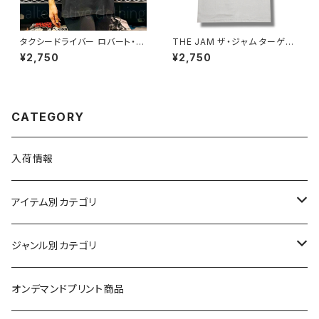
タクシードライバー ロバート・デ
THE JAM ザ・ジャム ターゲッ
ニーロ 映画Tシャツ TAXI DRI
ト ALL MOD CONS Ｔシャツ
¥2,750
¥2,750
VER 黒 サングラス メンズ brw
白 ホワイト ポール・ウェラー ロ
ロックTシャツ バンドTシャツ T
ックTシャツ バンドT シャツ wo
AXI-03
f バンドTシャツ JAM-03
CATEGORY
入荷情報
アイテム別カテゴリ
半袖
ジャンル別カテゴリ
ブラック/グレー系
長袖
オリジナルデザイン
オンデマンドプリント商品