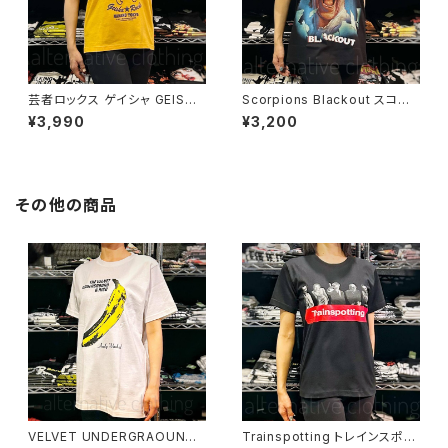
芸者ロックス ゲイシャ GEISHA
Scorpions Blackout スコー
ROCKS 階Ｇ子&オルタナティ
ピオンズ ブラックアウト メンズ
¥3,990
¥3,200
ヴ・コラボ 半袖 Tシャツ イエロ
レディース ロックＴシャツ バン
ー ゴールデンイエロー alt-s at
ドＴシャツ ブラック 半袖 RockY
-47ye altss
eah
その他の商品
VELVET UNDERGRAOUND
Trainspotting トレインスポッ