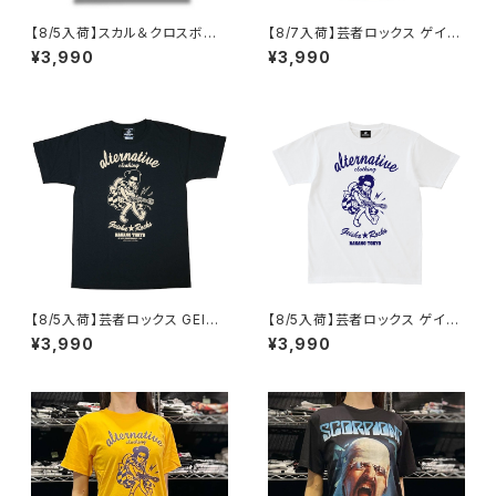
【8/5入荷】スカル＆クロスボー
【8/7入荷】芸者ロックス ゲイシ
ン Tシャツ NOTHING STAKE
ャ GEISHA ROCKS 階Ｇ子&オ
¥3,990
¥3,990
NOTHING DRAW ブラック 黒
ルタナティヴ・コラボ 半袖 Tシャ
Tシャツ OE1116 AT-51 altss
ツ アクアブルー alt-s AT-47A
B altss
【8/5入荷】芸者ロックス GEISH
【8/5入荷】芸者ロックス ゲイシ
A ROCKS 階Ｇ子&オルタナティ
ャ GEISHA ROCKS 階Ｇ子&オ
¥3,990
¥3,990
ヴ・コラボ 半袖 Tシャツ 黒 ブラ
ルタナティヴ・コラボ 半袖 Tシャ
ック メンズ レディース ロックT
ツ 白 ホワイト alt-s at-47wh
シャツ バンドTシャツ AT-47B
altss
K altss