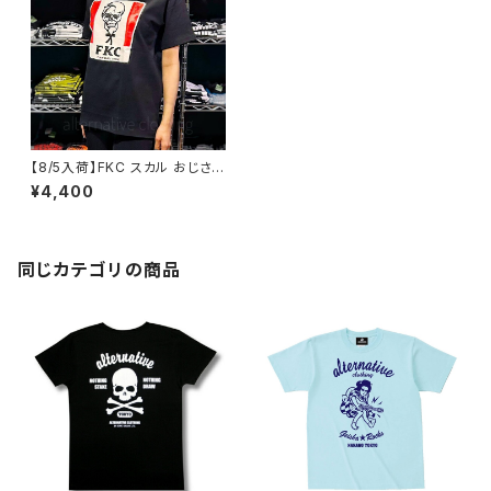
【8/5入荷】FKC スカル おじさん
Tシャツ おもしろ パロディ プレ
¥4,400
ゼント ギフト 丈夫 大きいサイズ
メンズ レディース 男女兼用 人
気 ギャグ クリスマス ロックTシ
ャツ バンドTシャツ 黒 ブラック
alt-s at-72bk
同じカテゴリの商品