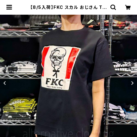
【8/5入荷】FKC スカル おじさん Tシ
ャツ おもしろ パロディ プレゼント ギ
フト 丈夫 大きいサイズ メンズ レディ
ース 男女兼用 人気 ギャグ クリスマス
ロックTシャツ バンドTシャツ 黒 ブラ
ック alt-s at-72bk | alternativ
e_tokyo