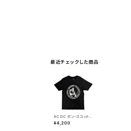
最近チェックした商品
AC DC ボン・スコット
Bon Scott the worl
¥4,200
d's greatest roc
k'n'roll singer Tシャ