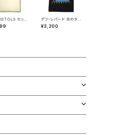
PISTOLS セック
デフ・レパード 炎のター
トルズ GOD SAV
ゲット PYROMANIA
999
¥3,200
E QUEEN 白 ホ
黒 メンズ レディース ロ
 ロックＴシャツ バ
ックＴシャツ バンドＴシ
ャツ bny SXP-
ャツ ブラック 半袖 Roc
kYeah dl-01