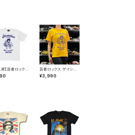
5入荷】芸者ロックス
芸者ロックス ゲイシャ
 GEISHA RO
GEISHA ROCKS 階Ｇ
990
¥3,990
 階Ｇ子&オルタナ
子&オルタナティヴ・コラ
・コラボ 半袖 Tシ
ボ 半袖 Tシャツ イエロ
 ホワイト alt-s
ー ゴールデンイエロー
wh altss
alt-s at-47ye altss