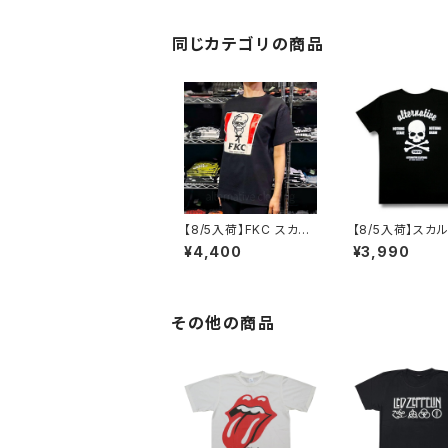
ツ メンズ レディース ロ
ックTシャツ バンドTシ
ャツ roff ACDC-40
同じカテゴリの商品
【8/5入荷】FKC スカル
【8/5入荷】スカ
おじさん Tシャツ おも
スボーン Tシャツ
¥4,400
¥3,990
しろ パロディ プレゼン
HING STAKE 
ト ギフト 丈夫 大きいサ
NG DRAW ブラック 黒
イズ メンズ レディース
Tシャツ OE1116
男女兼用 人気 ギャグ
1 altss
クリスマス ロックTシャ
その他の商品
ツ バンドTシャツ 黒 ブ
ラック alt-s at-72bk