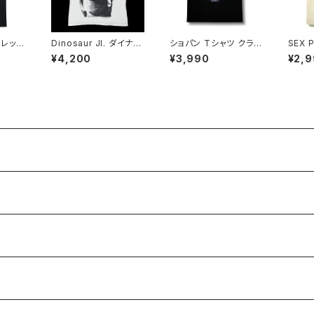
 レッ
Dinosaur Jl. ダイナソ
ショパン Tシャツ クラシ
SEX 
4シン
ーJr. 復刻ツアーTシャ
ック Frederic Chopin
スピス
¥4,200
¥3,990
¥2,
ックＴシ
ツ メンズ バンドTシャツ
黒 ブラック 音楽家 OE1
E TH
ツ Ro
ロックTシャツ ナチュラ
116 ロックTシャツ バン
ワイト
2
ルホワイト GRI dj-02
ドTシャツ AT-62 alts
ンドＴシ
s
04