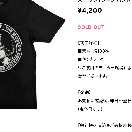
ス ロックTシャツ バンドTシ
¥4,200
SOLD OUT
【商品詳細】
■素材：綿100％
■色：ブラック
※ご使用のモニター環境によ
合がございます。
【発送】
お支払い確認後、即日〜翌日
(定休日なし)
【銀行振込決済をご選択のお