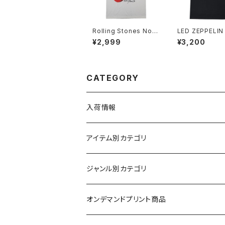
Rolling Stones Nort
LED ZEPPELIN
h American TOUR '8
ド・ツェッペリン 
¥2,999
¥3,200
9 ローリングストーンズ
ボル Ｔシャツ ロ
ロックTシャツ バンドT
ャツ バンドＴシャ
シャツ メンズ レディー
ckYeah zep-0
ス ユニセックス bny ナ
チュラルホワイト RS-4
CATEGORY
6WH
入荷情報
アイテム別カテゴリ
半袖
ジャンル別カテゴリ
ブラック/グレー系
長袖
オリジナルデザイン
オンデマンドプリント商品