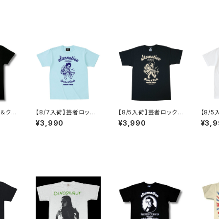
ル＆クロ
【8/7入荷】芸者ロック
【8/5入荷】芸者ロックス
【8/
 NOT
ス ゲイシャ GEISHA R
GEISHA ROCKS 階Ｇ
ゲイシャ
¥3,990
¥3,990
¥3,
NOTHI
OCKS 階Ｇ子&オルタ
子&オルタナティヴ・コラ
CKS
ナティヴ・コラボ 半袖 T
ボ 半袖 Tシャツ 黒 ブ
ティヴ
 AT-5
シャツ アクアブルー alt
ラック メンズ レディース
ャツ 白
-s AT-47AB altss
ロックTシャツ バンドT
at-47
シャツ AT-47BK altss