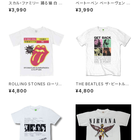
スカル・ファミリー 踊る猫 白 ホ
ベートーベン ベートーヴェン Ｔ
ワイト×ネイビー ドクロ スカル
シャツ 半袖 白ホワイト クラシッ
¥3,990
¥3,990
Tシャツ ロックT バンドT 半袖
ク 交響曲第9番 作曲家 音楽家
ネコ パロディ おもしろ かわい
偉人 AT-42WH altss
い ロック カッコかわいい プレゼ
ント メンズ レディース 綿100％
コットン SHT-04WH altss
ROLLING STONES ローリン
THE BEATLES ザ・ビートルズ
グ・ストーンズ ストックホルム 1
Tシャツ ホワイト GET BACK 3
¥4,800
¥4,800
995 ホワイト 白 メンズ レディ
SAVILE ROW ロックTシャツ
ース ロックTシャツ バンドTシャ
バンドTシャツ ROCKOFF FAB
ツ rs-06
-32WH