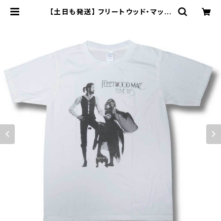
【土日も発送】 フリートウッド・マック
噂 Fleetwood Mac Rumours ロ
ックＴシャツ バンドＴシャツ bny 白
ホワイト FWM-02 | alternative_
tokyo