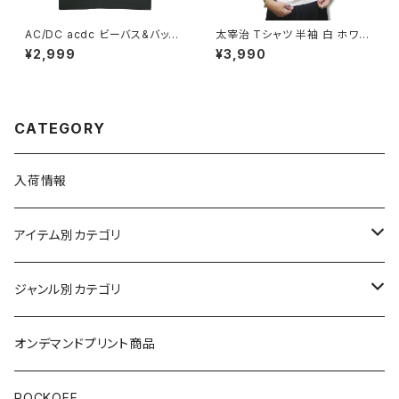
AC/DC acdc ビーバス&バット
太宰治 Tシャツ 半袖 白 ホワイ
ヘッド ロックTシャツ Tシャツ
ト 桜桃忌 斜陽 人間失格 走れメ
¥2,999
¥3,990
メンズ レディース 半袖 ユニセッ
ロス 文豪 女生徒 富嶽百景 文
クス バンドＴシャツ bny チャ
学 作家 小説家 AT-10WH alts
コール グレー acdc-38cg
s
CATEGORY
入荷情報
アイテム別カテゴリ
半袖
ジャンル別カテゴリ
ブラック/グレー系
長袖
オリジナルデザイン
オンデマンドプリント商品
ホワイト
スカルファミリー
キッズ
映画Ｔシャツ
ROCKOFF