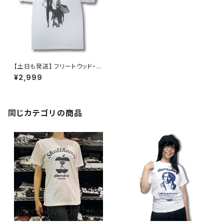
【土日も発送】 フリートウッド・マ
ック 噂 Fleetwood Mac Rum
¥2,999
ours ロックＴシャツ バンドＴシ
ャツ bny 白 ホワイト FWM-02
同じカテゴリの商品