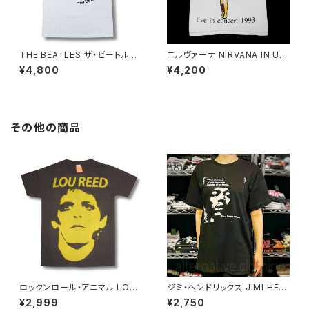
THE BEATLES ザ・ビートルズ
ニルヴァーナ NIRVANA IN UT
ホワイトアルバム Tシャツ 白 ロ
ERO インユーテロ '93 ツアー
¥4,800
¥4,200
ックTシャツ バンドTシャツ RO
復刻 ロックTシャツ Tシャツ バ
CKOFF FAB-21WH
ンドTシャツ メンズ レディース
ユニセックス GRI nirvana-03
その他の商品
ロックンロール・アニマル LOU
ジミ・ヘンドリックス JIMI HEN
REED ライヴ ルー・リード LIVE
DRIX Voodoo Chile ヴードゥ
¥2,999
¥2,750
Transformer デヴィッド・ボウ
ー・チャイル Band of gypsys