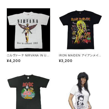
イ メンズ レディース ロックT バ
Blues 黒 メンズ レディース ロ
ンドT bny ロックTシャツ バン
ックTシャツ バンドＴシャツ wof
ドTシャツ チャコール グレー L
JIMI-13
OU-01
ニルヴァーナ NIRVANA IN UT
IRON MAIDEN アイアンメイデ
ERO インユーテロ '93 ツアー
ン キラーズ 黒 Killers メンズ
¥4,200
¥3,200
復刻 ロックTシャツ Tシャツ バ
レディース ロックＴシャツ バン
ンドTシャツ メンズ レディース
ドＴシャツ ブラック 半袖 RockY
ユニセックス GRI nirvana-03
eah