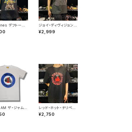
ones デフトーン
ジョイ・ディヴィジョン J
 メンズ レディース
OY DIVISION アンノウ
00
¥2,999
Ｔシャツ バンドＴ
ン・プレジャーズ Unkn
 ブラック 半袖 R
own Pleasures ロッ
eah deftones-
クＴシャツ バンドＴシャ
ツ チャコールグレー bn
y JD-06
JAM ザ・ジャム
レッド・ホット・チリペッ
ト ALL MOD
パーズ レッチリ Califo
50
¥2,750
S Ｔシャツ 白 ホワ
rnication カリフォルニ
ポール・ウェラー ロ
ケーション アヒル RHC
シャツ バンドT シ
Red Hot Chili Pepp
wof バンドTシャ
ers メンズ レディース