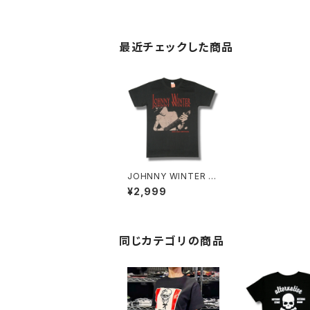
最近チェックした商品
JOHNNY WINTER ジ
ョニー・ウィンター DEL
¥2,999
UXE EDITION デラッ
クス・エディション ロッ
クTシャツ バンドTシャ
ツ bny チャコール グレ
ー JW-04
同じカテゴリの商品