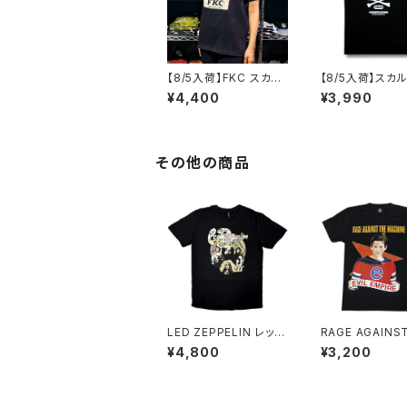
【8/5入荷】FKC スカル
【8/5入荷】スカ
おじさん Tシャツ おも
スボーン Tシャツ
¥4,400
¥3,990
しろ パロディ プレゼン
HING STAKE 
ト ギフト 丈夫 大きいサ
NG DRAW ブラック 黒
イズ メンズ レディース
Tシャツ OE1116
男女兼用 人気 ギャグ
1 altss
クリスマス ロックTシャ
その他の商品
ツ バンドTシャツ 黒 ブ
ラック alt-s at-72bk
LED ZEPPELIN レッ
RAGE AGAINS
ド・ツェッペリン LED Z
MACHINE EVIL
¥4,800
¥3,200
EPPELIN Tシャツ メン
RE レイジ・アゲ
ズ レディース ロックT
ト・ザ・マシーン
シャツ バンドTシャツ R
ブラック 半袖 Ro
OCKOFF ZEP-29
ah