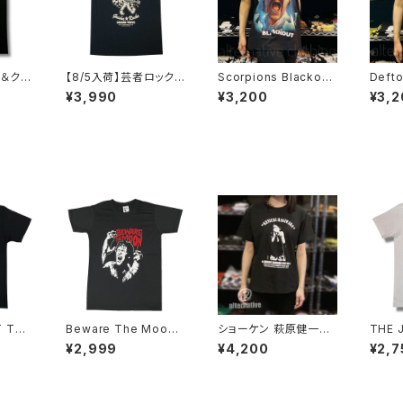
ル＆クロ
【8/5入荷】芸者ロックス
Scorpions Blackout
Deft
 NOT
GEISHA ROCKS 階Ｇ
スコーピオンズ ブラック
ズ 猫
¥3,990
¥3,200
¥3,2
NOTHI
子&オルタナティヴ・コラ
アウト メンズ レディー
ロック
ボ 半袖 Tシャツ 黒 ブ
ス ロックＴシャツ バンド
シャツ
 AT-5
ラック メンズ レディース
Ｔシャツ ブラック 半袖
ockY
ロックTシャツ バンドT
RockYeah
01
シャツ AT-47BK altss
T THE
Beware The Moon
ショーケン 萩原健一Ｔ
THE 
 EMPI
映画 ムービー メンズ
シャツ アンドレマルロ
ターゲッ
¥2,999
¥4,200
¥2,7
インス
半袖 lctr チャコール W
ーライブ 1985 ザ・テン
CON
Ｔシャツ
OLF-01
プターズ 傷だらけの天
イト 
ckYe
使 太陽にほえろ！前略
ックT
おふくろ様 メンズ レデ
ャツ 