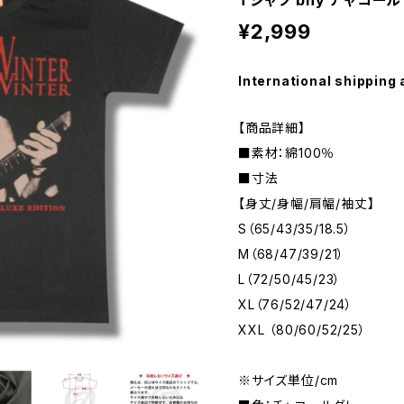
Tシャツ bny チャコール
¥2,999
International shipping 
【商品詳細】
■素材：綿100％
■寸法
【身丈/身幅/肩幅/袖丈】
S（65/43/35/18.5）
M（68/47/39/21）
L（72/50/45/23）
XL（76/52/47/24）
XXL （80/60/52/25）
※サイズ単位/cm