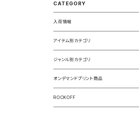
CATEGORY
入荷情報
アイテム別カテゴリ
半袖
ジャンル別カテゴリ
ブラック/グレー系
長袖
オリジナルデザイン
オンデマンドプリント商品
ホワイト
スカルファミリー
キッズ
映画Ｔシャツ
ROCKOFF
その他カラー
スカル&クロスボーン
7分袖
バンド/ミュージシャンTシャツ/その他
スカルおじさん
ACCEPT
パーカー