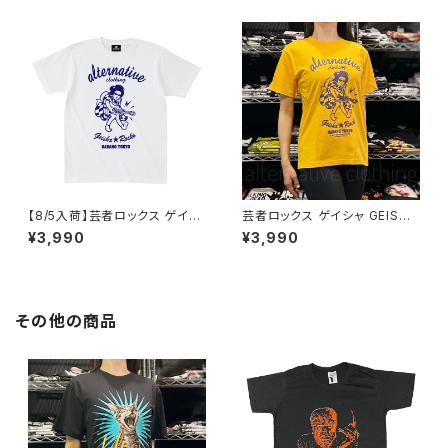
ツ アクアブルー alt-s AT-47A
ック メンズ レディース ロックT
B altss
シャツ バンドTシャツ AT-47B
K altss
【8/5入荷】芸者ロックス ゲイシ
芸者ロックス ゲイシャ GEISHA
ャ GEISHA ROCKS 階Ｇ子&オ
ROCKS 階Ｇ子&オルタナティ
¥3,990
¥3,990
ルタナティヴ・コラボ 半袖 Tシャ
ヴ・コラボ 半袖 Tシャツ イエロ
ツ 白 ホワイト alt-s at-47wh
ー ゴールデンイエロー alt-s at
altss
-47ye altss
その他の商品