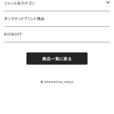
半袖
ジャンル別カテゴリ
ブラック/グレー系
長袖
オリジナルデザイン
オンデマンドプリント商品
ホワイト
スカルファミリー
キッズ
映画Ｔシャツ
ROCKOFF
その他カラー
スカル&クロスボーン
7分袖
バンド/ミュージシャンTシャツ/その他
商品一覧に戻る
スカルおじさん
ACCEPT
パーカー
芸者ロックス
AC/DC
ボトムス
© alternative_tokyo
DesireDesign
AEROSMITHS
バッグ
文豪
The Allman Brothers Band
バックプリント有