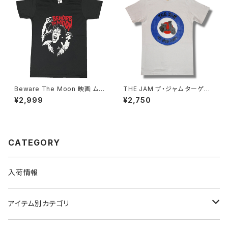
Beware The Moon 映画 ム
THE JAM ザ・ジャム ターゲッ
ービー メンズ 半袖 lctr チャコ
ト ALL MOD CONS Ｔシャツ
¥2,999
¥2,750
ール WOLF-01
白 ホワイト ポール・ウェラー ロ
ックTシャツ バンドT シャツ wo
f バンドTシャツ JAM-03
CATEGORY
入荷情報
アイテム別カテゴリ