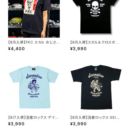
【8/5入荷】FKC スカル おじさん
【8/5入荷】スカル＆クロスボー
Tシャツ おもしろ パロディ プレ
ン Tシャツ NOTHING STAKE
¥4,400
¥3,990
ゼント ギフト 丈夫 大きいサイズ
NOTHING DRAW ブラック 黒
メンズ レディース 男女兼用 人
Tシャツ OE1116 AT-51 altss
気 ギャグ クリスマス ロックTシ
ャツ バンドTシャツ 黒 ブラック
alt-s at-72bk
【8/7入荷】芸者ロックス ゲイシ
【8/5入荷】芸者ロックス GEISH
ャ GEISHA ROCKS 階Ｇ子&オ
A ROCKS 階Ｇ子&オルタナティ
¥3,990
¥3,990
ルタナティヴ・コラボ 半袖 Tシャ
ヴ・コラボ 半袖 Tシャツ 黒 ブラ