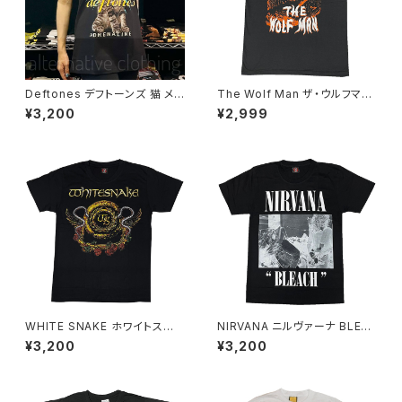
Deftones デフトーンズ 猫 メン
The Wolf Man ザ・ウルフマ
ズ レディース ロックＴシャツ バ
ン 映画 ムービー メンズ 半袖
¥3,200
¥2,999
ンドＴシャツ ブラック 半袖 Roc
lctr チャコール WOLF-02
kYeah deftones-01
WHITE SNAKE ホワイトスネ
NIRVANA ニルヴァーナ BLEA
イク 白蛇の紋章 Ｔシャツ ロック
CH ブリーチＴシャツ ロックＴシ
¥3,200
¥3,200
Ｔシャツ バンドＴシャツ RockY
ャツ バンドＴシャツ ブラック 半
eah
袖 RockYeah nirvana-01