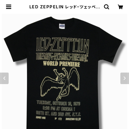
LED ZEPPELIN レッド・ツェッペリ
ン 1976 永遠の詩 狂熱のライヴ ワー
ルドプレミア Ｔシャツ メンズ レディー
ス ロックTシャツ バンドTシャツ RO
CKOFF ZEP-15 | alternative_t
okyo