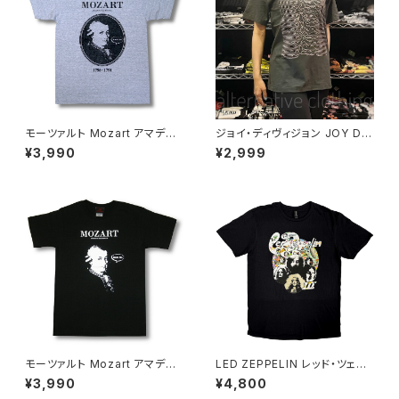
モーツァルト Mozart アマデウ
ジョイ・ディヴィジョン JOY DIV
ス Falco Tシャツ グレー Rock
ISION アンノウン・プレジャーズ
¥3,990
¥2,999
Me Amadeus 音楽家 OE1116
Unknown Pleasures ロック
AT-53GY altss
Ｔシャツ バンドＴシャツ チャコー
ルグレー bny JD-06
モーツァルト Mozart アマデウ
LED ZEPPELIN レッド・ツェッ
ス Falco Tシャツ Rock Me A
ペリン LED ZEPPELIN Tシャ
¥3,990
¥4,800
madeus フィガロの結婚 音楽
ツ メンズ レディース ロックTシ