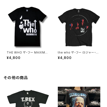
家 OE1121 AT-53 altss
ャツ バンドTシャツ ROCKOFF
ZEP-29
THE WHO ザ・フー MAXIMU
the who ザ・フー ロジャー・ダ
M R&B Ｔシャツ バンドTシャツ
ルトリー ピート・タウンゼント キ
¥4,800
¥4,800
ロックTシャツ 黒 ブラック ROC
ース・ムーン ケニー・ジョーンズ
KOFF WHO-17
ブラック ロックＴシャツ バンドT
シャツ メンズ レディース ROCK
OFF who-07
その他の商品