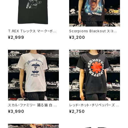
T.REX Tレックス マーク・ボラ
Scorpions Blackout スコー
ン チャコール グレー メンズ レ
ピオンズ ブラックアウト メンズ
¥2,999
¥3,200
ディース ロックTシャツ バンドT
レディース ロックＴシャツ バン
シャツ bny TREX-09
ドＴシャツ ブラック 半袖 RockY
eah
スカル・ファミリー 踊る猫 白 ホ
レッド・ホット・チリペッパーズ レ
ワイト×ネイビー ドクロ スカル
ッチリ RHC Red Hot Chili Pe
¥3,990
¥2,750
Tシャツ ロックT バンドT 半袖
ppers Ｔシャツ brw rhcp-17
ネコ パロディ おもしろ かわい
bk
い ロック カッコかわいい プレゼ
ント メンズ レディース 綿100％