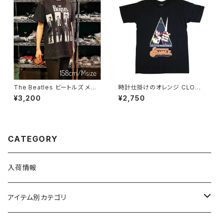
コットン SHT-04WH altss
The Beatles ビートルズ メン
時計仕掛けのオレンジ CLOCK
バー メンズ レディース ロックＴ
WORK ORANGE 映画Ｔシャツ
¥3,200
¥2,750
シャツ バンドＴシャツ ブラック
メンズ レディース brw ロックT
半袖 RockYeah fab-01
シャツ 黒 ブラック 映画 tシャツ
時計じかけのオレンジ tシャツ
売れ筋 グッズ CW-07
CATEGORY
入荷情報
アイテム別カテゴリ