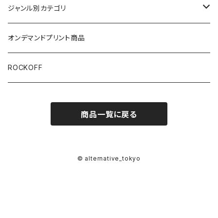
半袖
ジャンル別カテゴリ
ブラック/グレー系
長袖
オリジナルデザイン
オンデマンドプリント商品
ホワイト
スカルファミリー
キッズ
映画Ｔシャツ
ROCKOFF
その他カラー
芸者ロックス
7分袖
バンド/ミュージシャンTシャツ/その他
商品一覧に戻る
おもしろ
ACCEPT
パーカー
DesireDesign
AC/DC
ボトムス
© alternative_tokyo
ロックアニマル
AEROSMITHS
バッグ
ギター
The Allman Brothers Band
バックプリント有