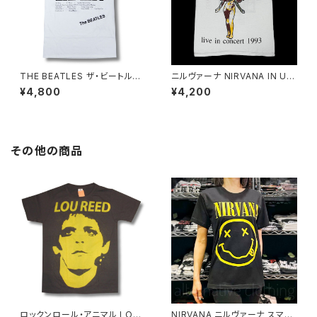
THE BEATLES ザ・ビートルズ
ニルヴァーナ NIRVANA IN UT
ホワイトアルバム Tシャツ 白 ロ
ERO インユーテロ '93 ツアー
¥4,800
¥4,200
ックTシャツ バンドTシャツ RO
復刻 ロックTシャツ Tシャツ バ
CKOFF FAB-21WH
ンドTシャツ メンズ レディース
ユニセックス GRI nirvana-03
その他の商品
ロックンロール・アニマル LOU
NIRVANA ニルヴァーナ スマイ