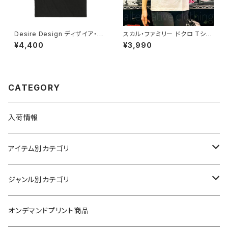
Desire Design ディザイア・デ
スカル・ファミリー ドクロ Tシャ
ザイン 半袖 横ロゴＴシャツ 黒
ツ ホワイト パロディ メンズ レデ
¥4,400
¥3,990
メンズ ブラック レディース バッ
ィース OE1121 ロックTシャツ
クプリント 1116 ロックTシャツ
バンドTシャツ SHT-02WH alt
バンドTシャツ 大きいサイズ DT
ss
S-05BK
CATEGORY
入荷情報
アイテム別カテゴリ
半袖
ジャンル別カテゴリ
ブラック/グレー系
長袖
オリジナルデザイン
オンデマンドプリント商品