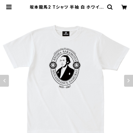
坂本龍馬2 Tシャツ 半袖 白 ホワイト
亀山社中 風雲児 才谷 梅太郎 倒幕 偉
人 AT-26WH altss | alternativ
e_tokyo