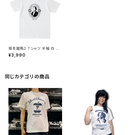
坂本龍馬2 Tシャツ 半袖 白 ホ
ワイト 亀山社中 風雲児 才谷 梅
¥3,990
太郎 倒幕 偉人 AT-26WH alt
ss
同じカテゴリの商品