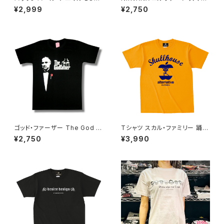
REED ライヴ ルー・リード LIVE
ル 黒 ブラック ロックＴシャツ バ
¥2,999
¥2,750
Transformer デヴィッド・ボウ
ンドＴシャツ brw nirvana-13
イ メンズ レディース ロックT バ
ンドT bny ロックTシャツ バン
ドTシャツ チャコール グレー L
OU-01
ゴッド・ファーザー The God F
Tシャツ スカル・ファミリー 踊る
ather マーロン・ブランド アル・
猫 イエロー ゴールドイエロー
¥2,750
¥3,990
パチーノ 映画Tシャツ コッポラ
ドクロ スカル ネコ パロディ お
黒 brw ロックTシャツ バンドT
もし ろ かわいい ロック カッコ
シャツ GF-02
かわ いい プレゼント alt-s sht
-04ye