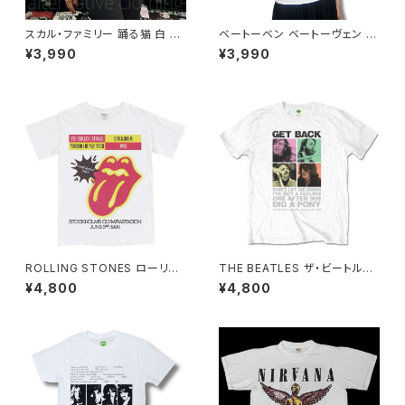
スカル・ファミリー 踊る猫 白 ホ
ベートーベン ベートーヴェン Ｔ
ワイト×ネイビー ドクロ スカル
シャツ 半袖 白ホワイト クラシッ
¥3,990
¥3,990
Tシャツ ロックT バンドT 半袖
ク 交響曲第9番 作曲家 音楽家
ネコ パロディ おもしろ かわい
偉人 AT-42WH altss
い ロック カッコかわいい プレゼ
ント メンズ レディース 綿100％
コットン SHT-04WH altss
ROLLING STONES ローリン
THE BEATLES ザ・ビートルズ
グ・ストーンズ ストックホルム 1
Tシャツ ホワイト GET BACK 3
¥4,800
¥4,800
995 ホワイト 白 メンズ レディ
SAVILE ROW ロックTシャツ
ース ロックTシャツ バンドTシャ
バンドTシャツ ROCKOFF FAB
ツ rs-06
-32WH