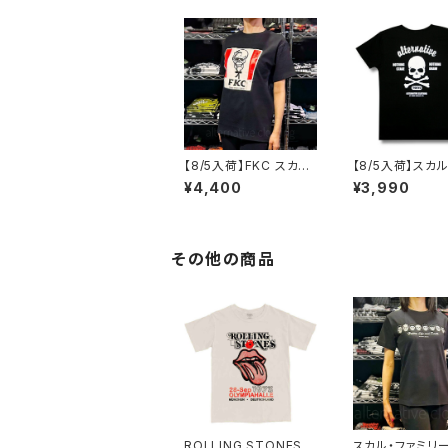
【8/5入荷】FKC スカル
【8/5入荷】スカ
おじさん Tシャツ おも
スボーン Tシャツ
¥4,400
¥3,990
しろ パロディ プレゼン
HING STAKE 
ト ギフト 丈夫 大きいサ
NG DRAW ブラック 黒
イズ メンズ レディース
Tシャツ OE1116
男女兼用 人気 ギャグ
1 altss
クリスマス ロックTシャ
その他の商品
ツ バンドTシャツ 黒 ブ
ラック alt-s at-72bk
ROLLING STONES
スカル・ファミリー