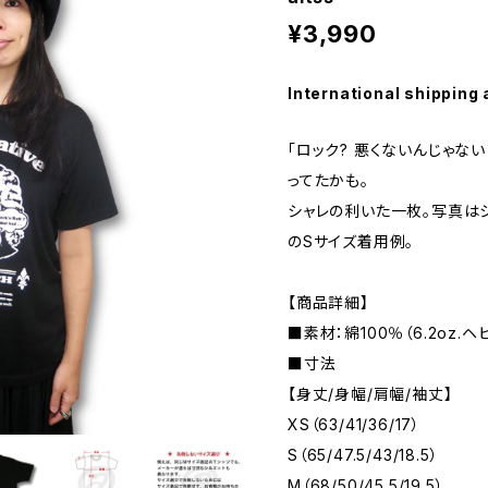
¥3,990
International shipping 
「ロック? 悪くないんじゃな
ってたかも。
シャレの利いた一枚。写真はシ
のSサイズ着用例。
【商品詳細】
■素材：綿100％（6.2oz.
■寸法
【身丈/身幅/肩幅/袖丈】
XS（63/41/36/17）
S（65/47.5/43/18.5）
M（68/50/45.5/19.5）