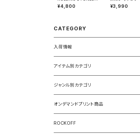
ローリング・ストーンズ
ロ Tシャツ ロッ
¥4,800
¥3,990
Olympiahalle ミュン
ンドT 半袖 黒 
ヘン サンドカラー ロッ
おもしろ かわい
クTシャツ バンドTシャ
いサイズ OE1116
ツ ROCKOFF rs-04
-02BK altss
CATEGORY
入荷情報
アイテム別カテゴリ
半袖
ジャンル別カテゴリ
ブラック/グレー系
長袖
オリジナルデザイン
オンデマンドプリント商品
ホワイト
スカルファミリー
キッズ
映画Ｔシャツ
ROCKOFF
その他カラー
スカル&クロスボーン