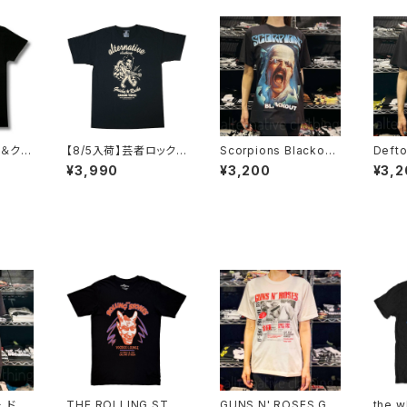
ル＆クロ
【8/5入荷】芸者ロックス
Scorpions Blackout
Deft
 NOT
GEISHA ROCKS 階Ｇ
スコーピオンズ ブラック
ズ 猫
¥3,990
¥3,200
¥3,2
NOTHI
子&オルタナティヴ・コラ
アウト メンズ レディー
ロック
ボ 半袖 Tシャツ 黒 ブ
ス ロックＴシャツ バンド
シャツ
 AT-5
ラック メンズ レディース
Ｔシャツ ブラック 半袖
ockY
ロックTシャツ バンドT
RockYeah
01
シャツ AT-47BK altss
 ドク
THE ROLLING STO
GUNS N' ROSES G
the 