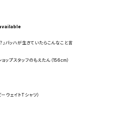
available
い？」バッハが生きていたらこんなこと言
ョップスタッフのもえたん（156cm）
ヘビーウェイトTシャツ）