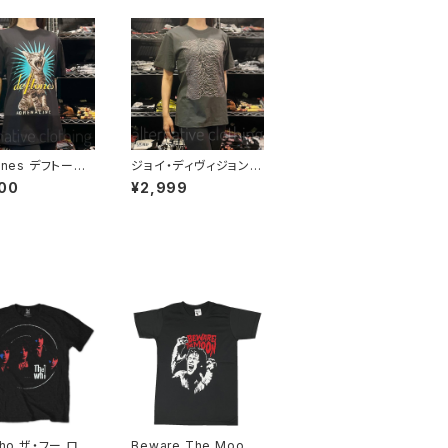
ones デフトーン
ジョイ・ディヴィジョン J
 メンズ レディース
OY DIVISION アンノウ
00
¥2,999
Ｔシャツ バンドＴ
ン・プレジャーズ Unkn
 ブラック 半袖 R
own Pleasures ロッ
eah deftones-
クＴシャツ バンドＴシャ
ツ チャコールグレー bn
y JD-06
who ザ・フー ロジ
Beware The Moon