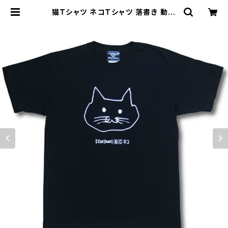
猫Ｔシャツ ネコＴシャツ 落書き 動物
メンズ レディース 黒 ロックTシャツ
バンドTシャツ AT-60 altss | alte
rnative_tokyo