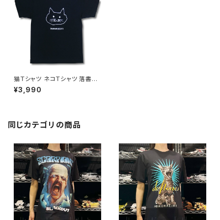
猫Ｔシャツ ネコＴシャツ 落書き
動物 メンズ レディース 黒 ロッ
¥3,990
クTシャツ バンドTシャツ AT-6
0 altss
同じカテゴリの商品