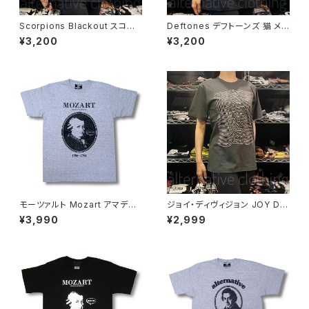
Scorpions Blackout スコー
Deftones デフトーンズ 猫 メン
ピオンズ ブラックアウト メンズ
ズ レディース ロックＴシャツ バ
¥3,200
¥3,200
レディース ロックＴシャツ バン
ンドＴシャツ ブラック 半袖 Roc
ドＴシャツ ブラック 半袖 RockY
kYeah deftones-01
eah
モーツァルト Mozart アマデウ
ジョイ・ディヴィジョン JOY DIV
ス Falco Tシャツ グレー Rock
ISION アンノウン・プレジャーズ
¥3,990
¥2,999
Me Amadeus 音楽家 OE1116
Unknown Pleasures ロック
AT-53GY altss
Ｔシャツ バンドＴシャツ チャコー
ルグレー bny JD-06