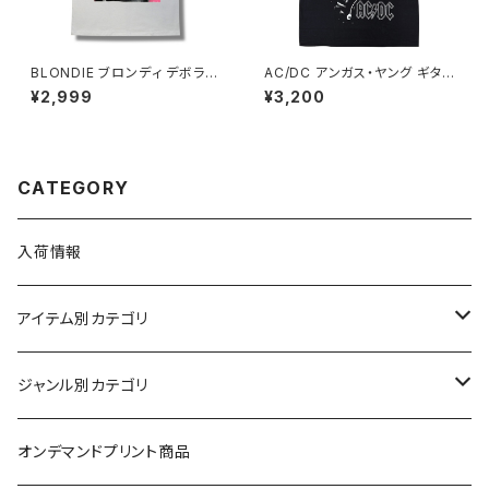
BLONDIE ブロンディ デボラハ
AC/DC アンガス・ヤング ギター
リー メンズ 白 ホワイト レディ
メンズ レディース ロックＴシャ
¥2,999
¥3,200
ース ロックTシャツ バンドTシャ
ツ バンドＴシャツ ブラック 半袖
ツ bny BLONDIE-01
RockYeah acdc-02
CATEGORY
入荷情報
アイテム別カテゴリ
半袖
ジャンル別カテゴリ
ブラック/グレー系
長袖
オリジナルデザイン
オンデマンドプリント商品