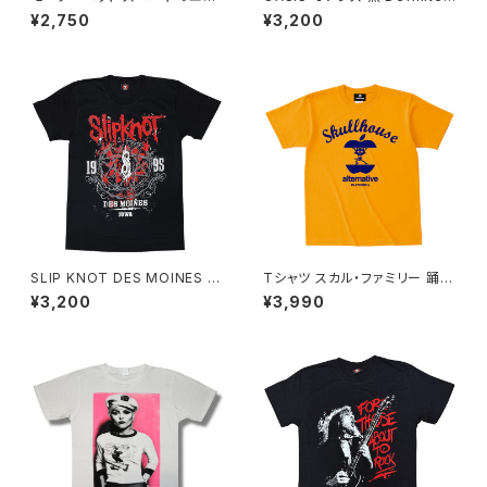
ス MOTORHEAD ACE OF SP
Maybe メンズ レディース ロッ
¥2,750
¥3,200
ADES メタル ロックT バンドT
クＴシャツ バンドＴシャツ Rock
半袖 メンズ レディース 黒 ブラ
Yeah oasis-07
ック wof ロックTシャツ バンド
Tシャツ MOTOR-09
SLIP KNOT DES MOINES IO
Tシャツ スカル・ファミリー 踊る
WA 1985Ｔシャツ ロックＴシャ
猫 イエロー ゴールドイエロー
¥3,200
¥3,990
ツ バンドＴシャツ RockYeah s
ドクロ スカル ネコ パロディ お
k-10
もし ろ かわいい ロック カッコ
かわ いい プレゼント alt-s sht
-04ye