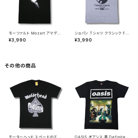
モーツァルト Mozart アマデウ
ショパン Tシャツ クラシック Fr
ス Falco Tシャツ Rock Me A
ederic Chopin グレー 音楽家
¥3,990
¥3,990
madeus フィガロの結婚 音楽
偉人 OE1116 ロックTシャツ バ
家 OE1121 AT-53 altss
ンドTシャツ AT-62GY altss
その他の商品
モーターヘッド スペードのエー
OASIS オアシス 黒 Definitely