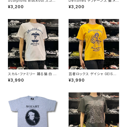
Scorpions Blackout スコー
Deftones デフトーンズ 猫 メン
ピオンズ ブラックアウト メンズ
ズ レディース ロックＴシャツ バ
¥3,200
¥3,200
レディース ロックＴシャツ バン
ンドＴシャツ ブラック 半袖 Roc
ドＴシャツ ブラック 半袖 RockY
kYeah deftones-01
eah
スカル・ファミリー 踊る猫 白 ホ
芸者ロックス ゲイシャ GEISHA
ワイト×ネイビー ドクロ スカル
ROCKS 階Ｇ子&オルタナティ
¥3,990
¥3,990
Tシャツ ロックT バンドT 半袖
ヴ・コラボ 半袖 Tシャツ イエロ
ネコ パロディ おもしろ かわい
ー ゴールデンイエロー alt-s at
い ロック カッコかわいい プレゼ
-47ye altss
ント メンズ レディース 綿100％
コットン SHT-04WH altss