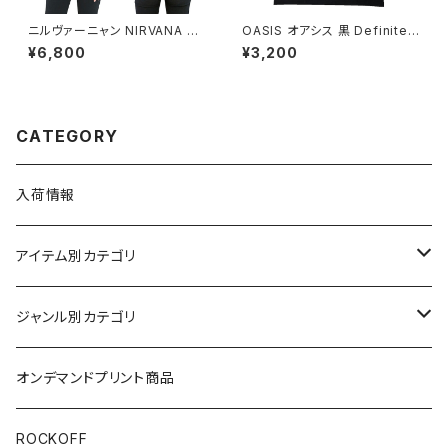
ニルヴァーニャン NIRVANA ね
OASIS オアシス 黒 Definitely
こ パーカー おもしろ 動物 パロ
Maybe メンズ レディース ロッ
¥6,800
¥3,200
ディ 猫 グッズ ニルバーナ ニル
クＴシャツ バンドＴシャツ Rock
ヴァーナ 5331-01 AP-56
Yeah oasis-07
CATEGORY
入荷情報
アイテム別カテゴリ
半袖
ジャンル別カテゴリ
ブラック/グレー系
長袖
オリジナルデザイン
オンデマンドプリント商品
ホワイト
スカルファミリー
キッズ
映画Ｔシャツ
ROCKOFF