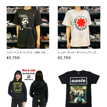
ドＴシャツ ブラック 半袖 RockY
クプリント 1116 ロックTシャツ
eah
バンドTシャツ 大きいサイズ DT
S-05BK
ジミ・ヘンドリックス JIMI HEN
レッド・ホット・チリペッパーズ レ
DRIX Voodoo Chile ヴードゥ
ッチリ RHCP Red Hot Chili P
¥2,750
¥2,750
ー・チャイル Band of gypsys
eppers Ｔシャツ brw rhcp-1
Blues 黒 メンズ レディース ロ
7wh
ックTシャツ バンドＴシャツ wof
JIMI-13