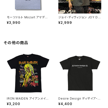
モーツァルト Mozart アマデウ
ジョイ・ディヴィジョン JOY DIV
ス Falco Tシャツ グレー Rock
ISION アンノウン・プレジャーズ
¥3,990
¥2,999
Me Amadeus 音楽家 OE1116
Unknown Pleasures ロック
AT-53GY altss
Ｔシャツ バンドＴシャツ チャコー
ルグレー bny JD-06
その他の商品
IRON MAIDEN アイアンメイデ
Desire Design ディザイア・デ
ン キラーズ 黒 Killers メンズ
ザイン 半袖 横ロゴＴシャツ 黒
¥3,200
¥4,400
レディース ロックＴシャツ バン
メンズ ブラック レディース バッ