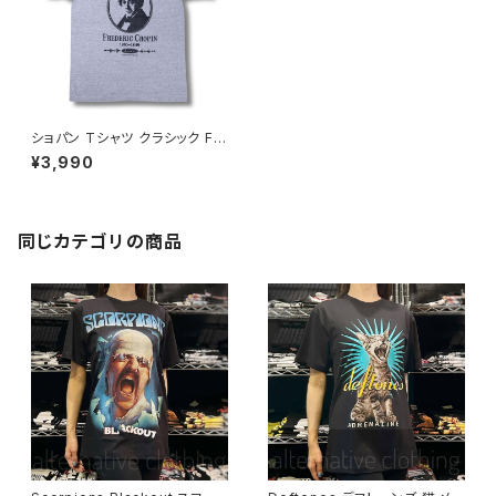
ショパン Tシャツ クラシック Fr
ederic Chopin グレー 音楽家
¥3,990
偉人 OE1116 ロックTシャツ バ
ンドTシャツ AT-62GY altss
同じカテゴリの商品