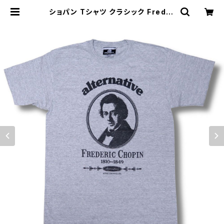
ショパン Tシャツ クラシック Freder
ic Chopin グレー 音楽家 偉人 OE1
116 ロックTシャツ バンドTシャツ A
T-62GY altss | alternative_to
kyo