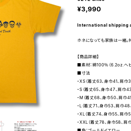
¥3,990
International shipping 
ホネになっても家族は一緒。仲
【商品詳細】
■素材：綿100％（6.2oz.
■寸法
・XS（着丈63、身巾41、肩巾3
・S（着丈65、身巾47、肩巾43
・M（着丈68、身巾50、肩巾45.
・L（着丈71、身巾53、肩巾48
・XL（着丈74、身巾55、肩巾50
・XXL（着丈78、身巾58、肩巾
■色：ゴールドイエロー