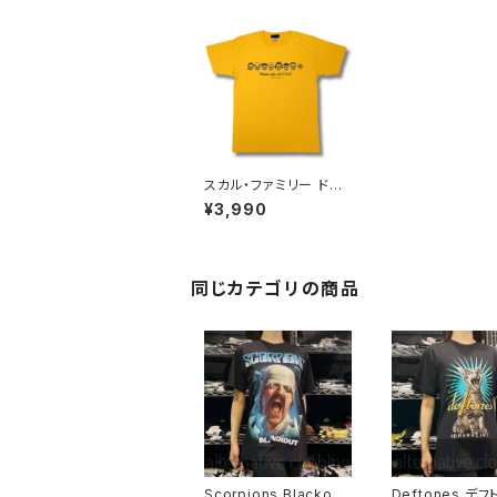
スカル・ファミリー ドク
ロ スカル系 Tシャツ 半
¥3,990
袖 イエロー オレンジ
パロディ おもしろ かわ
いい ロック SHT-02Y
E altss
同じカテゴリの商品
Scorpions Blackout
Deftones デ