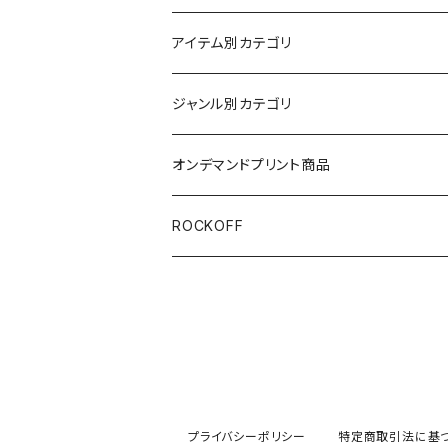
アイテム別カテゴリ
半袖
ジャンル別カテゴリ
ブラック/グレー系
長袖
オリジナルデザイン
オンデマンドプリント商品
ホワイト
スカルファミリー
キッズ
映画Ｔシャツ
ROCKOFF
その他カラー
芸者ロックス
7分袖
バンド/ミュージシャンTシャツ/その他
おもしろ
ACCEPT
パーカー
DesireDesign
AC/DC
ボトムス
プライバシーポリシー
特定商取引法に基