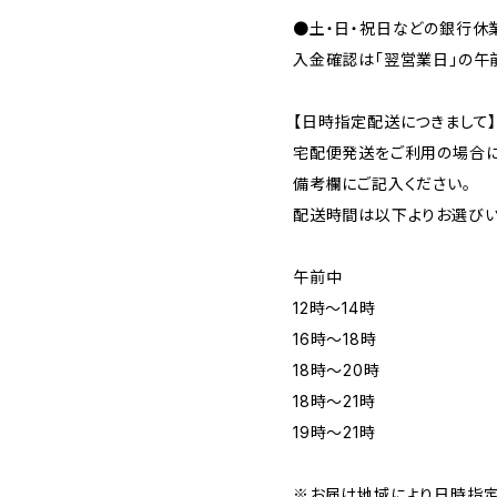
●土・日・祝日などの銀行休
入金確認は「翌営業日」の午
【日時指定配送につきまして
宅配便発送をご利用の場合に
備考欄にご記入ください。
配送時間は以下よりお選びい
午前中
12時〜14時
16時〜18時
18時〜20時
18時〜21時
19時〜21時
※お届け地域により日時指定