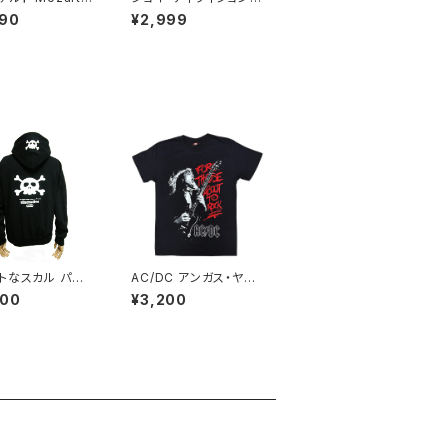
ス Falco Tシ
OY DIVISION アンノウ
990
¥2,999
レー Rock Me
ン・プレジャーズ Unkn
eus 音楽家 OE1
own Pleasures ロッ
T-53GY altss
クＴシャツ バンドＴシャ
ツ チャコールグレー bn
y JD-06
トなスカル パー
AC/DC アンガス・ヤン
ジップパーカー ブ
グ ギター メンズ レディ
800
¥3,200
 黒 ロック パンク
ース ロックＴシャツ バ
い スカル ドクロ
ンドＴシャツ ブラック 半
RSZ-143 APZ-
袖 RockYeah acdc-
02