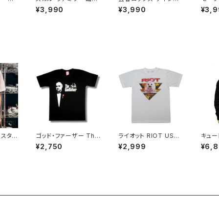
ディース
猫 白 ホワイト×ネイビ
GEISHA ROCKS 階Ｇ
アマデウ
¥3,990
¥3,990
¥3,
ンドＴ
ー ドクロ スカル Tシャ
子&オルタナティヴ・コラ
ャツ グ
半袖 R
ツ ロックT バンドT 半
ボ 半袖 Tシャツ イエロ
Amad
ones-
袖 ネコ パロディ おもし
ー ゴールデンイエロー
116 A
ろ かわいい ロック カッ
alt-s at-47ye altss
コかわいい プレゼント
メンズ レディース 綿10
0％ コットン SHT-04
WH altss
ェスタ
ゴッド・ファーザー The
ライオット RIOT USA
キュー
ボクシン
God Father マーロ
TOUR '81-82 ロック
カー 
¥2,750
¥2,999
¥6,
画 t
ン・ブランド アル・パチ
Tシャツ バンドTシャツ
ラック
 ギフト
ーノ 映画Tシャツ コッ
メンズ レディース ユニ
かわい
ィース
ポラ 黒 brw ロックTシ
セックス bny ナチュラ
ジップ 
t ロ
ャツ バンドTシャツ GF
ルホワイト RIOT-01
43
クTシャ
-02
RCY-