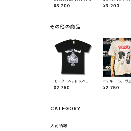
スコーピオンズ ブラック
ズ 猫 メンズ レ
¥3,200
¥3,200
アウト メンズ レディー
ロックＴシャツ バ
ス ロックＴシャツ バンド
シャツ ブラック 
Ｔシャツ ブラック 半袖
ockYeah deft
RockYeah
01
その他の商品
モーターヘッド スペー
ロッキー シルヴ
ドのエース MOTORH
ー・スタローン 
¥2,750
¥2,750
EAD ACE OF SPADE
グ 映画Tシャツ 映
S メタル ロックT バンド
シャツ プレゼント
T 半袖 メンズ レディー
ホワイト 白 レデ
ス 黒 ブラック wof ロッ
メンズ 半袖 バンド
クTシャツ バンドTシャ
ックt brw ロッ
CATEGORY
ツ MOTOR-09
ツ バンドTシャツ 
01
入荷情報