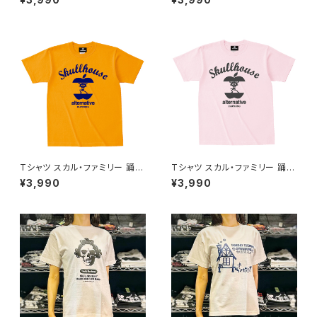
Tシャツ ロックT バンドT 半袖
ドT 半袖 ネコ パロディ おもし
ネコ パロディ おもしろ かわい
ろ かわいい ロック カッコかわい
い ロック カッコかわいい プレゼ
い プレゼント メンズ レディース
ント メンズ レディース 綿100％
綿100％ コットン SHT-04BK
コットン SHT-04WH altss
altss
Tシャツ スカル・ファミリー 踊る
Tシャツ スカル・ファミリー 踊る
猫 イエロー ゴールドイエロー
猫 ピンク ライトピンク ドクロ
¥3,990
¥3,990
ドクロ スカル ネコ パロディ お
スカル ネコ パロディ おもし ろ
もし ろ かわいい ロック カッコ
かわいい ロック カッコかわ いい
かわ いい プレゼント alt-s sht
プレゼント alt-s sht-04lp
-04ye