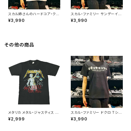
スカル姉さんのハードコア・クラ
スカル・ファミリー サンデーイー
ブ・バンド ドクロ Tシャツ メン
ヴニング・シンドローム 日曜日
¥3,990
¥3,990
ズ レディース スカル ホワイト
の憂鬱 Tシャツ ホワイト パロデ
白 パロディ ロックT バンドT A
ィ メンズ レディース OE1116 ロ
T-49WH altss
ックTシャツ バンドTシャツ SH
T-03WH altss
その他の商品
メタリカ メタル・ジャスティス ロ
スカル・ファミリー ドクロ Tシャ
ックＴシャツ バンドＴシャツ ME
ツ ロックT バンドT 半袖 黒 パ
¥2,999
¥3,990
TALLICA バンドＴシャツ メンズ
ロディ おもしろ かわいい 大きい
レディース 半袖 チャコール グレ
サイズ OE1116 SHT-02BK alt
ー ロックTシャツ bny META-1
ss