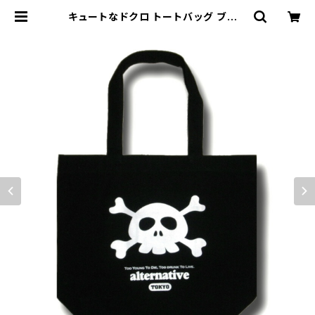
キュートなドクロ トートバッグ ブラッ
ク 黒 スカル 髑髏 お買物に！ バッグ
類 スカル系 ロックTシャツ バンドTシ
ャツ ATTB-43 | alternative_to
kyo