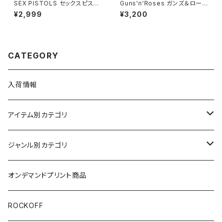
SEX PISTOLS セックスピスト
Guns'n'Roses ガンズ＆ロー
ルズ GOD SAVE THE QUEEN
ゼス 黒 Not In This Life Tim
¥2,999
¥3,200
白 ホワイト ロックＴシャツ バン
e Tour 2016 メンズ レディース
ドＴシャツ bny SXP-04
ロックＴシャツ バンドＴシャツ R
ockYeah guns-03
CATEGORY
入荷情報
アイテム別カテゴリ
半袖
ジャンル別カテゴリ
ブラック/グレー系
長袖
オリジナルデザイン
オンデマンドプリント商品
ホワイト
スカルファミリー
キッズ
映画Ｔシャツ
ROCKOFF