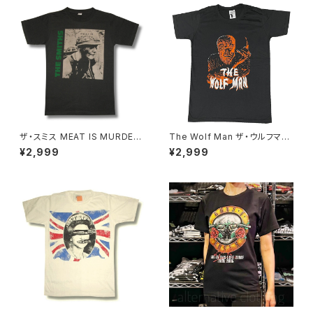
7
ザ・スミス MEAT IS MURDER
The Wolf Man ザ・ウルフマ
ミート・イズ・マーダー THE SM
ン 映画 ムービー メンズ 半袖
¥2,999
¥2,999
ITHS チャコール グレー メンズ
lctr チャコール WOLF-02
レディース bny ロックTシャツ
バンドTシャツ SMITHS-11