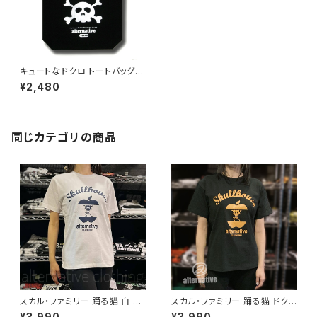
キュートなドクロ トートバッグ
ブラック 黒 スカル 髑髏 お買物
¥2,480
に！ バッグ類 スカル系 ロックT
シャツ バンドTシャツ ATTB-4
3
同じカテゴリの商品
スカル・ファミリー 踊る猫 白 ホ
スカル・ファミリー 踊る猫 ドク
ワイト×ネイビー ドクロ スカル
ロ スカル Tシャツ ロックT バン
¥3,990
¥3,990