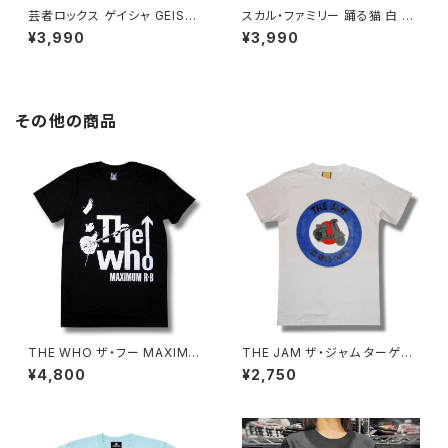
芸者ロックス ゲイシャ GEISHA
スカル・ファミリー 踊る猫 白 ホ
ROCKS 階Ｇ子&オルタナティ
ワイト×ネイビー ドクロ スカル
¥3,990
¥3,990
ヴ・コラボ 半袖 Tシャツ イエロ
Tシャツ ロックT バンドT 半袖
ー ゴールデンイエロー alt-s at
ネコ パロディ おもしろ かわい
-47ye altss
い ロック カッコかわいい プレゼ
ント メンズ レディース 綿100％
コットン SHT-04WH altss
その他の商品
THE WHO ザ・フー MAXIMU
THE JAM ザ・ジャム ターゲッ
M R&B Ｔシャツ バンドTシャツ
ト ALL MOD CONS Ｔシャツ
¥4,800
¥2,750
ロックTシャツ 黒 ブラック ROC
白 ホワイト ポール・ウェラー ロ
KOFF WHO-17
ックTシャツ バンドT シャツ wo
f バンドTシャツ JAM-03