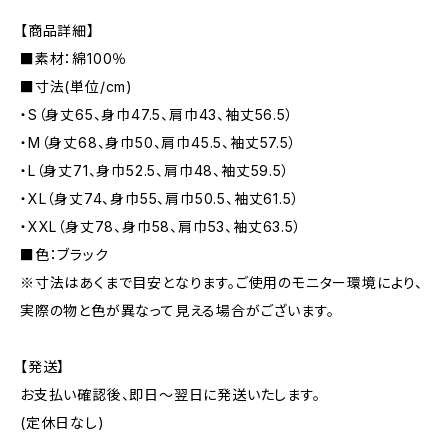
【商品詳細】
■素材：綿100％
■寸法(単位/cm)
・S（身丈65、身巾47.5、肩巾43、袖丈56.5）
・M（身丈68、身巾50、肩巾45.5、袖丈57.5）
・L（身丈71、身巾52.5、肩巾48、袖丈59.5）
・XL（身丈74、身巾55、肩巾50.5、袖丈61.5）
・XXL（身丈78、身巾58、肩巾53、袖丈63.5）
■色：ブラック
※寸法はあくまで目安となります。ご使用のモニター環境により、
実際の物と色が異なって見える場合がございます。
【発送】
お支払い確認後、即日〜翌日に発送いたします。
(定休日なし)