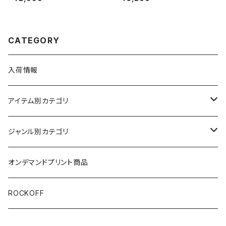
ンズ レディース 半袖 チャコール
イジ・アゲインスト・ザ・マシーン
グレー ロックTシャツ bny met
バトル・オブ・ロサンゼルス メン
a-16cg
ズ レディース ロックＴシャツ バ
ンドＴシャツ ブラック 半袖 Roc
kYeah
CATEGORY
入荷情報
アイテム別カテゴリ
半袖
ジャンル別カテゴリ
ブラック/グレー系
長袖
オリジナルデザイン
オンデマンドプリント商品
ホワイト
スカルファミリー
キッズ
映画Ｔシャツ
ROCKOFF
その他カラー
スカル&クロスボーン
7分袖
バンド/ミュージシャンTシャツ/その他