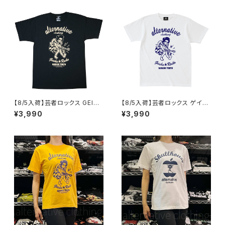
B altss
【8/5入荷】芸者ロックス GEISH
【8/5入荷】芸者ロックス ゲイシ
A ROCKS 階Ｇ子&オルタナティ
ャ GEISHA ROCKS 階Ｇ子&オ
¥3,990
¥3,990
ヴ・コラボ 半袖 Tシャツ 黒 ブラ
ルタナティヴ・コラボ 半袖 Tシャ
ック メンズ レディース ロックT
ツ 白 ホワイト alt-s at-47wh
シャツ バンドTシャツ AT-47B
altss
K altss