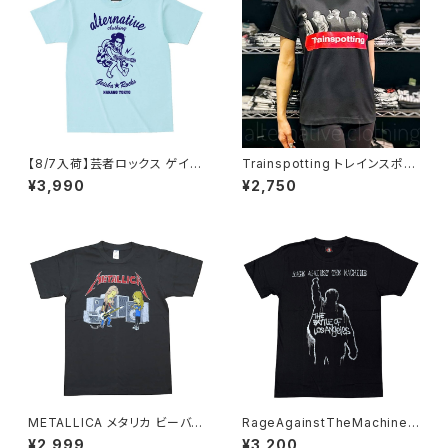
【8/7入荷】芸者ロックス ゲイシ
Trainspotting トレインスポッ
ャ GEISHA ROCKS 階Ｇ子&オ
ティング 映画 Ｔシャツ グッズ 黒
¥3,990
¥2,750
ルタナティヴ・コラボ 半袖 Tシャ
ブラック ユアン・マクレガー ダ
ツ アクアブルー alt-s AT-47A
ニー・ボイル brw ロックTシャ
B altss
ツ バンドTシャツ TS-01BK
METALLICA メタリカ ビーバス
RageAgainstTheMachine
＆バッドヘッド バンドＴシャツ メ
TheBattleOfLosAngeles レ
¥2,999
¥3,200