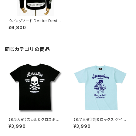
ウィングソード Desire Design
ディザイア・デザイン 長袖 ロン
¥6,800
T tシャツ 黒 ブラック メンズ レ
ディース 羽根 翼 剣 OE1210 ロ
ックTシャツ バンドTシャツ 大き
いサイズ 天使 エンジェル 厚め
DTL-02BK
同じカテゴリの商品
【8/5入荷】スカル＆クロスボー
【8/7入荷】芸者ロックス ゲイシ
ン Tシャツ NOTHING STAKE
ャ GEISHA ROCKS 階Ｇ子&オ
¥3,990
¥3,990
NOTHING DRAW ブラック 黒
ルタナティヴ・コラボ 半袖 Tシャ
Tシャツ OE1116 AT-51 altss
ツ アクアブルー alt-s AT-47A