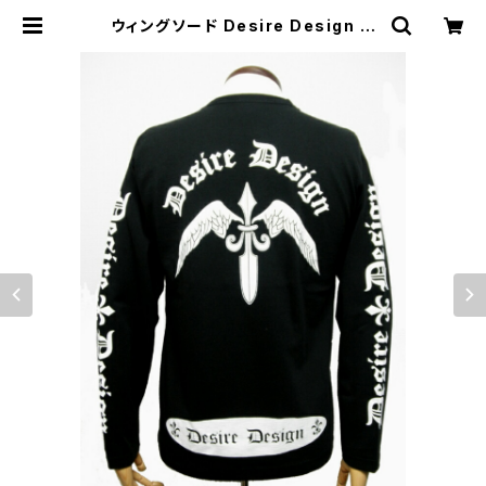
ウィングソード Desire Design デ
ィザイア・デザイン 長袖 ロンT tシャ
ツ 黒 ブラック メンズ レディース 羽根
翼 剣 OE1210 ロックTシャツ バンド
Tシャツ 大きいサイズ 天使 エンジェ
ル 厚め DTL-02BK | alternative
_tokyo