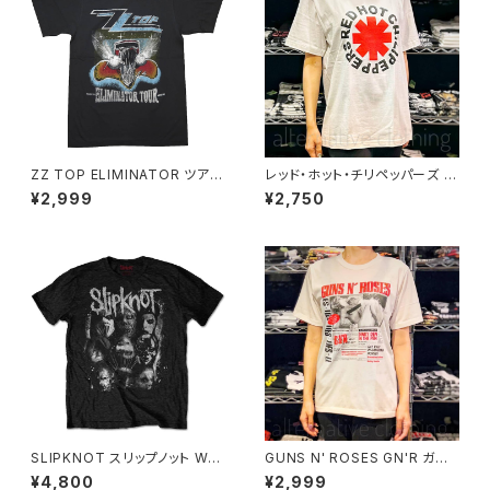
ZZ TOP ELIMINATOR ツアー
レッド・ホット・チリペッパーズ レ
Ｔシャツ メンズ レディース 半袖
ッチリ RHCP Red Hot Chili P
¥2,999
¥2,750
チャコール グレー bny ZZ-03
eppers Ｔシャツ brw rhcp-1
7wh
SLIPKNOT スリップノット WA
GUNS N' ROSES GN'R ガン
NYK WHITE SPLATTER ロッ
ズ・アンド・ローゼズ ライズ Lie
¥4,800
¥2,999