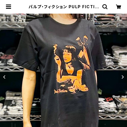
パルプ・フィクション PULP FICTIO
N Tシャツ ユマ・サーマン ジョン・トラ
ボルタ 映画Ｔシャツ タランティーノ メ
ンズ レディース brw ロックTシャツ
バンドTシャツ PULP-01 | alterna
tive_tokyo