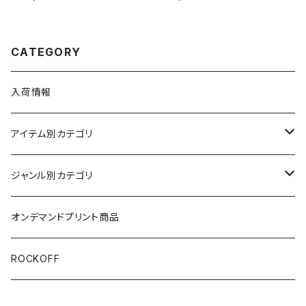
クT バンドT Tシャツ 黒 ブラッ
s exclusive the shocking t
ク ROCKOFF SK-01
ruth GN'R LIES Patience
ロサンゼルス 白 ホワイト メンズ
レディース ロックTシャツ バン
ドＴシャツ bny GUNS-01
CATEGORY
入荷情報
アイテム別カテゴリ
半袖
ジャンル別カテゴリ
ブラック/グレー系
長袖
オリジナルデザイン
オンデマンドプリント商品
ホワイト
スカルファミリー
キッズ
映画Ｔシャツ
ROCKOFF
その他カラー
芸者ロックス
7分袖
バンド/ミュージシャンTシャツ/その他