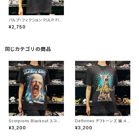
パルプ・フィクション PULP FIC
TION Tシャツ ユマ・サーマン
¥2,750
ジョン・トラボルタ 映画Ｔシャツ
タランティーノ メンズ レディース
brw ロックTシャツ バンドTシャ
ツ PULP-01
同じカテゴリの商品
Scorpions Blackout スコー
Deftones デフトーンズ 猫 メン
ピオンズ ブラックアウト メンズ
ズ レディース ロックＴシャツ バ
¥3,200
¥3,200
レディース ロックＴシャツ バン
ンドＴシャツ ブラック 半袖 Roc
ドＴシャツ ブラック 半袖 RockY
kYeah deftones-01