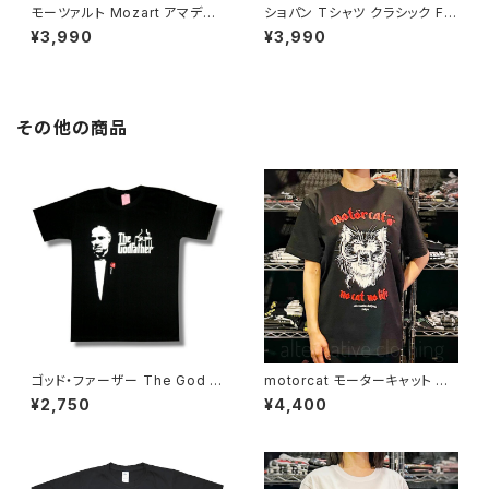
モーツァルト Mozart アマデウ
ショパン Tシャツ クラシック Fr
ス Falco Tシャツ Rock Me A
ederic Chopin グレー 音楽家
¥3,990
¥3,990
madeus フィガロの結婚 音楽
偉人 OE1116 ロックTシャツ バ
家 OE1121 AT-53 altss
ンドTシャツ AT-62GY altss
その他の商品
ゴッド・ファーザー The God F
motorcat モーターキャット 半
ather マーロン・ブランド アル・
袖 motorhead モーターヘッド
¥2,750
¥4,400
パチーノ 映画Tシャツ コッポラ
パロディ Ｔシャツ 半袖 ブラック
黒 brw ロックTシャツ バンドT
メンズ レディース ロックTシャ
シャツ GF-02
ツ バンドTシャツ alt-s AT-70
BK