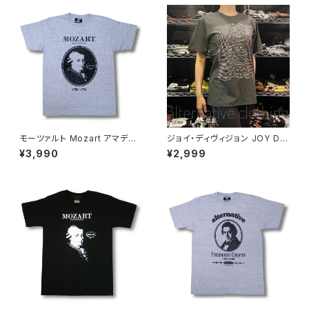
eah
モーツァルト Mozart アマデウ
ジョイ・ディヴィジョン JOY DIV
ス Falco Tシャツ グレー Rock
ISION アンノウン・プレジャーズ
¥3,990
¥2,999
Me Amadeus 音楽家 OE1116
Unknown Pleasures ロック
AT-53GY altss
Ｔシャツ バンドＴシャツ チャコー
ルグレー bny JD-06