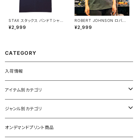
STAX スタックス バンドTシャツ
ROBERT JOHNSON ロバー
ロックTシャツ Tシャツ bny グ
ト・ジョンソン チャコール グレー
¥2,999
¥2,999
レー チャコール STAX-01
クロスロード メンズ レディース
ブルースTシャツ bny ロックT
シャツ バンドTシャツ RJ-08
CATEGORY
入荷情報
アイテム別カテゴリ
半袖
ジャンル別カテゴリ
ブラック/グレー系
長袖
オリジナルデザイン
オンデマンドプリント商品