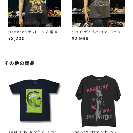
Deftones デフトーンズ 猫 メン
ジョイ・ディヴィジョン JOY DIV
ズ レディース ロックＴシャツ バ
ISION アンノウン・プレジャーズ
¥3,200
¥2,999
ンドＴシャツ ブラック 半袖 Roc
Unknown Pleasures ロック
kYeah deftones-01
Ｔシャツ バンドＴシャツ チャコー
ルグレー bny JD-06
その他の商品
TAXI DRIVER タクシードライバ
The Sex Pistols セックス・ピ