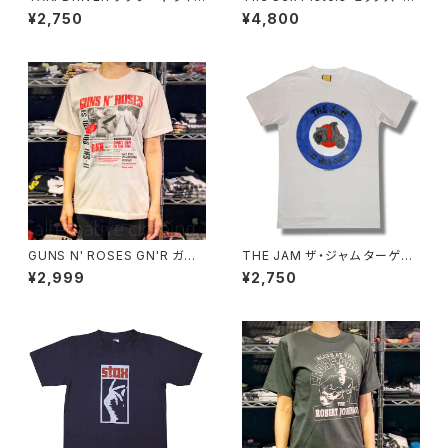
ー Tシャツ ロバート・デニーロ
ストルズ Anarchy in the UK
¥2,750
¥4,800
映画Ｔシャツ メンズ brw ロック
アナーキー・イン・ザ・U.K. 黒 メ
Tシャツ バンドTシャツ TAXI-0
ンズ レディース ロックTシャツ
5
バンドTシャツ ROCKOFF SXP
-08
GUNS N' ROSES GN'R ガン
THE JAM ザ・ジャム ターゲッ
ズ・アンド・ローゼズ ライズ Lie
ト ALL MOD CONS Ｔシャツ
¥2,999
¥2,750
s exclusive the shocking t
白 ホワイト ポール・ウェラー ロ
ruth GN'R LIES Patience
ックTシャツ バンドT シャツ wo
ロサンゼルス 白 ホワイト メンズ
f バンドTシャツ JAM-03
レディース ロックTシャツ バン
ドＴシャツ bny GUNS-01