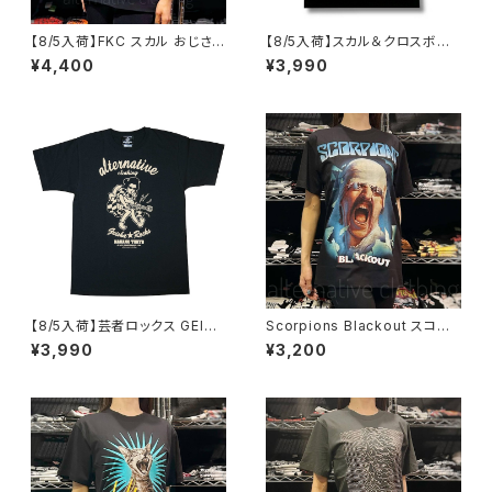
【8/5入荷】FKC スカル おじさん
【8/5入荷】スカル＆クロスボー
Tシャツ おもしろ パロディ プレ
ン Tシャツ NOTHING STAKE
¥4,400
¥3,990
ゼント ギフト 丈夫 大きいサイズ
NOTHING DRAW ブラック 黒
メンズ レディース 男女兼用 人
Tシャツ OE1116 AT-51 altss
気 ギャグ クリスマス ロックTシ
ャツ バンドTシャツ 黒 ブラック
alt-s at-72bk
【8/5入荷】芸者ロックス GEISH
Scorpions Blackout スコー
A ROCKS 階Ｇ子&オルタナティ
ピオンズ ブラックアウト メンズ
¥3,990
¥3,200
ヴ・コラボ 半袖 Tシャツ 黒 ブラ
レディース ロックＴシャツ バン
ック メンズ レディース ロックT
ドＴシャツ ブラック 半袖 RockY
シャツ バンドTシャツ AT-47B
eah
K altss