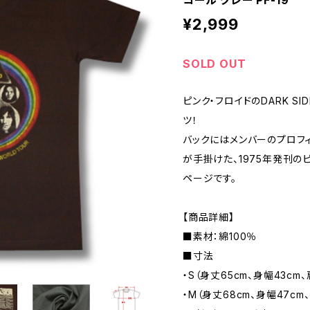
コール グレー PF-19
¥2,999
SOLD OUT
ピンク・フロイドのDARK SID
ツ！
バックにはメンバーのプロフィ
が手掛けた、1975年発刊の
ページです。
【商品詳細】
■素材：綿100％
■寸法
・S（身丈65cm、身幅43cm、
・M（身丈68cm、身幅47cm、