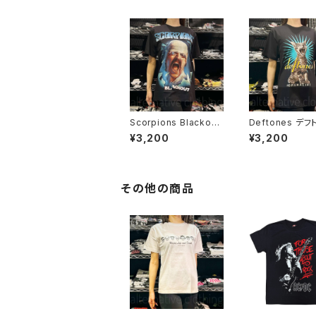
Scorpions Blackout
Deftones デ
スコーピオンズ ブラック
ズ 猫 メンズ レ
¥3,200
¥3,200
アウト メンズ レディー
ロックＴシャツ バ
ス ロックＴシャツ バンド
シャツ ブラック 
Ｔシャツ ブラック 半袖
ockYeah deft
RockYeah
01
その他の商品