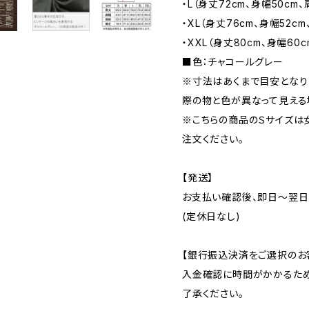
・L（身丈72cm、身幅50cm、
・XL（身丈76cm、身幅52cm
・XXL（身丈80cm、身幅60c
■色：チャコールグレー
※寸法はあくまで目安となり
際の物と色が異なって見える
※こちらの商品のＳサイズは
注文ください。
【発送】
お支払い確認後、即日〜翌日
(定休日なし)
【銀行振込決済をご選択のお
入金確認に時間がかかるため
了承ください。