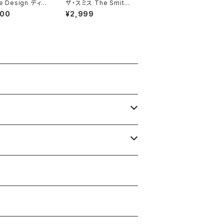
re Design ディザ
ザ・スミス The Smith
デザイン 半袖 横
s Hatful of Hollow
400
¥2,999
シャツ 黒 メンズ
メンズ レディース ロッ
ク レディース バッ
クTシャツ bny バンドT
ト 1116 ロック
シャツ チャコール グレ
ツ バンドTシャツ
ー SMITHS-02
サイズ DTS-05