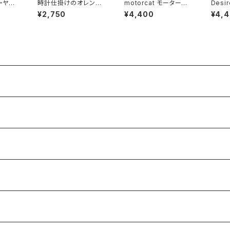
ス・ヤン
時計仕掛けのオレンジ
motorcat モーターキ
Desi
 レディ
CLOCKWORK ORAN
ャット 半袖 motorhea
イア・
¥2,750
¥4,400
¥4,
ツ バ
GE 映画Ｔシャツ メンズ
d モーターヘッド パロ
ロゴＴ
ック 半
レディース brw ロック
ディ Ｔシャツ 半袖 ブラ
ブラッ
cdc-
Tシャツ 黒 ブラック 映
ック メンズ レディース
クプリン
画 tシャツ 時計じかけ
ロックTシャツ バンドT
Tシャ
のオレンジ tシャツ 売
シャツ alt-s AT-70BK
大きい
れ筋 グッズ CW-07
BK