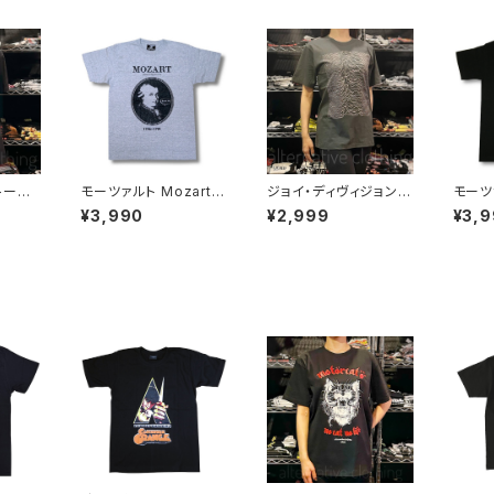
フトーン
モーツァルト Mozart
ジョイ・ディヴィジョン J
モーツァ
ディース
アマデウス Falco Tシ
OY DIVISION アンノウ
アマデウ
¥3,990
¥2,999
¥3,
ンドＴ
ャツ グレー Rock Me
ン・プレジャーズ Unkn
ャツ R
半袖 R
Amadeus 音楽家 OE1
own Pleasures ロッ
eus
ones-
116 AT-53GY altss
クＴシャツ バンドＴシャ
楽家 OE
ツ チャコールグレー bn
tss
y JD-06