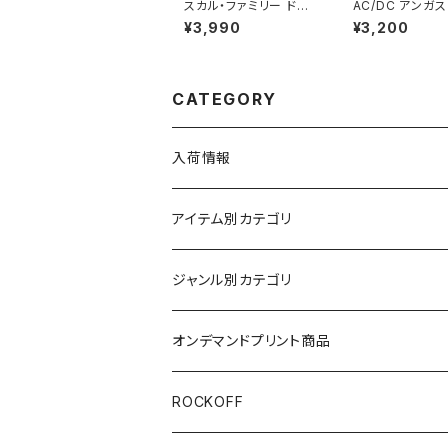
スカル・ファミリー ドク
AC/DC アンガ
ロ Tシャツ ホワイト パ
グ ギター メンズ
¥3,990
¥3,200
ロディ メンズ レディー
ース ロックＴシャ
ス OE1121 ロックTシャ
ンドＴシャツ ブラ
ツ バンドTシャツ SHT-
袖 RockYeah a
02WH altss
02
CATEGORY
入荷情報
アイテム別カテゴリ
半袖
ジャンル別カテゴリ
ブラック/グレー系
長袖
オリジナルデザイン
オンデマンドプリント商品
ホワイト
スカルファミリー
キッズ
映画Ｔシャツ
ROCKOFF