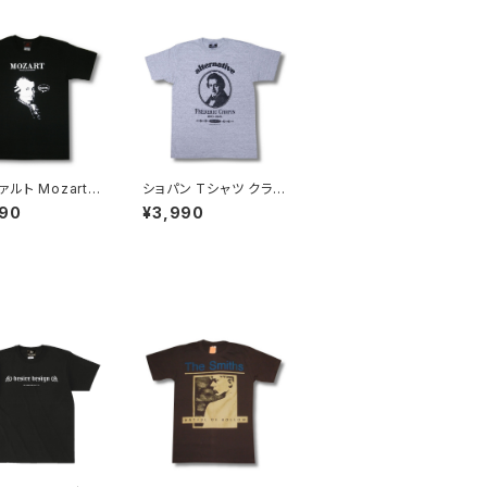
ルト Mozart
ショパン Tシャツ クラシ
ス Falco Tシ
ック Frederic Chopin
990
¥3,990
ock Me Amad
グレー 音楽家 偉人 OE
 フィガロの結婚 音
1116 ロックTシャツ バ
1121 AT-53 al
ンドTシャツ AT-62GY
altss