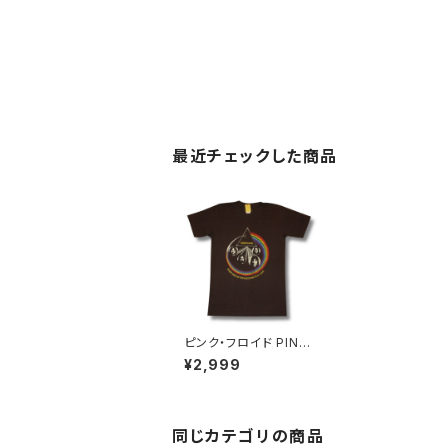
最近チェックした商品
ピンク・フロイド PINK
FLOYD DARK SIDE
¥2,999
OF THE MOON TO
UR ロックＴシャツ バン
ドＴシャツ bny チャコ
ール グレー PF-19
同じカテゴリの商品