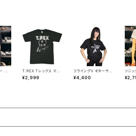
 AT-5
シャツ アクアブルー alt
ラック メンズ レディース
ャツ 白
-s AT-47AB altss
ロックTシャツ バンドT
at-47
シャツ AT-47BK altss
ー ロ
T.REX Tレックス マー
フライングV ギターサム
ソニッ
 映画T
ク・ボラン チャコール グ
ライ マイケル・シェンカ
半袖Ｔシ
¥2,999
¥4,400
¥2,7
IVER
レー メンズ レディース
ー メンズ＆レディース
OUT
ズ br
ロックTシャツ バンドT
ギターＴシャツ 黒 ロッ
ース 
 バンド
シャツ bny TREX-09
クTシャツ バンドTシャ
ンドTシ
3
ツ AT-03
IC-0