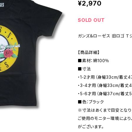
¥2,970
SOLD OUT
ガンズ＆ローゼス 旧ロゴ Ｔシ
【商品詳細】
■素材：綿100％
■寸法
・1-2才用（身幅33cm/着丈4
・3-4才用（身幅33cm/着丈4
・5-6才用（身幅37cm/着丈5
■色：ブラック
※寸法はあくまで目安となり
ご使用のモニター環境により
がございます。