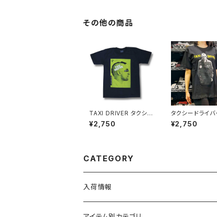
イズ メンズ レディース
Tシャツ OE1116
男女兼用 人気 ギャグ
1 altss
クリスマス ロックTシャ
その他の商品
ツ バンドTシャツ 黒 ブ
ラック alt-s at-72bk
TAXI DRIVER タクシ
タクシードライバ
ードライバー Tシャツ
バート・デニーロ
¥2,750
¥2,750
ロバート・デニーロ 映画
シャツ TAXI DR
Ｔシャツ メンズ brw ロ
黒 サングラス メン
ックTシャツ バンドTシ
w ロックTシャツ
ャツ TAXI-05
Tシャツ TAXI-0
CATEGORY
入荷情報
アイテム別カテゴリ