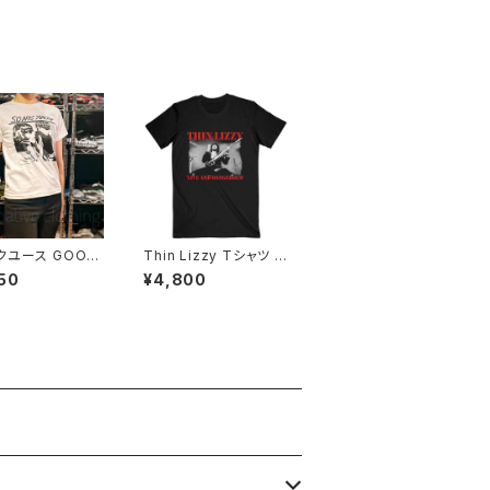
 ホワイト alt-s
ー ゴールデンイエロー
wh altss
alt-s at-47ye altss
クユース GOO
Thin Lizzy Tシャツ シ
ャツ SONIC Y
ン・リジィ THIN LIZZY
50
¥4,800
H 白 メンズ レディ
Live & Dangerous
ロックTシャツ バ
黒 メンズ レディース ロ
ャツ wof SON
ックTシャツ バンドTシ
3
ャツ ブラック ROCKOF
F tl-05