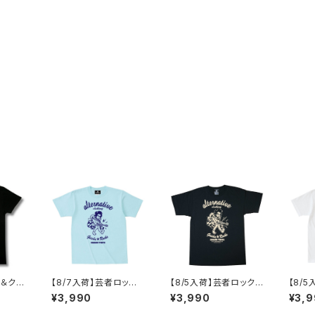
ル＆クロ
【8/7入荷】芸者ロック
【8/5入荷】芸者ロックス
【8/
 NOT
ス ゲイシャ GEISHA R
GEISHA ROCKS 階Ｇ
ゲイシャ
¥3,990
¥3,990
¥3,
NOTHI
OCKS 階Ｇ子&オルタ
子&オルタナティヴ・コラ
CKS
ナティヴ・コラボ 半袖 T
ボ 半袖 Tシャツ 黒 ブ
ティヴ