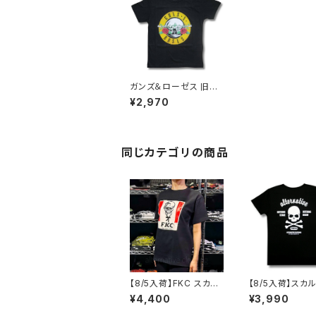
ガンズ＆ローゼス 旧ロ
ゴ キッズ 子供服 Ｔシャ
¥2,970
ツ バンド ロック ロック
Tシャツ バンドTシャツ
同じカテゴリの商品
【8/5入荷】FKC スカル
【8/5入荷】スカ
おじさん Tシャツ おも
スボーン Tシャツ
¥4,400
¥3,990
しろ パロディ プレゼン
HING STAKE 
ト ギフト 丈夫 大きいサ
NG DRAW ブラック 黒