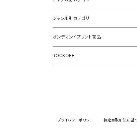
半袖
ジャンル別カテゴリ
ブラック/グレー系
長袖
オリジナルデザイン
オンデマンドプリント商品
ホワイト
スカルファミリー
キッズ
映画Ｔシャツ
ROCKOFF
その他カラー
スカル&クロスボーン
7分袖
バンド/ミュージシャンTシャツ/その他
スカルおじさん
ACCEPT
パーカー
芸者ロックス
AC/DC
ボトムス
プライバシーポリシー
特定商取引法に基
DesireDesign
AEROSMITHS
バッグ