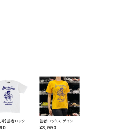
5入荷】芸者ロックス
芸者ロックス ゲイシャ
 GEISHA RO
GEISHA ROCKS 階Ｇ
990
¥3,990
 階Ｇ子&オルタナ
子&オルタナティヴ・コラ
・コラボ 半袖 Tシ
ボ 半袖 Tシャツ イエロ