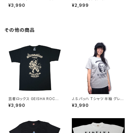
ス Falco Tシャツ グレー Rock
ISION アンノウン・プレジャーズ
¥3,990
¥2,999
Me Amadeus 音楽家 OE1116
Unknown Pleasures ロック
AT-53GY altss
Ｔシャツ バンドＴシャツ チャコー
ルグレー bny JD-06
その他の商品
芸者ロックス GEISHA ROCKS
J.S.バッハ Tシャツ 半袖 グレー
階Ｇ子&オルタナティヴ・コラボ
クラシック バッハ Johann Seb
¥3,990
¥3,990
半袖 Tシャツ 黒 ブラック メンズ
astian Bach 音楽家 偉人 OE1
レディース ロックTシャツ バン
116 AT-32GY altss
ドTシャツ AT-47BK altss