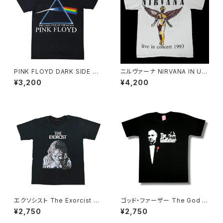
PINK FLOYD DARK SIDE OF
ニルヴァーナ NIRVANA IN UT
THE MOONＴシャツ ピンクフ
ERO インユーテロ '93 ツアー
¥3,200
¥4,200
ロイド 狂気 ロックＴシャツ バン
復刻 ロックTシャツ Tシャツ バ
ドＴシャツ ブラック 半袖 RockY
ンドTシャツ メンズ レディース
eah pf-01
ユニセックス GRI nirvana-03
エクソシスト The Exorcist ウ
ゴッド・ファーザー The God F
ィリアム・フリードキン オカルト
ather マーロン・ブランド アル・
¥2,750
¥2,750
映画Tシャツ 映画 tシャツ プレ
パチーノ 映画Tシャツ コッポラ
ゼント ギフト ブラック 黒 レディ
黒 brw ロックTシャツ バンドT