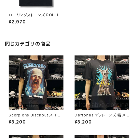
ローリングストーンズ ROLLIN
G STONES クラシックロゴ キ
¥2,970
ッズ Ｔシャツ 子供服 バンド ロッ
ク ロックTシャツ バンドTシャツ
黒 ブラック
同じカテゴリの商品
Scorpions Blackout スコー
Deftones デフトーンズ 猫 メン
ピオンズ ブラックアウト メンズ
ズ レディース ロックＴシャツ バ
¥3,200
¥3,200
レディース ロックＴシャツ バン
ンドＴシャツ ブラック 半袖 Roc
ドＴシャツ ブラック 半袖 RockY
kYeah deftones-01
eah