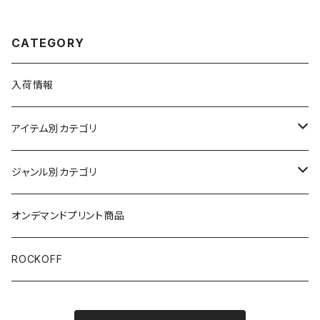
ース メンズ 半袖 バンドt ロック
シャツ GF-02
t brw ロックTシャツ バンドTシ
ャツ EXO-01
CATEGORY
入荷情報
アイテム別カテゴリ
半袖
ジャンル別カテゴリ
ブラック/グレー系
長袖
オリジナルデザイン
オンデマンドプリント商品
ホワイト
スカルファミリー
キッズ
映画Ｔシャツ
ROCKOFF
その他カラー
芸者ロックス
7分袖
バンド/ミュージシャンTシャツ/その他