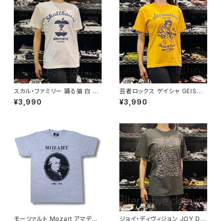
スカル・ファミリー 踊る猫 白 ホ
芸者ロックス ゲイシャ GEISHA
ワイト×ネイビー ドクロ スカル
ROCKS 階Ｇ子&オルタナティ
¥3,990
¥3,990
Tシャツ ロックT バンドT 半袖
ヴ・コラボ 半袖 Tシャツ イエロ
ネコ パロディ おもしろ かわい
ー ゴールデンイエロー alt-s at
い ロック カッコかわいい プレゼ
-47ye altss
ント メンズ レディース 綿100％
コットン SHT-04WH altss
モーツァルト Mozart アマデウ
ジョイ・ディヴィジョン JOY DIV