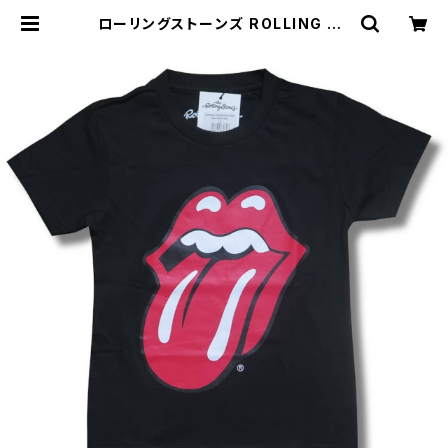
ローリングストーンズ ROLLING ST
ONES クラシックロゴ キッズ Ｔシャ
ツ 子供服 バンド ロック ロックTシャ
ツ バンドTシャツ 黒 ブラック | alter
native_tokyo