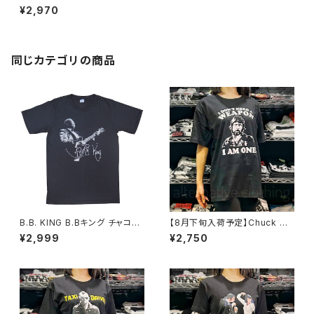
シャツ バンド ロック 子供服 TH
¥2,970
E ROLLING STONES ロックT
シャツ バンドTシャツ 黒 ブラッ
ク
同じカテゴリの商品
B.B. KING B.Bキング チャコー
【8月下旬入荷予定】Chuck No
ル グレー Ｔシャツ メンズ レディ
rris チャック・ノリス 映画Tシャ
¥2,999
¥2,750
ース ブルース BLUES bny ロッ
ツ ドラゴンへの道 グリーンベレ
クTシャツ バンドTシャツ BBK-
ー ブラック 半袖 brw CN-01
05