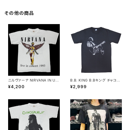
-01
その他の商品
ニルヴァーナ NIRVANA IN UT
B.B. KING B.Bキング チャコー
ERO インユーテロ '93 ツアー
ル グレー Ｔシャツ メンズ レディ
¥4,200
¥2,999
復刻 ロックTシャツ Tシャツ バ
ース ブルース BLUES bny ロッ
ンドTシャツ メンズ レディース
クTシャツ バンドTシャツ BBK-
ユニセックス GRI nirvana-03
05