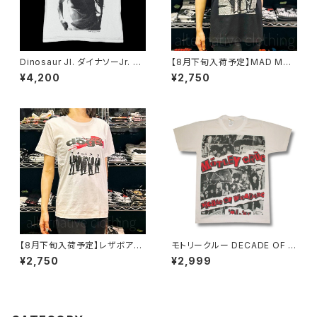
Dinosaur Jl. ダイナソーJr. 復
【8月下旬入荷予定】MAD MAX
刻ツアーTシャツ メンズ バンド
マッド・マックス 映画Tシャツ メ
¥4,200
¥2,750
Tシャツ ロックTシャツ ナチュラ
ル・ギブソン 半袖 ブラック 黒 br
ルホワイト GRI dj-02
w MAX-02
【8月下旬入荷予定】レザボア・
モトリークルー DECADE OF D
ドッグス Tシャツ Reservoir D
ECADENCE 白 ホワイト メンズ
¥2,750
¥2,999
ogs 白 クエンティン・タランティ
レディース ロックTシャツ バン
ーノ Ｔシャツ ロックTシャツ バ
ドTシャツ bny MOTLEY-02
ンドTシャツ brw ホワイト RVD
-01