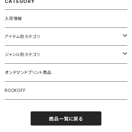
CATEGORY
入荷情報
アイテム別カテゴリ
半袖
ジャンル別カテゴリ
ブラック/グレー系
長袖
オリジナルデザイン
オンデマンドプリント商品
ホワイト
スカルファミリー
キッズ
映画Ｔシャツ
ROCKOFF
その他カラー
スカル&クロスボーン
Back to the Future
7分袖
バンド/ミュージシャンTシャツ/その他
商品一覧に戻る
スカルおじさん
The Blues Brothers ブルース・ブラザース
ACCEPT
パーカー