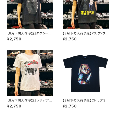
【8月下旬入荷予定】タクシード
【8月下旬入荷予定】パルプ・フィ
ライバー ロバート・デニーロ 映
クション ダンス PULP FICTIO
¥2,750
¥2,750
画Tシャツ TAXI DRIVER 黒 サ
N Tシャツ グッズ ユマ・サーマ
ングラス メンズ brw ロックTシ
ン ジョン・トラボルタ 映画Ｔシャ
ャツ バンドTシャツ TAXI-03
ツ タランティーノ メンズ レディ
ース brw ロックTシャツ バンド
Tシャツ 黒 ブラック PULP-05
【8月下旬入荷予定】レザボア・
【8月下旬入荷予定】CHILD'S
ドッグス Tシャツ Reservoir D
PLAY チャイルドプレイ チャッキ
¥2,750
¥2,750
ogs 白 クエンティン・タランティ
ー CHUCKY ホラー 映画 Tシ
ーノ Ｔシャツ ロックTシャツ バ
ャツ ドン・マンシーニ brw ブラ
ンドTシャツ brw ホワイト RVD
ック 黒 CP-01