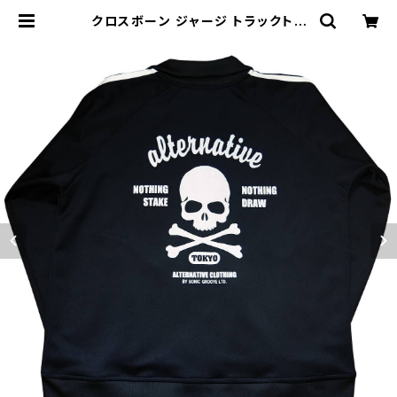
クロスボーン ジャージ トラックトッ
プ トラックジャケット 黒 ブラック 人
気 長袖 ルームウェア 春夏 秋冬 メン
ズ レディース ファスナーポケット ス
カル ドクロ ロックT バンドT AJ-51
T | alternative_tokyo