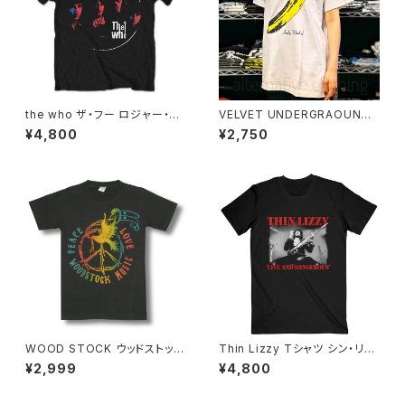
the who ザ・フー ロジャー・ダ
VELVET UNDERGRAOUND
ルトリー ピート・タウンゼント キ
& NICO ヴェルヴェットアンダー
¥4,800
¥2,750
ース・ムーン ケニー・ジョーンズ
グラウンド&ニコ バナナ ベルベ
ブラック ロックＴシャツ バンドT
ルット アンディ・ウォーホル メン
シャツ メンズ レディース ROCK
ズ レディース ロックTシャツ バ
OFF who-07
ンドTシャツ wof VU-03
WOOD STOCK ウッドストック
Thin Lizzy Tシャツ シン・リジ
LOVE&PEACE ハト ロックＴシ
ィ THIN LIZZY Live & Dang
¥2,999
¥4,800
ャツ バンドＴシャツ チャコール
erous 黒 メンズ レディース ロ
グレー メンズ レディース bny
ックTシャツ バンドTシャツ ブラ
WS-04
ック ROCKOFF tl-05