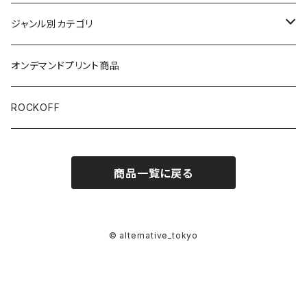
半袖
ジャンル別カテゴリ
ブラック/グレー系
長袖
オリジナルデザイン
オンデマンドプリント商品
ホワイト
スカルファミリー
キッズ
映画Ｔシャツ
ROCKOFF
その他カラー
スカル&クロスボーン
7分袖
バンド/ミュージシャンTシャツ/その他
商品一覧に戻る
スカルおじさん
ACCEPT
パーカー
芸者ロックス
AC/DC
ボトムス
© alternative_tokyo
DesireDesign
AEROSMITHS
バッグ
文豪
The Allman Brothers Band