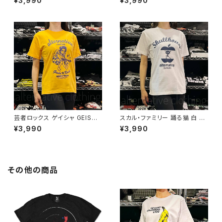
¥3,990
¥3,990
ヴ・コラボ 半袖 Tシャツ 黒 ブラ
ルタナティヴ・コラボ 半袖 Tシャ
ック メンズ レディース ロックT
ツ 白 ホワイト alt-s at-47wh
シャツ バンドTシャツ AT-47B
altss
K altss
芸者ロックス ゲイシャ GEISHA
スカル・ファミリー 踊る猫 白 ホ
ROCKS 階Ｇ子&オルタナティ
ワイト×ネイビー ドクロ スカル
¥3,990
¥3,990
ヴ・コラボ 半袖 Tシャツ イエロ
Tシャツ ロックT バンドT 半袖
ー ゴールデンイエロー alt-s at
ネコ パロディ おもしろ かわい
-47ye altss
い ロック カッコかわいい プレゼ
ント メンズ レディース 綿100％
コットン SHT-04WH altss
その他の商品