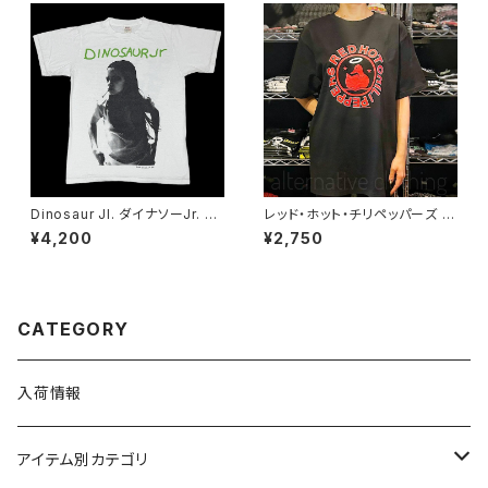
Dinosaur Jl. ダイナソーJr. 復
レッド・ホット・チリペッパーズ レ
刻ツアーTシャツ メンズ バンド
ッチリ Californication カリフ
¥4,200
¥2,750
Tシャツ ロックTシャツ ナチュラ
ォルニケーション アヒル RHC R
ルホワイト GRI dj-02
ed Hot Chili Peppers メンズ
レディース ロックＴシャツ バン
ドＴシャツ wof RHCP-05
CATEGORY
入荷情報
アイテム別カテゴリ