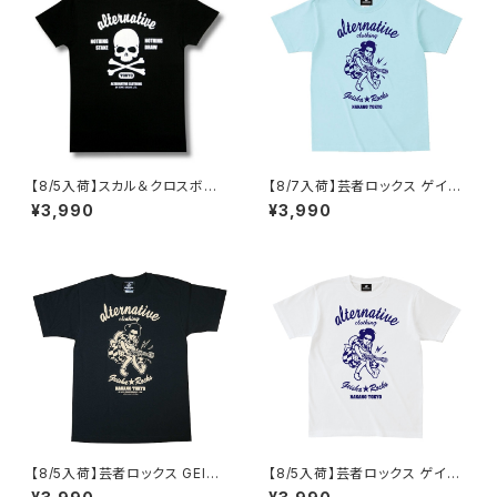
【8/5入荷】スカル＆クロスボー
【8/7入荷】芸者ロックス ゲイシ
ン Tシャツ NOTHING STAKE
ャ GEISHA ROCKS 階Ｇ子&オ
¥3,990
¥3,990
NOTHING DRAW ブラック 黒
ルタナティヴ・コラボ 半袖 Tシャ
Tシャツ OE1116 AT-51 altss
ツ アクアブルー alt-s AT-47A
B altss
【8/5入荷】芸者ロックス GEISH
【8/5入荷】芸者ロックス ゲイシ
A ROCKS 階Ｇ子&オルタナティ
ャ GEISHA ROCKS 階Ｇ子&オ