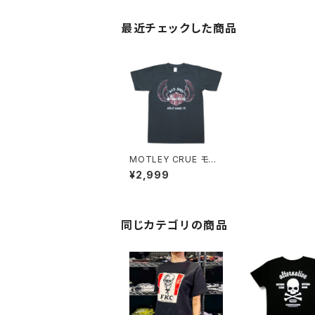
最近チェックした商品
MOTLEY CRUE モト
リークルー BAD BOYS
¥2,999
Ｔシャツ メンズ レディー
ス 半袖 チャコール グレ
ー bny MOTLEY-30
同じカテゴリの商品