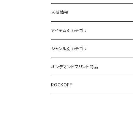
ンドTシャツ コットン W
D-02
入荷情報
アイテム別カテゴリ
半袖
ジャンル別カテゴリ
ブラック/グレー系
長袖
オリジナルデザイン
オンデマンドプリント商品
ホワイト
スカルファミリー
キッズ
映画Ｔシャツ
ROCKOFF
その他カラー
スカル&クロスボーン
7分袖
バンド/ミュージシャンTシャツ/その他
スカルおじさん
ACCEPT
パーカー