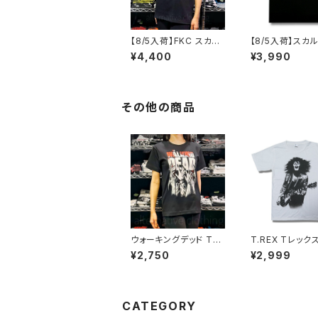
【8/5入荷】FKC スカル
【8/5入荷】スカ
おじさん Tシャツ おも
スボーン Tシャツ
¥4,400
¥3,990
しろ パロディ プレゼン
HING STAKE 
ト ギフト 丈夫 大きいサ
NG DRAW ブラック 黒
イズ メンズ レディース
Tシャツ OE1116
男女兼用 人気 ギャグ
1 altss
クリスマス ロックTシャ
その他の商品
ツ バンドTシャツ 黒 ブ
ラック alt-s at-72bk
ウォーキングデッド The
T.REX Tレック
Walking Dead 映画
クボラン 白 ホワ
¥2,750
¥2,999
Tシャツ メンズ レディー
ンズ レディース 
ス アメリカ ドラマ ウォ
Tシャツ バンドT
ーカー ゾンビ アメコミ
bny TREX-06
男女兼用 ユニセックス
半袖 ブラック 黒 グッズ
CATEGORY
brw ロックTシャツ バ