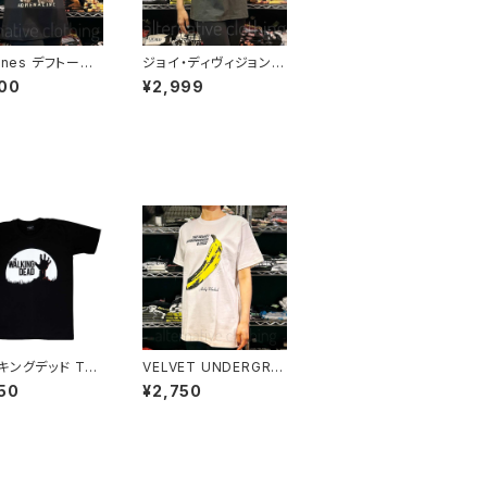
ones デフトーン
ジョイ・ディヴィジョン J
 メンズ レディース
OY DIVISION アンノウ
00
¥2,999
Ｔシャツ バンドＴ
ン・プレジャーズ Unkn
 ブラック 半袖 R
own Pleasures ロッ
eah deftones-
クＴシャツ バンドＴシャ
ツ チャコールグレー bn
y JD-06
キングデッド The
VELVET UNDERGRA
ing Dead 映画
OUND & NICO ヴェル
50
¥2,750
ツ メンズ レディー
ヴェットアンダーグラウ
メリカ ドラマ ウォ
ンド&ニコ バナナ ベル
 ゾンビ アメコミ
ベルット アンディ・ウォ
用 ユニセックス
ーホル メンズ レディー
ブラック 黒 グッズ
ス ロックTシャツ バンド
 ロックTシャツ バ
Tシャツ wof VU-03