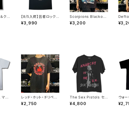
ル＆クロ
【8/5入荷】芸者ロックス
Scorpions Blackout
Deft
 NOT
GEISHA ROCKS 階Ｇ
スコーピオンズ ブラック
ズ 猫
¥3,990
¥3,200
¥3,2
NOTHI
子&オルタナティヴ・コラ
アウト メンズ レディー
ロック
ボ 半袖 Tシャツ 黒 ブ
ス ロックＴシャツ バンド
シャツ
 AT-5
ラック メンズ レディース
Ｔシャツ ブラック 半袖
ockY
ロックTシャツ バンドT
RockYeah
01
シャツ AT-47BK altss
ス マー
レッド・ホット・チリペッ
The Sex Pistols セッ
ウォー
イト メ
パーズ レッチリ Califo
クス・ピストルズ Anarc
Walk
¥2,750
¥4,800
¥2,7
ロック
rnication カリフォルニ
hy in the UK アナーキ
Tシャ
シャツ
ケーション アヒル RHC
ー・イン・ザ・U.K. 黒 メ
ス ア
Red Hot Chili Pepp
ンズ レディース ロック
ーカー
ers メンズ レディース
Tシャツ バンドTシャツ
男女兼
ロックＴシャツ バンドＴ
ROCKOFF SXP-08
半袖 
シャツ wof RHCP-05
brw