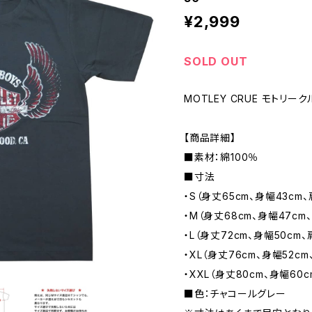
¥2,999
SOLD OUT
MOTLEY CRUE モトリーク
【商品詳細】
■素材：綿100％
■寸法
・S（身丈65cm、身幅43cm、
・M（身丈68cm、身幅47cm、
・L（身丈72cm、身幅50cm、
・XL（身丈76cm、身幅52cm
・XXL（身丈80cm、身幅60c
■色：チャコールグレー