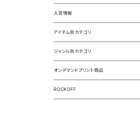
入荷情報
アイテム別カテゴリ
半袖
ジャンル別カテゴリ
ブラック/グレー系
長袖
オリジナルデザイン
オンデマンドプリント商品
ホワイト
スカルファミリー
キッズ
映画Ｔシャツ
ROCKOFF
その他カラー
スカル&クロスボーン
7分袖
バンド/ミュージシャンTシャツ/その他
スカルおじさん
ACCEPT
パーカー