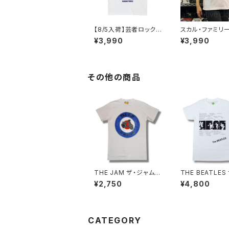
【8/5入荷】芸者ロックス
スカル・ファミリー
ゲイシャ GEISHA RO
猫 白 ホワイト×
¥3,990
¥3,990
CKS 階Ｇ子&オルタナ
ー ドクロ スカル
ティヴ・コラボ 半袖 Tシ
ツ ロックT バン
ャツ 白 ホワイト alt-s
袖 ネコ パロディ
at-47wh altss
ろ かわいい ロッ
コかわいい プレ
その他の商品
メンズ レディース
0％ コットン SH
WH altss
THE JAM ザ・ジャム
THE BEATLES
ターゲット ALL MOD
ートルズ ホワイ
¥2,750
¥4,800
CONS Ｔシャツ 白 ホワ
ム Tシャツ 白 
イト ポール・ウェラー ロ
シャツ バンドTシ
ックTシャツ バンドT シ
OCKOFF FAB-
ャツ wof バンドTシャ
ツ JAM-03
CATEGORY