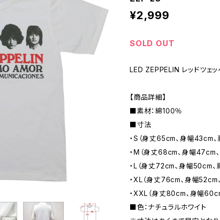
¥2,999
SOLD OUT
LED ZEPPELIN レッドツェ
【商品詳細】
■素材：綿100％
■寸法
・S（身丈65cm、身幅43cm、
・M（身丈68cm、身幅47cm、
・L（身丈72cm、身幅50cm、
・XL（身丈76cm、身幅52cm
・XXL（身丈80cm、身幅60c
■色：ナチュラルホワイト