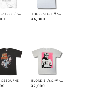
BEATLES ザ・ビ
THE BEATLES ザ・ビ
ズ Tシャツ ホワ
ートルズ ホワイトアルバ
800
¥4,800
ET BACK 3 SA
ム Tシャツ 白 ロックT
 ROW ロックTシ
シャツ バンドTシャツ R
バンドTシャツ RO
OCKOFF FAB-21WH
F FAB-32WH
 OSBOURNE オ
BLONDIE ブロンディ
ズボーン BIG H
デボラハリー メンズ 白
999
¥2,999
Ｔシャツ メンズ レ
ホワイト レディース ロ
ス 半袖 チャコー
ックTシャツ バンドTシ
ー bny OZZY-
ャツ bny BLONDIE-0
1