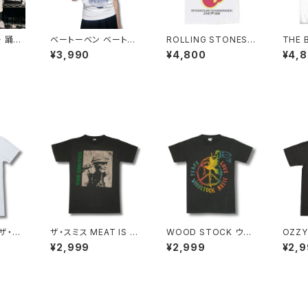
 踊る
ベートーベン ベートー
ROLLING STONES
THE 
ネイビ
ヴェン Ｔシャツ 半袖 白
ローリング・ストーンズ
ートル
¥3,990
¥4,800
¥4,
 Tシャ
ホワイト クラシック 交
ストックホルム 1995 ホ
イト G
ドT 半
響曲第9番 作曲家 音楽
ワイト 白 メンズ レディ
VILE
 おもし
家 偉人 AT-42WH alt
ース ロックTシャツ バ
ャツ 
ク カッ
ss
ンドTシャツ rs-06
CKOF
ゼント
 綿10
T-04
 ザ・ビ
ザ・スミス MEAT IS M
WOOD STOCK ウッド
OZZY
トアルバ
URDER ミート・イズ・マ
ストック LOVE&PEAC
ジーオ
¥2,999
¥2,999
¥2,
ロックT
ーダー THE SMITHS
E ハト ロックＴシャツ バ
EAD
ャツ R
チャコール グレー メン
ンドＴシャツ チャコール
ディー
21WH
ズ レディース bny ロッ
グレー メンズ レディー
ル グレ
クTシャツ バンドTシャ
ス bny WS-04
12
ツ SMITHS-11