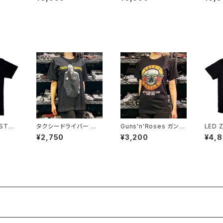
NOTHI
OCKS 階Ｇ子&オルタ
子&オルタナティヴ・コラ
CKS
ナティヴ・コラボ 半袖 T
ボ 半袖 Tシャツ 黒 ブ
ティヴ
 AT-5
シャツ アクアブルー alt
ラック メンズ レディース
ャツ 白
-s AT-47AB altss
ロックTシャツ バンドT
at-47
シャツ AT-47BK altss
 STO
タクシードライバー ロ
Guns'n'Roses ガンズ
LED 
・ストー
バート・デニーロ 映画T
＆ローゼス 黒 Not In
ド・ツェ
¥2,750
¥3,200
¥4,
ounge
シャツ TAXI DRIVER
This Life Time Tour
EPPE
黒 ブラ
黒 サングラス メンズ br
2016 メンズ レディース
ズ レ
STON
w ロックTシャツ バンド
ロックＴシャツ バンドＴ
シャツ
ツ バン
Tシャツ TAXI-03
シャツ RockYeah gun
OCKO
OFF r
s-03