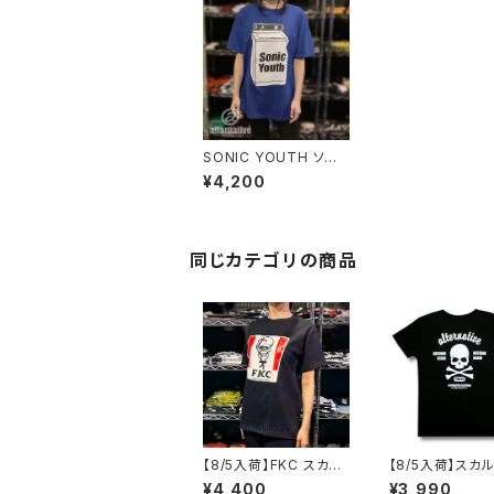
SONIC YOUTH ソニッ
クユース 洗濯機 メンズ
¥4,200
レディース ロックTシャ
ツ バンドTシャツ 洗い
加工 GRI SONIC-14
同じカテゴリの商品
【8/5入荷】FKC スカル
【8/5入荷】スカ
おじさん Tシャツ おも
スボーン Tシャツ
¥4,400
¥3,990