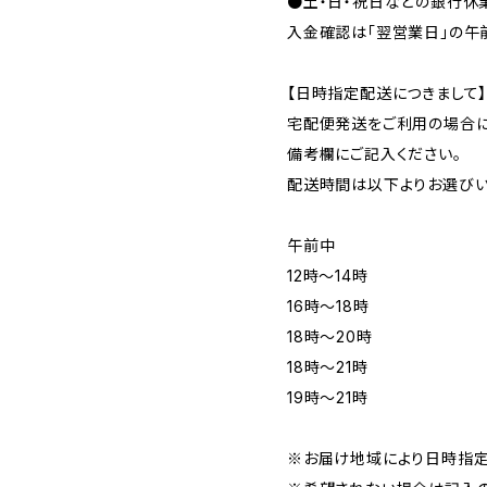
●土・日・祝日などの銀行休
入金確認は「翌営業日」の午
【日時指定配送につきまして
宅配便発送をご利用の場合に
備考欄にご記入ください。
配送時間は以下よりお選びい
午前中
12時〜14時
16時〜18時
18時〜20時
18時〜21時
19時〜21時
※お届け地域により日時指定