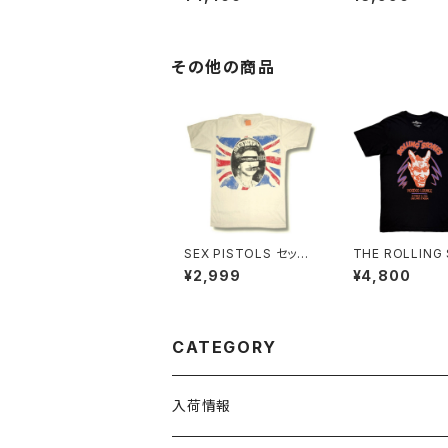
しろ パロディ プレゼン
HING STAKE 
ト ギフト 丈夫 大きいサ
NG DRAW ブラック 黒
イズ メンズ レディース
Tシャツ OE1116
男女兼用 人気 ギャグ
1 altss
クリスマス ロックTシャ
その他の商品
ツ バンドTシャツ 黒 ブ
ラック alt-s at-72bk
SEX PISTOLS セック
THE ROLLING
スピストルズ GOD SAV
NES ローリング
¥2,999
¥4,800
E THE QUEEN 白 ホ
ンズ Voodoo l
ワイト ロックＴシャツ バ
Tシャツ メンズ 
ンドＴシャツ bny SXP-
ック ROLLING 
04
ES ロックTシャ
ドTシャツ ROCK
CATEGORY
s-11
入荷情報