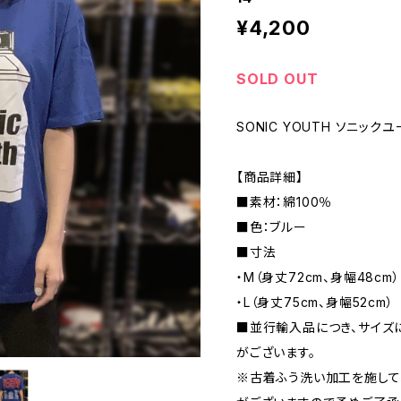
¥4,200
SOLD OUT
SONIC YOUTH ソニック
【商品詳細】
■素材：綿100％
■色：ブルー
■寸法
・M（身丈72cm、身幅48cm）
・L（身丈75cm、身幅52cm）
■並行輸入品につき、サイズ
がございます。
※古着ふう洗い加工を施して