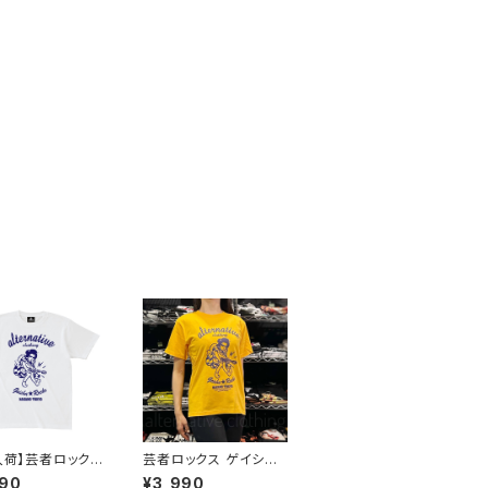
5入荷】芸者ロックス
芸者ロックス ゲイシャ
 GEISHA RO
GEISHA ROCKS 階Ｇ
990
¥3,990