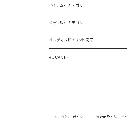
アイテム別カテゴリ
半袖
ジャンル別カテゴリ
ブラック/グレー系
長袖
オリジナルデザイン
オンデマンドプリント商品
ホワイト
スカルファミリー
キッズ
映画Ｔシャツ
ROCKOFF
その他カラー
スカル&クロスボーン
7分袖
バンド/ミュージシャンTシャツ/その他
スカルおじさん
ACCEPT
パーカー
芸者ロックス
AC/DC
ボトムス
プライバシーポリシー
特定商取引法に基
DesireDesign
AEROSMITHS
バッグ