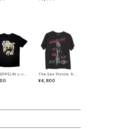
 階Ｇ子&オルタナ
子&オルタナティヴ・コラ
・コラボ 半袖 Tシ
ボ 半袖 Tシャツ イエロ
 ホワイト alt-s
ー ゴールデンイエロー
wh altss
alt-s at-47ye altss
ZEPPELIN レッ
The Sex Pistols セッ
ッペリン LED Z
クス・ピストルズ Anarc
800
¥4,800
LIN Tシャツ メン
hy in the UK アナーキ
ディース ロックT
ー・イン・ザ・U.K. 黒 メ
 バンドTシャツ R
ンズ レディース ロック
FF ZEP-29
Tシャツ バンドTシャツ
ROCKOFF SXP-08