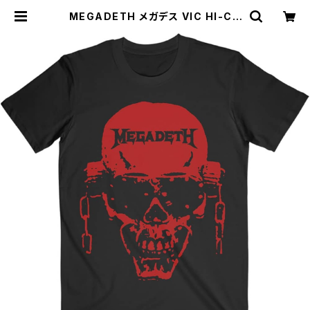
MEGADETH メガデス VIC HI-CO
NTRAST RED メンズ ロックＴシャ
ツ バンドＴシャツ 半袖 roff 黒 ブラッ
ク mgd-03 | alternative_tokyo