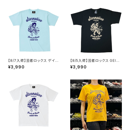
気 ギャグ クリスマス ロックTシ
ャツ バンドTシャツ 黒 ブラック
alt-s at-72bk
【8/7入荷】芸者ロックス ゲイシ
【8/5入荷】芸者ロックス GEISH
ャ GEISHA ROCKS 階Ｇ子&オ
A ROCKS 階Ｇ子&オルタナティ
¥3,990
¥3,990
ルタナティヴ・コラボ 半袖 Tシャ
ヴ・コラボ 半袖 Tシャツ 黒 ブラ
ツ アクアブルー alt-s AT-47A
ック メンズ レディース ロックT
B altss
シャツ バンドTシャツ AT-47B
K altss