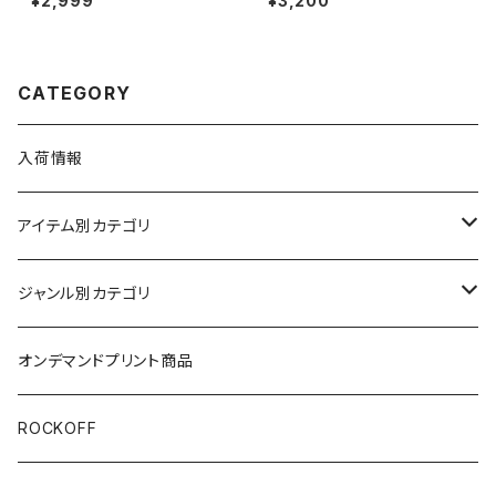
¥2,999
¥3,200
ール WOLF-01
クＴシャツ バンドＴシャツ Rock
Yeah zep-02
CATEGORY
入荷情報
アイテム別カテゴリ
半袖
ジャンル別カテゴリ
ブラック/グレー系
長袖
オリジナルデザイン
オンデマンドプリント商品
ホワイト
スカルファミリー
キッズ
映画Ｔシャツ
ROCKOFF
その他カラー
スカル&クロスボーン
7分袖
バンド/ミュージシャンTシャツ/その他