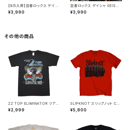
【8/5入荷】芸者ロックス ゲイシ
芸者ロックス ゲイシャ GEISHA
ャ GEISHA ROCKS 階Ｇ子&オ
ROCKS 階Ｇ子&オルタナティ
¥3,990
¥3,990
ルタナティヴ・コラボ 半袖 Tシャ
ヴ・コラボ 半袖 Tシャツ イエロ
ツ 白 ホワイト alt-s at-47wh
ー ゴールデンイエロー alt-s at
altss
-47ye altss
その他の商品
ZZ TOP ELIMINATOR ツアー
SLIPKNOT スリップノット CH
Ｔシャツ メンズ レディース 半袖
OIRＴシャツ ロックT バンドT
¥2,999
¥5,800
チャコール グレー bny ZZ-03
赤 レッド ROCKOFF SK-08