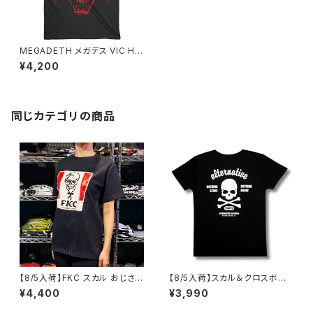
MEGADETH メガデス VIC HI-
CONTRAST RED メンズ ロッ
¥4,200
クＴシャツ バンドＴシャツ 半袖 r
off 黒 ブラック mgd-03
同じカテゴリの商品
【8/5入荷】FKC スカル おじさん
【8/5入荷】スカル＆クロスボー
Tシャツ おもしろ パロディ プレ
ン Tシャツ NOTHING STAKE
¥4,400
¥3,990
ゼント ギフト 丈夫 大きいサイズ
NOTHING DRAW ブラック 黒
メンズ レディース 男女兼用 人
Tシャツ OE1116 AT-51 altss