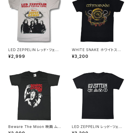
LED ZEPPELIN レッド・ツェッ
WHITE SNAKE ホワイトスネ
ペリン ロバート・プラント ジミ
イク 白蛇の紋章 Ｔシャツ ロック
¥2,999
¥3,200
ー・ペイジ ジョン・ポール・ジョ
Ｔシャツ バンドＴシャツ RockY
ーンズ ネブワース スワンソング
eah
マザーシップ メンズ レディース
ロックTシャツ バンドTシャツ b
ny 白 ホワイト ZEP-07
Beware The Moon 映画 ム
LED ZEPPELIN レッド・ツェッ
ービー メンズ 半袖 lctr チャコ
ペリン 4シンボル Ｔシャツ ロッ