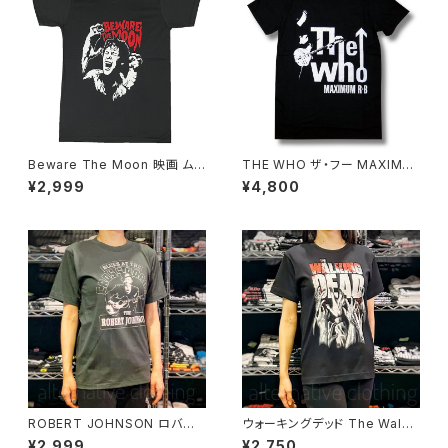
Beware The Moon 映画 ム
THE WHO ザ・フー MAXIMU
ービー メンズ 半袖 lctr チャコ
M R&B Ｔシャツ バンドTシャツ
¥2,999
¥4,800
ール WOLF-01
ロックTシャツ 黒 ブラック ROC
KOFF WHO-17
ROBERT JOHNSON ロバー
ウォーキングデッド The Walki
ト・ジョンソン チャコール グレー
ng Dead 映画 Tシャツ メンズ
¥2,999
¥2,750