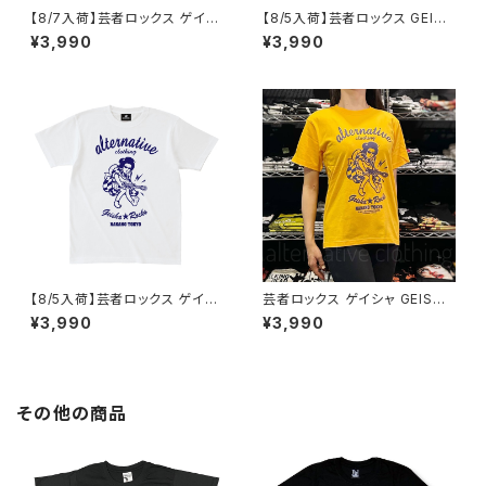
【8/7入荷】芸者ロックス ゲイシ
【8/5入荷】芸者ロックス GEISH
ャ GEISHA ROCKS 階Ｇ子&オ
A ROCKS 階Ｇ子&オルタナティ
¥3,990
¥3,990
ルタナティヴ・コラボ 半袖 Tシャ
ヴ・コラボ 半袖 Tシャツ 黒 ブラ
ツ アクアブルー alt-s AT-47A
ック メンズ レディース ロックT
B altss
シャツ バンドTシャツ AT-47B
K altss
【8/5入荷】芸者ロックス ゲイシ
芸者ロックス ゲイシャ GEISHA
ャ GEISHA ROCKS 階Ｇ子&オ
ROCKS 階Ｇ子&オルタナティ
¥3,990
¥3,990
ルタナティヴ・コラボ 半袖 Tシャ
ヴ・コラボ 半袖 Tシャツ イエロ
ツ 白 ホワイト alt-s at-47wh
ー ゴールデンイエロー alt-s at
altss
-47ye altss
その他の商品