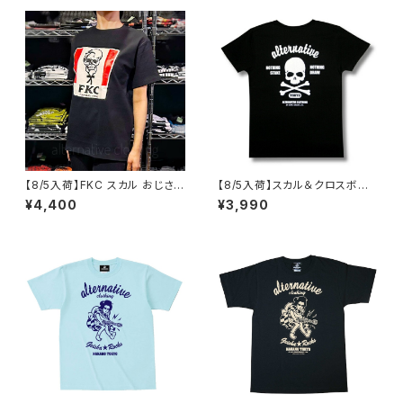
【8/5入荷】FKC スカル おじさん
【8/5入荷】スカル＆クロスボー
Tシャツ おもしろ パロディ プレ
ン Tシャツ NOTHING STAKE
¥4,400
¥3,990
ゼント ギフト 丈夫 大きいサイズ
NOTHING DRAW ブラック 黒
メンズ レディース 男女兼用 人
Tシャツ OE1116 AT-51 altss
気 ギャグ クリスマス ロックTシ
ャツ バンドTシャツ 黒 ブラック
alt-s at-72bk