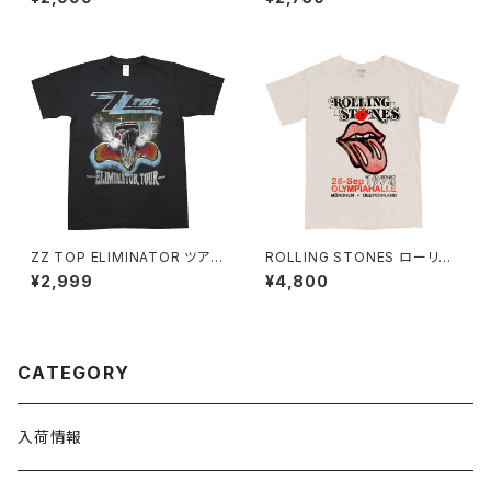
クロスロード メンズ レディース
レディース アメリカ ドラマ ウォ
ブルースTシャツ bny ロックT
ーカー ゾンビ アメコミ 男女兼
シャツ バンドTシャツ RJ-08
用 ユニセックス 半袖 ブラック
黒 グッズ brw ロックTシャツ バ
ンドTシャツ コットン WD-02
ZZ TOP ELIMINATOR ツアー
ROLLING STONES ローリン
Ｔシャツ メンズ レディース 半袖
グ・ストーンズ Olympiahalle
¥2,999
¥4,800
チャコール グレー bny ZZ-03
ミュンヘン サンドカラー ロック
Tシャツ バンドTシャツ ROCK
OFF rs-04
CATEGORY
入荷情報