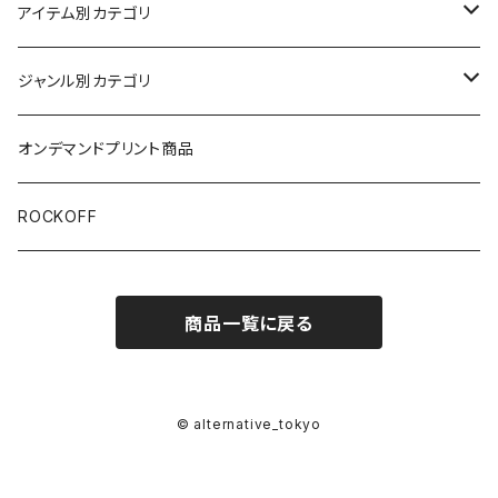
アイテム別カテゴリ
半袖
ジャンル別カテゴリ
ブラック/グレー系
長袖
オリジナルデザイン
オンデマンドプリント商品
ホワイト
スカルファミリー
キッズ
映画Ｔシャツ
ROCKOFF
その他カラー
スカル&クロスボーン
7分袖
バンド/ミュージシャンTシャツ/その他
商品一覧に戻る
スカルおじさん
ACCEPT
パーカー
芸者ロックス
AC/DC
ボトムス
© alternative_tokyo
DesireDesign
AEROSMITHS
バッグ