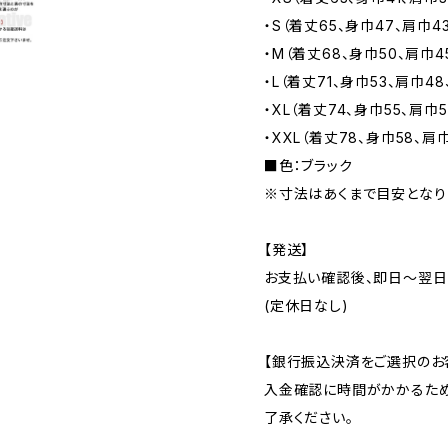
・S（着丈65、身巾47、肩巾43
・M（着丈68、身巾50、肩巾45.
・L（着丈71、身巾53、肩巾48
・XL（着丈74、身巾55、肩巾50
・XXL（着丈78、身巾58、肩巾
■色：ブラック
※寸法はあくまで目安となり
【発送】
お支払い確認後、即日〜翌日
(定休日なし)
【銀行振込決済をご選択のお
入金確認に時間がかかるため
了承ください。