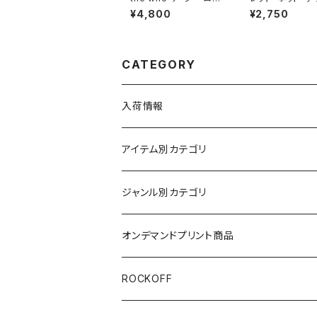
ャー・ダルトリー ピート・
パーズ レッチリ Ca
¥4,800
¥2,750
タウンゼント キース・ム
rnication カ
ーン ケニー・ジョーンズ
ケーション アヒル
ブラック ロックＴシャツ
Red Hot Chili
バンドTシャツ メンズ レ
ers メンズ レデ
ディース ROCKOFF w
ロックＴシャツ バ
CATEGORY
ho-07
シャツ wof RHC
入荷情報
アイテム別カテゴリ
半袖
ジャンル別カテゴリ
ブラック/グレー系
長袖
オリジナルデザイン
オンデマンドプリント商品
ホワイト
スカルファミリー
キッズ
映画Ｔシャツ
ROCKOFF
その他カラー
スカル&クロスボーン