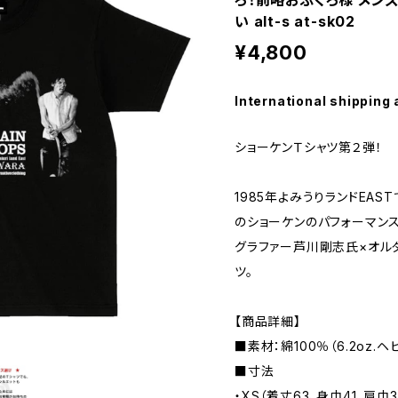
ろ！前略おふくろ様 メンズ
い alt-s at-sk02
¥4,800
International shipping 
ショーケンＴシャツ第２弾！
1985年よみうりランドEA
のショーケンのパフォーマンス
グラファー芦川剛志氏×オル
ツ。
【商品詳細】
■素材：綿100％（6.2oz.
■寸法
・XS（着丈63、身巾41、肩巾3