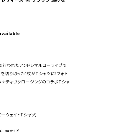
 レディース 黒 ブラック 透けな
available
STで行われたアンドレマルローライブで
を切り取った1枚がＴシャツに！フォト
タナティヴクロージングのコラボＴシャ
ヘビーウェイトTシャツ）
6、袖丈17）