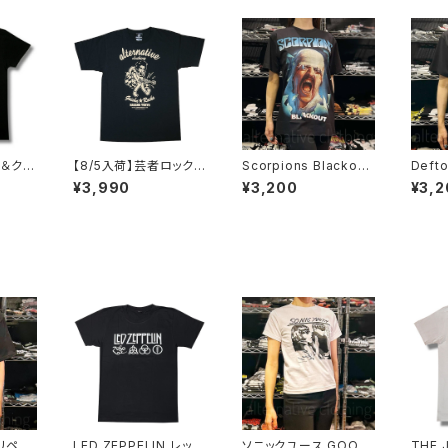
ル＆クロ
【8/5入荷】芸者ロックス
Scorpions Blackout
Deft
 NOT
GEISHA ROCKS 階Ｇ
スコーピオンズ ブラック
ズ 猫
¥3,990
¥3,200
¥3,2
NOTHI
子&オルタナティヴ・コラ
アウト メンズ レディー
ロック
ボ 半袖 Tシャツ 黒 ブ
ス ロックＴシャツ バンド
シャツ
 AT-5
ラック メンズ レディース
Ｔシャツ ブラック 半袖
ockY
ロックTシャツ バンドT
RockYeah
01
シャツ AT-47BK altss
リペッ
LED ZEPPELIN レッ
ソニックユース GOO
THE 