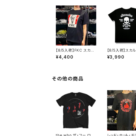
k02
【8/5入荷】FKC スカル
【8/5入荷】スカ
おじさん Tシャツ おも
スボーン Tシャツ
¥4,400
¥3,990
しろ パロディ プレゼン
HING STAKE 
ト ギフト 丈夫 大きいサ
NG DRAW ブラック 黒
イズ メンズ レディース
Tシャツ OE1116
男女兼用 人気 ギャグ
1 altss
クリスマス ロックTシャ
その他の商品
ツ バンドTシャツ 黒 ブ
ラック alt-s at-72bk
the who ザ・フー ロジ
レッド・ホット・チ