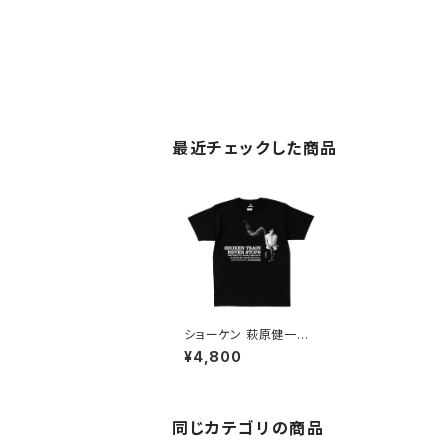
最近チェックした商品
ショーケン 萩原健一Ｔ
シャツ アンドレマルロ
¥4,800
ーライブ 1985 放水
ザ・テンプターズ 傷だら
けの天使 太陽にほえ
ろ！前略おふくろ様 メン
ズ レディース 黒 ブラッ
同じカテゴリの商品
ク 透けない alt-s at-s