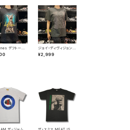
ones デフトーン
ジョイ・ディヴィジョン J
 メンズ レディース
OY DIVISION アンノウ
00
¥2,999
Ｔシャツ バンドＴ
ン・プレジャーズ Unkn
 ブラック 半袖 R
own Pleasures ロッ
eah deftones-
クＴシャツ バンドＴシャ
ツ チャコールグレー bn
y JD-06
JAM ザ・ジャム
ザ・スミス MEAT IS M