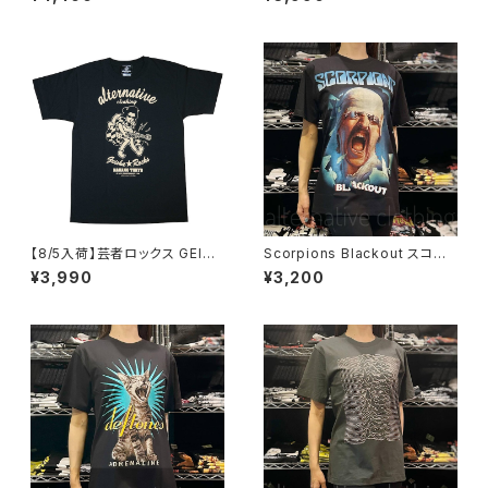
ゼント ギフト 丈夫 大きいサイズ
NOTHING DRAW ブラック 黒
メンズ レディース 男女兼用 人
Tシャツ OE1116 AT-51 altss
気 ギャグ クリスマス ロックTシ
ャツ バンドTシャツ 黒 ブラック
alt-s at-72bk
【8/5入荷】芸者ロックス GEISH
Scorpions Blackout スコー
A ROCKS 階Ｇ子&オルタナティ
ピオンズ ブラックアウト メンズ
¥3,990
¥3,200
ヴ・コラボ 半袖 Tシャツ 黒 ブラ
レディース ロックＴシャツ バン
ック メンズ レディース ロックT
ドＴシャツ ブラック 半袖 RockY
シャツ バンドTシャツ AT-47B
eah
K altss