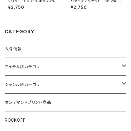
VELVET UNDERGRAOUND
ウォーキングデッド The Walki
& NICO ヴェルヴェットアンダー
ng Dead 映画 Tシャツ メンズ
¥2,750
¥2,750
グラウンド&ニコ バナナ ベルベ
レディース アメリカ ドラマ ウォ
ルット アンディ・ウォーホル メン
ーカー ゾンビ アメコミ 男女兼
ズ レディース ロックTシャツ バ
用 ユニセックス 半袖 ブラック
ンドTシャツ wof VU-03
黒 グッズ brw ロックTシャツ バ
ンドTシャツ コットン WD-02
CATEGORY
入荷情報
アイテム別カテゴリ
半袖
ジャンル別カテゴリ
ブラック/グレー系
長袖
オリジナルデザイン
オンデマンドプリント商品
ホワイト
スカルファミリー
キッズ
映画Ｔシャツ
ROCKOFF