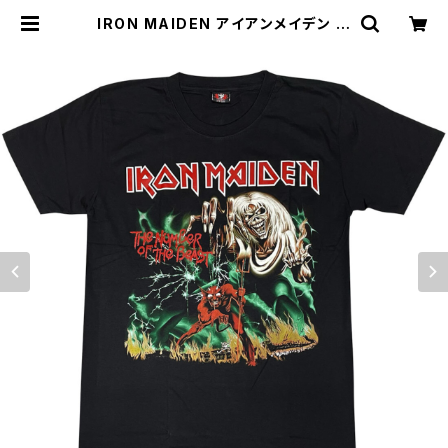
IRON MAIDEN アイアンメイデン 魔
力の刻印 黒 メンズ レディース ロック
Ｔシャツ バンドＴシャツ ブラック 半袖
RockYeah | alternative_tokyo