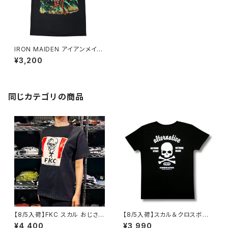
IRON MAIDEN アイアンメイデ
ン 魔力の刻印 黒 メンズ レディ
¥3,200
ース ロックＴシャツ バンドＴシャ
ツ ブラック 半袖 RockYeah
同じカテゴリの商品
【8/5入荷】FKC スカル おじさん
【8/5入荷】スカル＆クロスボー
Tシャツ おもしろ パロディ プレ
ン Tシャツ NOTHING STAKE
¥4,400
¥3,990