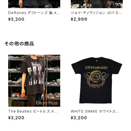
Deftones デフトーンズ 猫 メン
ジョイ・ディヴィジョン JOY DIV
ズ レディース ロックＴシャツ バ
ISION アンノウン・プレジャーズ
¥3,200
¥2,999
ンドＴシャツ ブラック 半袖 Roc
Unknown Pleasures ロック
kYeah deftones-01
Ｔシャツ バンドＴシャツ チャコー
ルグレー bny JD-06
その他の商品
The Beatles ビートルズ メン
WHITE SNAKE ホワイトスネ
バー メンズ レディース ロックＴ
イク 白蛇の紋章 Ｔシャツ ロック
¥3,200
¥3,200
シャツ バンドＴシャツ ブラック
Ｔシャツ バンドＴシャツ RockY
半袖 RockYeah fab-01
eah