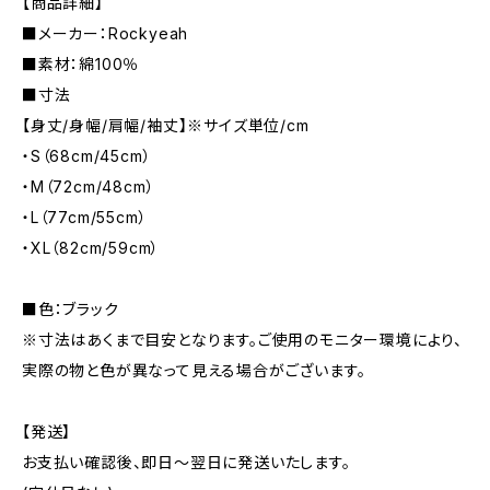
【商品詳細】
■メーカー：Rockyeah
■素材：綿100％
■寸法
【身丈/身幅/肩幅/袖丈】※サイズ単位/cm
・S（68cm/45cm）
・M（72cm/48cm）
・L（77cm/55cm）
・XL（82cm/59cm）
■色：ブラック
※寸法はあくまで目安となります。ご使用のモニター環境により、
実際の物と色が異なって見える場合がございます。
【発送】
お支払い確認後、即日〜翌日に発送いたします。