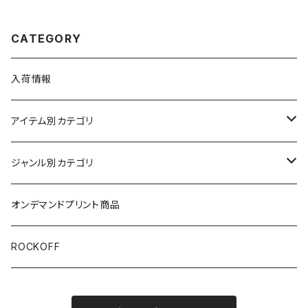
ツ バンドTシャツ TS-01BK
1
CATEGORY
入荷情報
アイテム別カテゴリ
半袖
ジャンル別カテゴリ
ブラック/グレー系
長袖
オリジナルデザイン
オンデマンドプリント商品
ホワイト
スカルファミリー
キッズ
映画Ｔシャツ
ROCKOFF
その他カラー
スカル&クロスボーン
7分袖
バンド/ミュージシャンTシャツ/その他