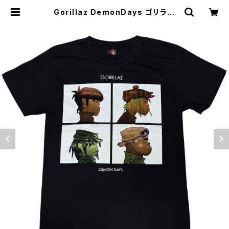
Gorillaz DemonDays ゴリラズ
ディーモンデイズ メンズ レディース
ロックＴシャツ バンドＴシャツ ブラッ
ク 半袖 RockYeah grlz-01 | alte
rnative_tokyo