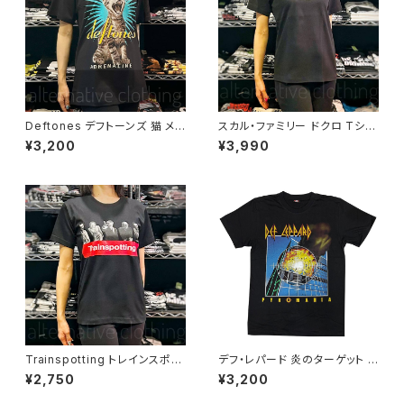
Deftones デフトーンズ 猫 メン
スカル・ファミリー ドクロ Tシャ
ズ レディース ロックＴシャツ バ
ツ ロックT バンドT 半袖 黒 パ
¥3,200
¥3,990
ンドＴシャツ ブラック 半袖 Roc
ロディ おもしろ かわいい 大きい
kYeah deftones-01
サイズ OE1116 SHT-02BK alt
ss
Trainspotting トレインスポッ
デフ・レパード 炎のターゲット P
ティング 映画 Ｔシャツ グッズ 黒
YROMANIA 黒 メンズ レディー
¥2,750
¥3,200
ブラック ユアン・マクレガー ダ
ス ロックＴシャツ バンドＴシャツ
ニー・ボイル brw ロックTシャ
ブラック 半袖 RockYeah dl-0