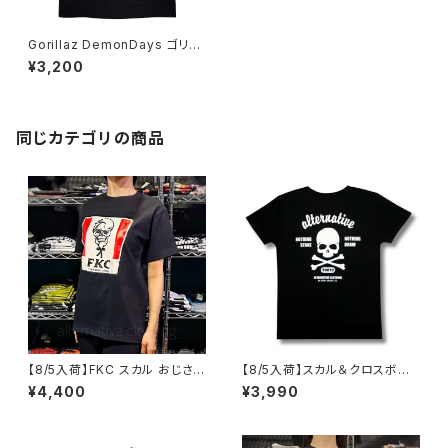
Gorillaz DemonDays ゴリラ
ズ ディーモンデイズ メンズ レデ
¥3,200
ィース ロックＴシャツ バンドＴシ
ャツ ブラック 半袖 RockYeah
grlz-01
同じカテゴリの商品
【8/5入荷】FKC スカル おじさん
【8/5入荷】スカル＆クロスボー
Tシャツ おもしろ パロディ プレ
ン Tシャツ NOTHING STAKE
¥4,400
¥3,990
ゼント ギフト 丈夫 大きいサイズ
NOTHING DRAW ブラック 黒
メンズ レディース 男女兼用 人
Tシャツ OE1116 AT-51 altss
気 ギャグ クリスマス ロックTシ
ャツ バンドTシャツ 黒 ブラック