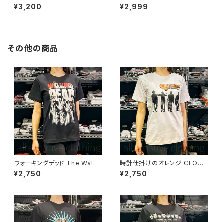
ズ レディース ロックＴシャツ バ
ISION アンノウン・プレジャーズ
¥3,200
¥2,999
ンドＴシャツ ブラック 半袖 Roc
Unknown Pleasures ロック
kYeah deftones-01
Ｔシャツ バンドＴシャツ チャコー
ルグレー bny JD-06
その他の商品
ウォーキングデッド The Walki
時計仕掛けのオレンジ CLOCK
ng Dead 映画 Tシャツ メンズ
WORK ORANGE 映画Ｔシャツ
¥2,750
¥2,750
レディース アメリカ ドラマ ウォ
メンズ レディース brw ロックT
ーカー ゾンビ アメコミ 男女兼
シャツ バンドTシャツ CW-01
用 ユニセックス 半袖 ブラック
黒 グッズ brw ロックTシャツ バ
ンドTシャツ コットン WD-02