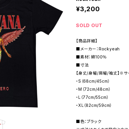
¥3,200
SOLD OUT
【商品詳細】
■メーカー：Rockyeah
■素材：綿100％
■寸法
【身丈/身幅/肩幅/袖丈】※サ
・S（68cm/45cm）
・M（72cm/48cm）
・L（77cm/55cm）
・XL（82cm/59cm）
■色：ブラック