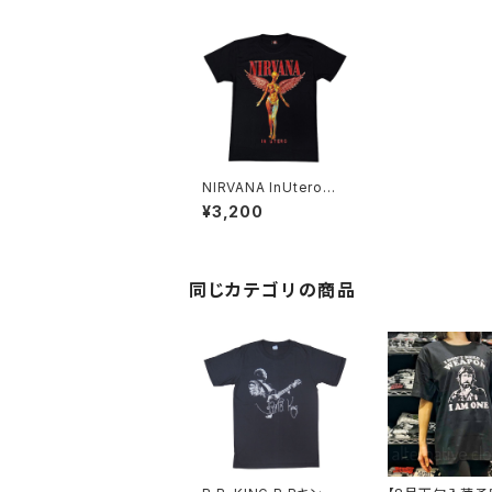
NIRVANA InUtero
ニルヴァーナ イン・ユー
¥3,200
テロ メンズレディース
ロックＴシャツ バンドＴ
シャツ ブラック 半袖 R
ockYeah
同じカテゴリの商品