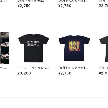
定】Ch
【8月下旬入荷予定】タ
【8月下旬入荷予定】パ
【8月
ャック・ノ
クシードライバー ロバ
ルプ・フィクション ダン
ILD'
¥2,750
¥2,750
¥2,7
ラ
ート・デニーロ 映画Tシ
ス PULP FICTION T
プレイ
ーンベ
ャツ TAXI DRIVER 黒
シャツ グッズ ユマ・サー
CKY
 brw
サングラス メンズ brw
マン ジョン・トラボルタ
ャツ 
ロックTシャツ バンドT
映画Ｔシャツ タランティ
rw ブ
シャツ TAXI-03
ーノ メンズ レディース
brw ロックTシャツ バ
ンドTシャツ 黒 ブラック
PULP-05
定】バ
LED ZEPPELIN レッ
【8月下旬入荷予定】MA
メタリ
チャー
ド・ツェッペリン 4シン
D MAX マッド・マックス
ティス
¥3,200
¥2,750
¥2,
ル・J・
ボル Ｔシャツ ロックＴシ
映画Tシャツ 怒りのデ
ンドＴシ
ーヴ
ャツ バンドＴシャツ Ro
ス・ロード Fury Road
CA 
 映画T
ckYeah zep-02
メル・ギブソン 黒 brw
ズ レ
ツ プ
ロックTシャツ バンドT
コール
ブラック
シャツ ブラック MAX-0
シャツ 
ンズ 半
1
 brw