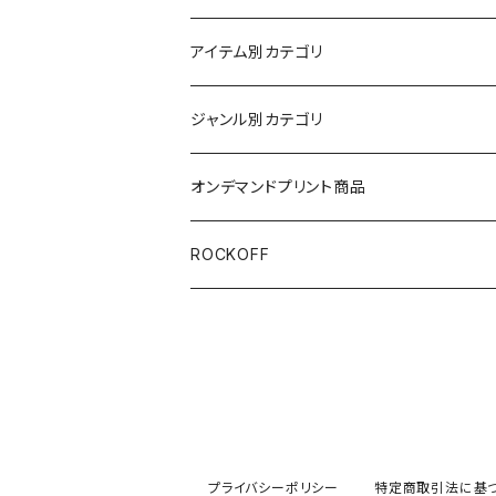
アイテム別カテゴリ
半袖
ジャンル別カテゴリ
ブラック/グレー系
長袖
オリジナルデザイン
オンデマンドプリント商品
ホワイト
スカルファミリー
キッズ
映画Ｔシャツ
ROCKOFF
その他カラー
スカル&クロスボーン
Back to the Future
7分袖
バンド/ミュージシャンTシャツ/その他
スカルおじさん
The Blues Brothers ブルース・ブラザース
ACCEPT
パーカー
芸者ロックス
AC/DC
ボトムス
プライバシーポリシー
特定商取引法に基