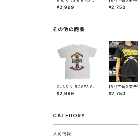
B.B. KING B.Bキング
【8月下旬入荷予
チャコール グレー Ｔシ
uck Norris チ
¥2,999
¥2,750
ャツ メンズ レディース
リス 映画Tシャツ ド
ブルース BLUES bny
ゴンへの道 グリ
ロックTシャツ バンドT
レー ブラック 半袖
シャツ BBK-05
CN-01
その他の商品
GUNS N' ROSES G
【8月下旬入荷予
N'R ガンズ・アンド・ロ
ックトゥザフュー
¥2,999
¥2,750
ーゼズ アペタイト 白 メ
デロリアン マイケ
ンズ レディース ロック
フォックス スティ
Tシャツ バンドＴシャツ
ン・スピルバーグ
bny ホワイト GUNS-2
シャツ 映画 tシャ
0WH
レゼント ギフト 
CATEGORY
黒 レディース メ
袖 バンドt ロックt
BTF-01
入荷情報