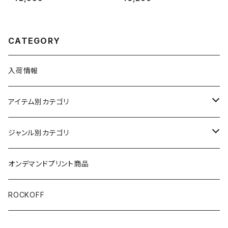
レー チャコール STAX-01
Ｔシャツ バンドＴシャツ RockY
eah
CATEGORY
入荷情報
アイテム別カテゴリ
半袖
ジャンル別カテゴリ
ブラック/グレー系
長袖
オリジナルデザイン
オンデマンドプリント商品
ホワイト
スカルファミリー
キッズ
映画Ｔシャツ
ROCKOFF
その他カラー
スカル&クロスボーン
7分袖
バンド/ミュージシャンTシャツ/その他