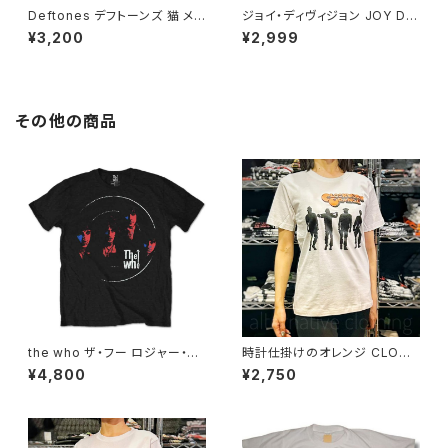
Deftones デフトーンズ 猫 メン
ジョイ・ディヴィジョン JOY DIV
ズ レディース ロックＴシャツ バ
ISION アンノウン・プレジャーズ
¥3,200
¥2,999
ンドＴシャツ ブラック 半袖 Roc
Unknown Pleasures ロック
kYeah deftones-01
Ｔシャツ バンドＴシャツ チャコー
ルグレー bny JD-06
その他の商品
the who ザ・フー ロジャー・ダ
時計仕掛けのオレンジ CLOCK
ルトリー ピート・タウンゼント キ
WORK ORANGE 映画Ｔシャツ
¥4,800
¥2,750
ース・ムーン ケニー・ジョーンズ
メンズ レディース brw ロックT
ブラック ロックＴシャツ バンドT
シャツ バンドTシャツ CW-01
シャツ メンズ レディース ROCK
OFF who-07