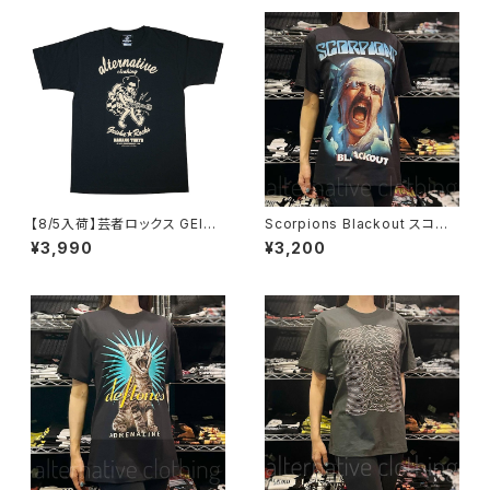
気 ギャグ クリスマス ロックTシ
ャツ バンドTシャツ 黒 ブラック
alt-s at-72bk
【8/5入荷】芸者ロックス GEISH
Scorpions Blackout スコー
A ROCKS 階Ｇ子&オルタナティ
ピオンズ ブラックアウト メンズ
¥3,990
¥3,200
ヴ・コラボ 半袖 Tシャツ 黒 ブラ
レディース ロックＴシャツ バン
ック メンズ レディース ロックT
ドＴシャツ ブラック 半袖 RockY
シャツ バンドTシャツ AT-47B
eah
K altss