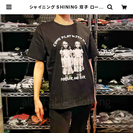
シャイニング SHINING 双子 ローズ
モリー 映画Tシャツ 映画 tシャツ キュ
ーブリック プレゼント ギフト ホラー
ブラック 黒 レディース メンズ 半袖
バンドt ロックt brw SHINING-03
| alternative_tokyo