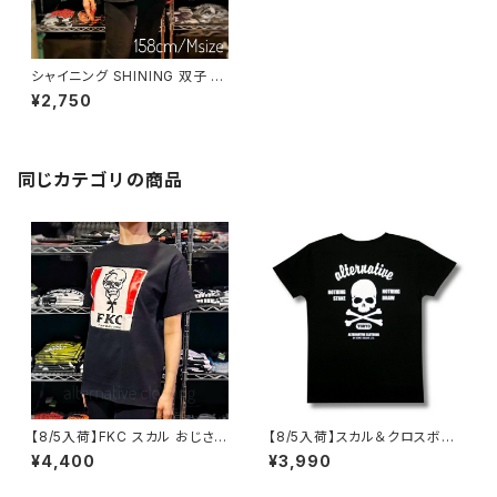
シャイニング SHINING 双子 ロ
ーズ モリー 映画Tシャツ 映画 t
¥2,750
シャツ キューブリック プレゼン
ト ギフト ホラー ブラック 黒 レ
ディース メンズ 半袖 バンドt ロ
ックt brw SHINING-03
同じカテゴリの商品
【8/5入荷】FKC スカル おじさん
【8/5入荷】スカル＆クロスボー
Tシャツ おもしろ パロディ プレ
ン Tシャツ NOTHING STAKE
¥4,400
¥3,990
ゼント ギフト 丈夫 大きいサイズ
NOTHING DRAW ブラック 黒
メンズ レディース 男女兼用 人
Tシャツ OE1116 AT-51 altss