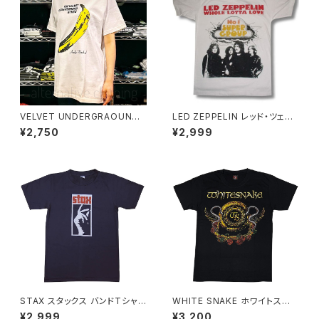
VELVET UNDERGRAOUND
LED ZEPPELIN レッド・ツェッ
& NICO ヴェルヴェットアンダー
ペリン ロバート・プラント ジミ
¥2,750
¥2,999
グラウンド&ニコ バナナ ベルベ
ー・ペイジ ジョン・ポール・ジョ
ルット アンディ・ウォーホル メン
ーンズ ネブワース スワンソング
ズ レディース ロックTシャツ バ
マザーシップ メンズ レディース
ンドTシャツ wof VU-03
ロックTシャツ バンドTシャツ b
ny 白 ホワイト ZEP-07
STAX スタックス バンドTシャツ
WHITE SNAKE ホワイトスネ
ロックTシャツ Tシャツ bny グ
イク 白蛇の紋章 Ｔシャツ ロック
¥2,999
¥3,200