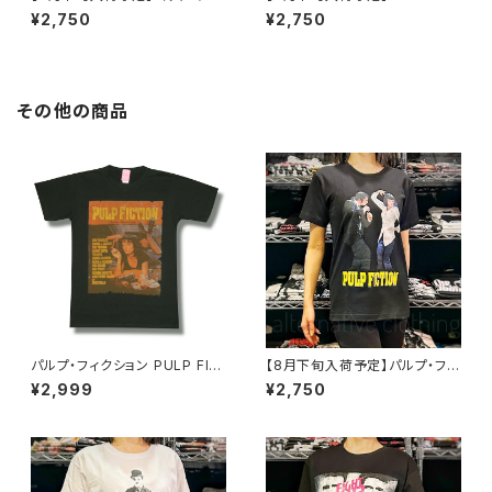
ーザー The God Father マー
PLAY チャイルドプレイ チャッキ
¥2,750
¥2,750
ロン・ブランド アル・パチーノ 映
ー CHUCKY ホラー 映画 Tシ
画Tシャツ コッポラ 黒 brw ロッ
ャツ ドン・マンシーニ brw ブラ
クTシャツ バンドTシャツ GF-0
ック 黒 CP-01
2
その他の商品
パルプ・フィクション PULP FIC
【8月下旬入荷予定】パルプ・フィ
TION チャコール グレー Tシャ
クション ダンス PULP FICTIO
¥2,999
¥2,750
ツ ユマ・サーマン ジョン・トラボ
N Tシャツ グッズ ユマ・サーマ
ルタ 映画Ｔシャツ タランティーノ
ン ジョン・トラボルタ 映画Ｔシャ
メンズ レディース 映画 ロックｔ
ツ タランティーノ メンズ レディ
バンドｔ bny ロックTシャツ バ
ース brw ロックTシャツ バンド
ンドTシャツ PULP-03CG
Tシャツ 黒 ブラック PULP-05