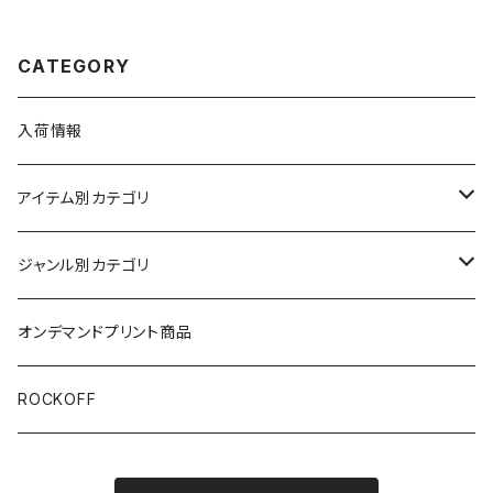
Tシャツ SCF-02
ャツ プレゼント ギフト ブラック
黒 レディース メンズ 半袖 バン
ドt ロックt brw ロックTシャツ
CATEGORY
バンドTシャツ SS-01
入荷情報
アイテム別カテゴリ
半袖
ジャンル別カテゴリ
ブラック/グレー系
長袖
オリジナルデザイン
オンデマンドプリント商品
ホワイト
スカルファミリー
キッズ
映画Ｔシャツ
ROCKOFF
その他カラー
スカル&クロスボーン
Back to the Future
7分袖
バンド/ミュージシャンTシャツ/その他