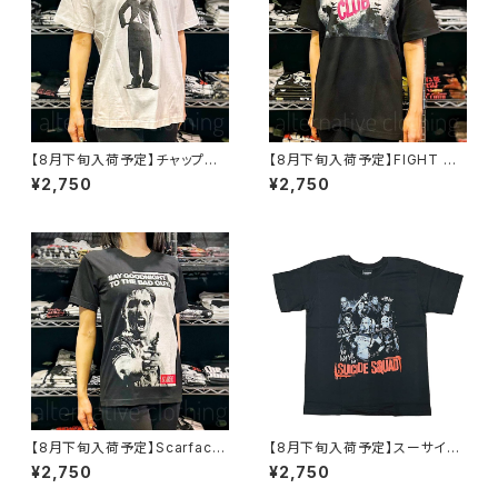
【8月下旬入荷予定】チャップリ
【8月下旬入荷予定】FIGHT CL
ン 映画Tシャツ 白 Charles Ch
UB ファイト・クラブ 映画Tシャ
¥2,750
¥2,750
aplin ロックTシャツ バンドT b
ツ ブラッド・ピット 黒 ブラック
rw ホワイト CHAP-01
半袖 brw FC-01
【8月下旬入荷予定】Scarface
【8月下旬入荷予定】スーサイド・
Al Pacino スカーフェイス ア
スクワッド Suicide Squad ア
¥2,750
¥2,750
ル・パチーノ 映画Tシャツ 黒 メ
クション ハーレイ・クイン DCコ
ンズ brw ロックTシャツ バンド
ミックス 映画Tシャツ 映画 tシ