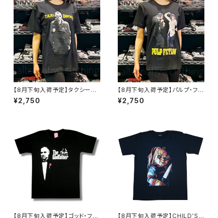
【8月下旬入荷予定】タクシード
【8月下旬入荷予定】パルプ・フィ
ライバー ロバート・デニーロ 映
クション ダンス PULP FICTIO
¥2,750
¥2,750
画Tシャツ TAXI DRIVER 黒 サ
N Tシャツ グッズ ユマ・サーマ
ングラス メンズ brw ロックTシ
ン ジョン・トラボルタ 映画Ｔシャ
ャツ バンドTシャツ TAXI-03
ツ タランティーノ メンズ レディ
ース brw ロックTシャツ バンド
Tシャツ 黒 ブラック PULP-05
【8月下旬入荷予定】ゴッド・ファ
【8月下旬入荷予定】CHILD'S