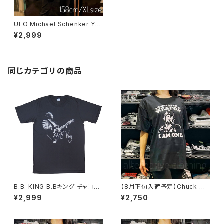
UFO Michael Schenker Ye
ars ユー・エフ・オー マイケル・
¥2,999
シェンカーイヤーズ チャコール
グレー メンズ レディース ロック
Tシャツ バンドTシャツ bny UF
O-02
同じカテゴリの商品
B.B. KING B.Bキング チャコー
【8月下旬入荷予定】Chuck No
ル グレー Ｔシャツ メンズ レディ
rris チャック・ノリス 映画Tシャ
¥2,999
¥2,750
ース ブルース BLUES bny ロッ
ツ ドラゴンへの道 グリーンベレ
クTシャツ バンドTシャツ BBK-
ー ブラック 半袖 brw CN-01
05