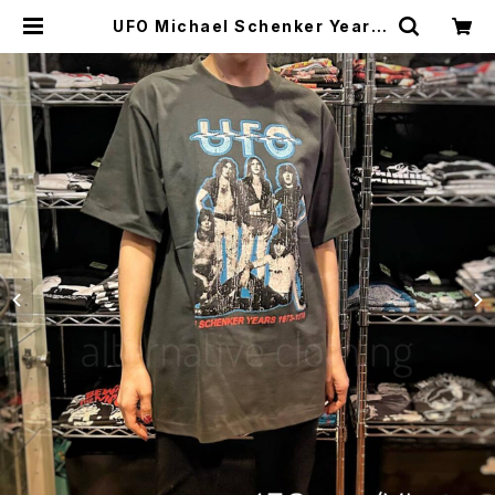
UFO Michael Schenker Years
ユー・エフ・オー マイケル・シェンカー
イヤーズ チャコール グレー メンズ レ
ディース ロックTシャツ バンドTシャ
ツ bny UFO-02 | alternative_t
okyo